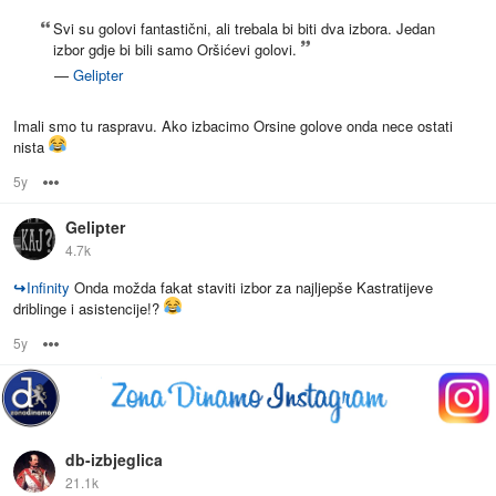
Svi su golovi fantastični, ali trebala bi biti dva izbora. Jedan
izbor gdje bi bili samo Oršićevi golovi.
—
Gelipter
Imali smo tu raspravu. Ako izbacimo Orsine golove onda nece ostati
nista
5y
Options
Gelipter
4.7k
↪
Infinity
Onda možda fakat staviti izbor za najljepše Kastratijeve
driblinge i asistencije!?
5y
Options
db-izbjeglica
21.1k