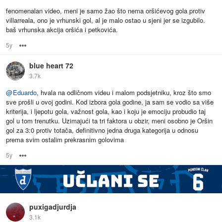
fenomenalan video, meni je samo žao što nema oršićevog gola protiv
villarreala, ono je vrhunski gol, al je malo ostao u sjeni jer se izgubilo.
baš vrhunska akcija oršića i petkovića.
5y
Options
blue heart 72
3.7k
@
Eduardo
, hvala na odličnom videu i malom podsjetniku, kroz što smo
sve prošli u ovoj godini. Kod izbora gola godine, ja sam se vodio sa više
kriterija, i ljepotu gola, važnost gola, kao i koju je emociju probudio taj
gol u tom trenutku. Uzimajući ta tri faktora u obzir, meni osobno je Oršin
gol za 3:0 protiv totača, definitivno jedna druga kategorija u odnosu
prema svim ostalim prekrasnim golovima
5y
Options
puxigadjurdja
3.1k