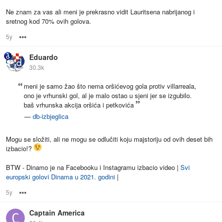
Ne znam za vas ali meni je prekrasno vidit Lauritsena nabrijanog i
sretnog kod 70% ovih golova.
5y
Options
Eduardo
30.3k
meni je samo žao što nema oršićevog gola protiv villarreala,
ono je vrhunski gol, al je malo ostao u sjeni jer se izgubilo.
baš vrhunska akcija oršića i petkovića
—
db-izbjeglica
Mogu se složiti, ali ne mogu se odlučiti koju majstoriju od ovih deset bih
izbacio!?
BTW - Dinamo je na Facebooku i Instagramu izbacio video |
Svi
europski golovi Dinama u 2021. godini
|
5y
Options
Captain America