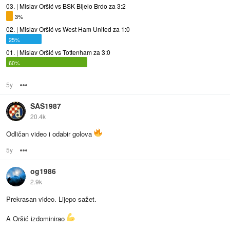
03. | Mislav Oršić vs BSK Bijelo Brdo za 3:2
3%
02. | Mislav Oršić vs West Ham United za 1:0
25%
01. | Mislav Oršić vs Tottenham za 3:0
60%
5y
Options
SAS1987
20.4k
Odličan video i odabir golova
5y
Options
og1986
2.9k
Prekrasan video. Lijepo sažet.
A Oršić izdominirao