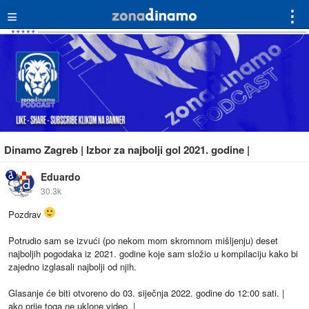
≡
⋮
Dinamo Zagreb | Izbor za najbolji gol 2021. godine |
Eduardo
30.3k
Pozdrav
Potrudio sam se izvući (po nekom mom skromnom mišljenju) deset
najboljih pogodaka iz 2021. godine koje sam složio u kompilaciju kako bi
zajedno izglasali najbolji od njih.
Glasanje će biti otvoreno do 03. siječnja 2022. godine do 12:00 sati. |
ako prije toga ne uklone video. |