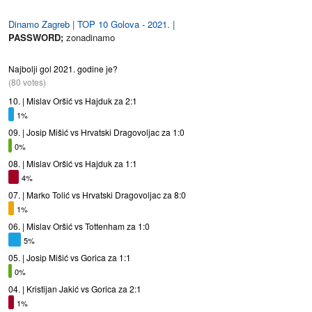
Dinamo Zagreb | TOP 10 Golova - 2021. |
PASSWORD;
zonadinamo
Najbolji gol 2021. godine je?
(80 votes)
10. | Mislav Oršić vs Hajduk za 2:1
1%
09. | Josip Mišić vs Hrvatski Dragovoljac za 1:0
0%
08. | Mislav Oršić vs Hajduk za 1:1
4%
07. | Marko Tolić vs Hrvatski Dragovoljac za 8:0
1%
06. | Mislav Oršić vs Tottenham za 1:0
5%
05. | Josip Mišić vs Gorica za 1:1
0%
04. | Kristijan Jakić vs Gorica za 2:1
1%