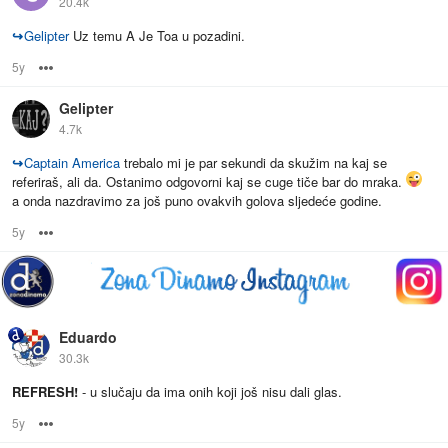
20.4k
↪
Gelipter
Uz temu A Je Toa u pozadini.
5y
Options
Gelipter
4.7k
↪
Captain America
trebalo mi je par sekundi da skužim na kaj se
referiraš, ali da. Ostanimo odgovorni kaj se cuge tiče bar do mraka.
a onda nazdravimo za još puno ovakvih golova sljedeće godine.
5y
Options
Eduardo
30.3k
REFRESH!
- u slučaju da ima onih koji još nisu dali glas.
5y
Options