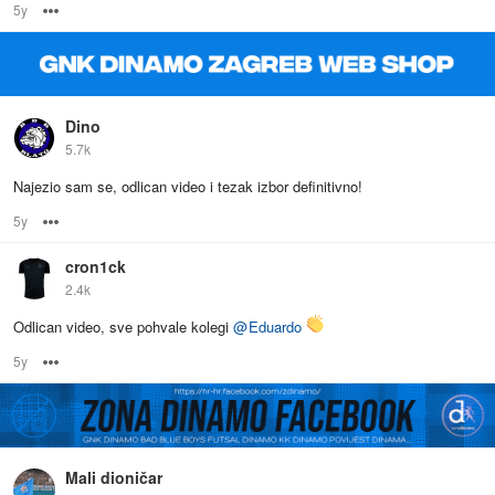
5y
Options
Dino
5.7k
Najezio sam se, odlican video i tezak izbor definitivno!
5y
Options
cron1ck
2.4k
Odlican video, sve pohvale kolegi
@
Eduardo
5y
Options
Mali dioničar