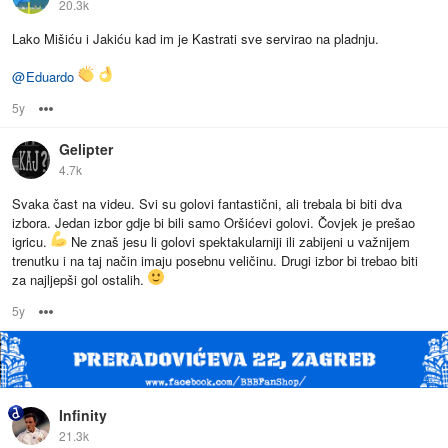
20.3k
Lako Mišiću i Jakiću kad im je Kastrati sve servirao na pladnju.
@
Eduardo
5y
Options
Gelipter
4.7k
Svaka čast na videu. Svi su golovi fantastični, ali trebala bi biti dva
izbora. Jedan izbor gdje bi bili samo Oršićevi golovi. Čovjek je prešao
igricu.
Ne znaš jesu li golovi spektakularniji ili zabijeni u važnijem
trenutku i na taj način imaju posebnu veličinu. Drugi izbor bi trebao biti
za najljepši gol ostalih.
5y
Options
Infinity
21.3k