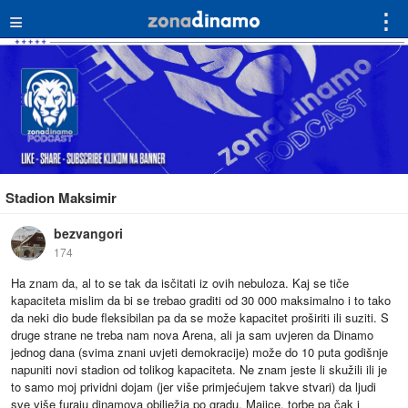
≡
⋮
Stadion Maksimir
bezvangori
174
Ha znam da, al to se tak da isčitati iz ovih nebuloza. Kaj se tiče
kapaciteta mislim da bi se trebao graditi od 30 000 maksimalno i to tako
da neki dio bude fleksibilan pa da se može kapacitet proširiti ili suziti. S
druge strane ne treba nam nova Arena, ali ja sam uvjeren da Dinamo
jednog dana (svima znani uvjeti demokracije) može do 10 puta godišnje
napuniti novi stadion od tolikog kapaciteta. Ne znam jeste li skužili ili je
to samo moj prividni dojam (jer više primjećujem takve stvari) da ljudi
sve više furaju dinamova obilježja po gradu. Majice, torbe pa čak i