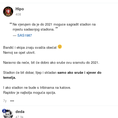
Hipo
408
Ne vjerujem da je do 2021 moguce sagradit stadion na
mjestu sadasnjog stadiona.
—
SAS1987
Bandić i ekipa znaju svašta obećat
Nemoj se opet ulovit.
Naravno da neće, bit će dobro ako sruše ovu sramotu do 2021.
Stadion će bit dobar, lijep i skladan
samo ako sruše i sjever do
temelja.
I ako stadion ne bude s tribinama na katove.
Rapidov je najbolja moguća opcija.
7y
Options
deda
47.3k