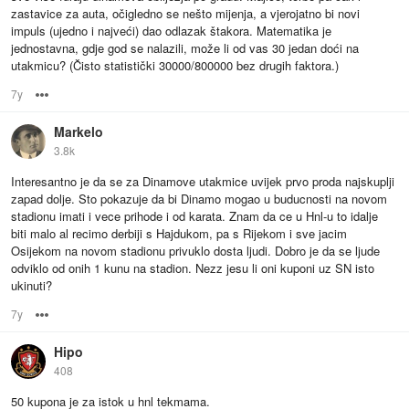
zastavice za auta, očigledno se nešto mijenja, a vjerojatno bi novi
impuls (ujedno i najveći) dao odlazak štakora. Matematika je
jednostavna, gdje god se nalazili, može li od vas 30 jedan doći na
utakmicu? (Čisto statistički 30000/800000 bez drugih faktora.)
7y
Options
Markelo
3.8k
Interesantno je da se za Dinamove utakmice uvijek prvo proda najskuplji
zapad dolje. Sto pokazuje da bi Dinamo mogao u buducnosti na novom
stadionu imati i vece prihode i od karata. Znam da ce u Hnl-u to idalje
biti malo al recimo derbiji s Hajdukom, pa s Rijekom i sve jacim
Osijekom na novom stadionu privuklo dosta ljudi. Dobro je da se ljude
odviklo od onih 1 kunu na stadion. Nezz jesu li oni kuponi uz SN isto
ukinuti?
7y
Options
Hipo
408
50 kupona je za istok u hnl tekmama.