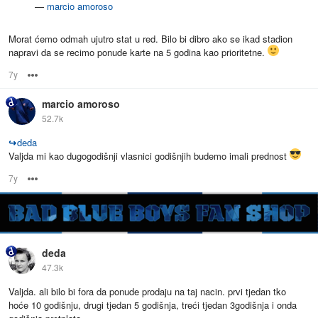
—
marcio amoroso
Morat ćemo odmah ujutro stat u red. Bilo bi dibro ako se ikad stadion
napravi da se recimo ponude karte na 5 godina kao prioritetne.
7y
Options
marcio amoroso
52.7k
↪
deda
Valjda mi kao dugogodišnji vlasnici godišnjih budemo imali prednost
7y
Options
deda
47.3k
Valjda. ali bilo bi fora da ponude prodaju na taj nacin. prvi tjedan tko
hoće 10 godišnju, drugi tjedan 5 godišnja, treći tjedan 3godišnja i onda