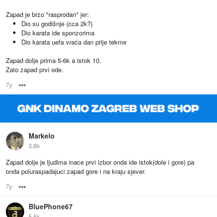
Zapad je brzo "rasprodan" jer:
Dio su godišnje (cca 2k?)
Dio karata ide sponzorima
Dio karata uefa vraća dan prije tekme
Zapad dolje prima 5-6k a istok 10.
Zato zapad prvi ode.
7y
Options
Markelo
3.8k
Zapad dolje je ljudima inace prvi izbor onda ide istok(dole i gore) pa
onda poluraspadajuci zapad gore i na kraju sjever.
7y
Options
BluePhone67
5.5k