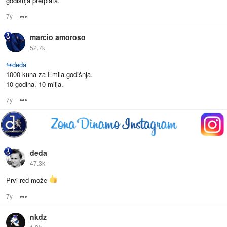
godišnja pretplata.
7y
Options
marcio amoroso
52.7k
↪
deda
1000 kuna za Emila godišnja.
10 godina, 10 milja.
7y
Options
deda
47.3k
Prvi red može
7y
Options
nkdz