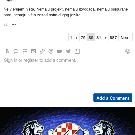
Ne vjerujem ništa. Nemaju projekt, nemaju izvođača, nemaju osigurane
pare, nemaju ništa zasad osim dugog jezika.
7y
Options
1
79
80
81
687
Next
▼
▼
Add a Comment