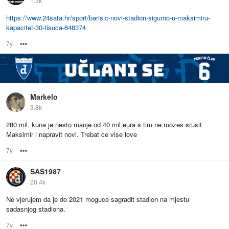
1.3k
https://www.24sata.hr/sport/barisic-novi-stadion-sigurno-u-maksimiru-
kapacitet-30-tisuca-648374
7y
Options
Markelo
3.8k
280 mil. kuna je nesto manje od 40 mil.eura s tim ne mozes srusit
Maksimir i napravit novi. Trebat ce vise love
7y
Options
SAS1987
20.4k
Ne vjerujem da je do 2021 moguce sagradit stadion na mjestu
sadasnjog stadiona.
7y
Options