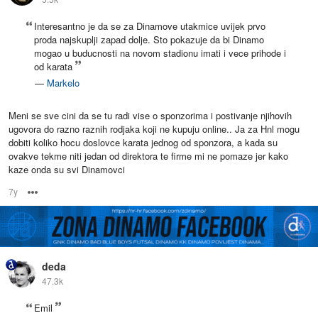
Interesantno je da se za Dinamove utakmice uvijek prvo
proda najskuplji zapad dolje. Sto pokazuje da bi Dinamo
mogao u buducnosti na novom stadionu imati i vece prihode i
od karata
—
Markelo
Meni se sve cini da se tu radi vise o sponzorima i postivanje njihovih
ugovora do razno raznih rodjaka koji ne kupuju online.. Ja za Hnl mogu
dobiti koliko hocu doslovce karata jednog od sponzora, a kada su
ovakve tekme niti jedan od direktora te firme mi ne pomaze jer kako
kaze onda su svi Dinamovci
7y
Options
deda
47.3k
Emil