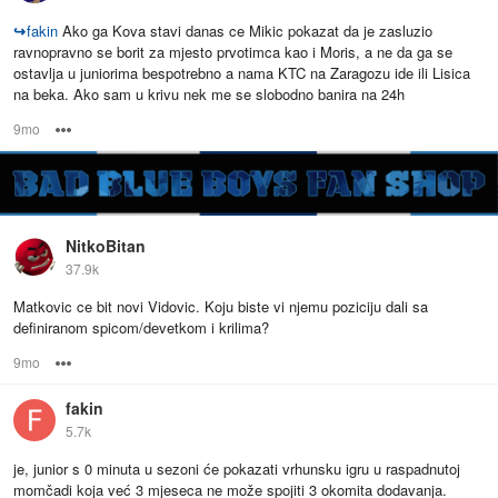
↪
fakin
Ako ga Kova stavi danas ce Mikic pokazat da je zasluzio
ravnopravno se borit za mjesto prvotimca kao i Moris, a ne da ga se
ostavlja u juniorima bespotrebno a nama KTC na Zaragozu ide ili Lisica
na beka. Ako sam u krivu nek me se slobodno banira na 24h
9mo
Options
NitkoBitan
37.9k
Matkovic ce bit novi Vidovic. Koju biste vi njemu poziciju dali sa
definiranom spicom/devetkom i krilima?
9mo
Options
fakin
5.7k
je, junior s 0 minuta u sezoni će pokazati vrhunsku igru u raspadnutoj
momčadi koja već 3 mjeseca ne može spojiti 3 okomita dodavanja.