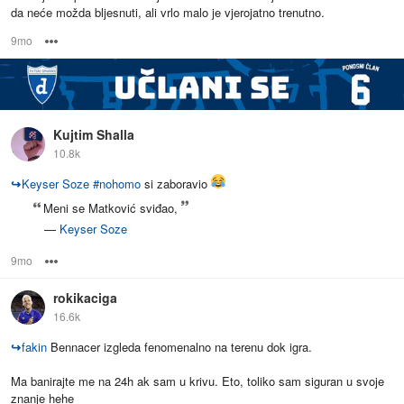
da neće možda bljesnuti, ali vrlo malo je vjerojatno trenutno.
9mo
Options
Kujtim Shalla
10.8k
↪
Keyser Soze
#
nohomo
si zaboravio
Meni se Matković sviđao,
—
Keyser Soze
9mo
Options
rokikaciga
16.6k
↪
fakin
Bennacer izgleda fenomenalno na terenu dok igra.
Ma banirajte me na 24h ak sam u krivu. Eto, toliko sam siguran u svoje
znanje hehe