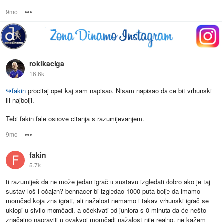
9mo
Options
rokikaciga
16.6k
↪
fakin
procitaj opet kaj sam napisao. Nisam napisao da ce bit vrhunski
ili najbolji.
Tebi fakin fale osnove citanja s razumijevanjem.
9mo
Options
fakin
5.7k
ti razumiješ da ne može jedan igrač u sustavu izgledati dobro ako je taj
sustav loš i očajan? bennacer bi izgledao 1000 puta bolje da imamo
momčad koja zna igrati, ali nažalost nemamo i takav vrhunski igrač se
uklopi u sivilo momčadi. a očekivati od juniora s 0 minuta da će nešto
značajno napraviti u ovakvoj momčadi nažalost nije realno. ne kažem