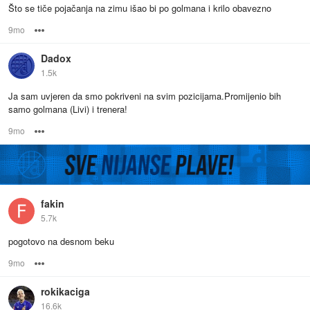
Što se tiče pojačanja na zimu išao bi po golmana i krilo obavezno
9mo
Options
Dadox
1.5k
Ja sam uvjeren da smo pokriveni na svim pozicijama.Promijenio bih
samo golmana (Livi) i trenera!
9mo
Options
fakin
5.7k
pogotovo na desnom beku
9mo
Options
rokikaciga
16.6k