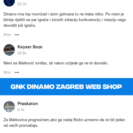
52.7k
Dinamo ima top momčad i osim golmana tu ne treba nitko. Po meni je
bitnije riješiti se par igrača i stvoriti zdraviju konkurenciju i rotaciju nego
dovoditi još igrača.
9mo
Options
Keyser Soze
20.5k
Meni se Matković sviđao, ali nakon ozljede ga ne bi dovodio.
9mo
Options
Praskaton
6.1k
Za Matkovica prognoziram,ako ga nedaj Bože uzmemo da će bit jedan
od većih promašaja.