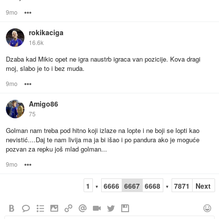
9mo
Options
rokikaciga
16.6k
Dzaba kad Mikic opet ne igra naustrb igraca van pozicije. Kova dragi
moj, slabo je to i bez muda.
9mo
Options
Amigo86
75
Golman nam treba pod hitno koji izlaze na lopte i ne boji se lopti kao
nevistić....Daj te nam livija ma ja bi išao i po pandura ako je moguće
pozvan za repku još mlad golman...
9mo
Options
1
6666
6667
6668
7871
Next
▼
▼