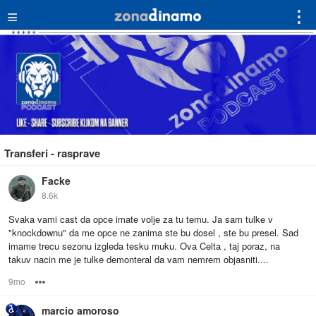
≡
⋮
Transferi - rasprave
Facke
8.6k
Svaka vami cast da opce imate volje za tu temu. Ja sam tulke v
"knockdownu" da me opce ne zanima ste bu dosel , ste bu presel. Sad
imame trecu sezonu izgleda tesku muku. Ova Celta , taj poraz, na
takuv nacin me je tulke demonteral da vam nemrem objasniti....
9mo
Options
marcio amoroso