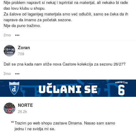
Nije problem napravit si nekaj i isprintat na materijal, ali nekako bi rađe
dao lovu klubu u shopu.
Za šalove od laganijeg materijala smo već odlučili, samo se čeka da ih
naprave da imamo za početak sezone.
Nije da puno tražimo.
2mo
Options
Zoran
709
Dali se zna kada nam stiže nova Castore kolekcija za sezonu 26/27?
2mo
Options
NORTE
26.2k
Trazim po web shopu zastave Dinama. Nasao sam samo
jednu i ne svidja mi se.