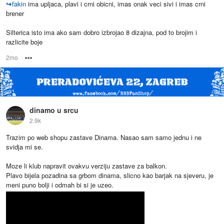
↪
fakin
ima upljaca, plavi i crni obicni, imas onak veci sivi i imas crni
brener
Silterica isto ima ako sam dobro izbrojao 8 dizajna, pod to brojim i
razlicite boje
2mo
Options
dinamo u srcu
2.9k
Trazim po web shopu zastave Dinama. Nasao sam samo jednu i ne
svidja mi se.
Moze li klub napravit ovakvu verziju zastave za balkon.
Plavo bijela pozadina sa grbom dinama, slicno kao barjak na sjeveru, je
meni puno bolji i odmah bi si je uzeo.