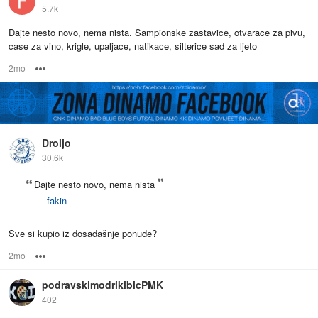
5.7k
Dajte nesto novo, nema nista. Sampionske zastavice, otvarace za pivu,
case za vino, krigle, upaljace, natikace, silterice sad za ljeto
2mo
Options
Droljo
30.6k
Dajte nesto novo, nema nista
—
fakin
Sve si kupio iz dosadašnje ponude?
2mo
Options
podravskimodrikibicPMK
402