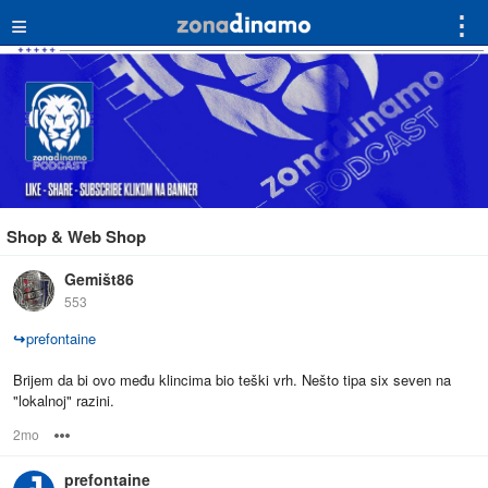
≡
⋮
Shop & Web Shop
Gemišt86
553
↪
prefontaine
Brijem da bi ovo među klincima bio teški vrh. Nešto tipa six seven na
"lokalnoj" razini.
2mo
Options
prefontaine