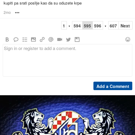
kupiti pa srati poslije kao da su oduzete krpe
2mo
Options
1
594
595
596
607
Next
▼
▼
Add a Comment