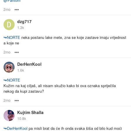
@
Fantom
2mo
Options
dzg717
1.3k
↪
NORTE
neka postanu lake mete, zna se koje zastave imaju vrijednost
a koje ne
2mo
Options
DerHerrKool
1.6k
↪
NORTE
Kužim na kaj ciljaš, ali nisam skužio kako bi ova oznaka spriječila
nekog da kupi zastavu?
2mo
Options
Kujtim Shalla
10.8k
↪
DerHerrKool
pa misli brat da će ih onda svaka šiša od bilo kud moći