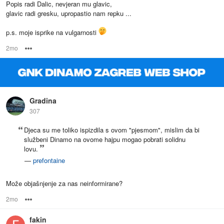
Popis radi Dalic, nevjeran mu glavic,
glavic radi gresku, upropastio nam repku ...
p.s. moje isprike na vulgarnosti
2mo
Options
Gradina
307
Djeca su me toliko ispizdila s ovom "pjesmom", mislim da bi
službeni Dinamo na ovome hajpu mogao pobrati solidnu
lovu.
—
prefontaine
Može objašnjenje za nas neinformirane?
2mo
Options
fakin