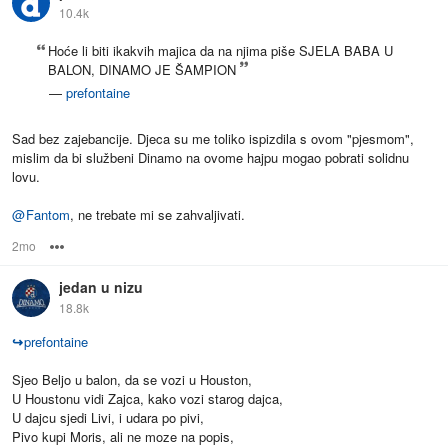
10.4k
Hoće li biti ikakvih majica da na njima piše SJELA BABA U
BALON, DINAMO JE ŠAMPION
—
prefontaine
Sad bez zajebancije. Djeca su me toliko ispizdila s ovom "pjesmom",
mislim da bi službeni Dinamo na ovome hajpu mogao pobrati solidnu
lovu.
@
Fantom
, ne trebate mi se zahvaljivati.
2mo
Options
jedan u nizu
18.8k
↪
prefontaine
Sjeo Beljo u balon, da se vozi u Houston,
U Houstonu vidi Zajca, kako vozi starog dajca,
U dajcu sjedi Livi, i udara po pivi,
Pivo kupi Moris, ali ne moze na popis,