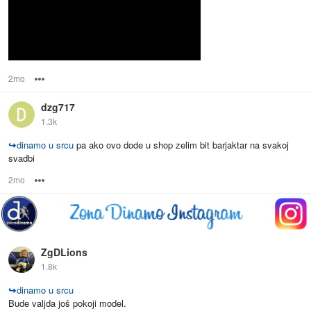
2mo
Options
dzg717
1.3k
↪
dinamo u srcu
pa ako ovo dode u shop zelim bit barjaktar na svakoj
svadbi
2mo
Options
ZgDLions
1.8k
↪
dinamo u srcu
Bude valjda još pokoji model.