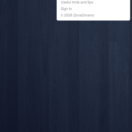
Useful hints and tips
Sign In
© 2026 ZonaDinamo