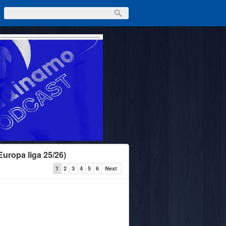
Europa liga 25/26)
1
2
3
4
5
6
Next