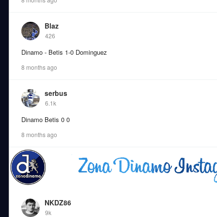
Blaz
426
Dinamo - Betis 1-0 Dominguez
8 months ago
serbus
6.1k
Dinamo Betis 0 0
8 months ago
NKDZ86
9k