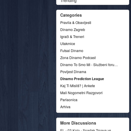
Trending
Categories
Pravila & Obavijesti
Dinamo Zagreb
Igrači & Treneri
Utakmice
Futsal Dinamo
Zona Dinamo Podcast
Dinamo To Smo Mi - Službeni forum udruge
Povijest Dinama
Dinamo Prediction League
Kaj Ti Misliš? | Ankete
Mali Nogometni Razgovori
Parlaonica
Arhiva
More Discussions
EL - 03.Kolo - Spartak Trnava vs.