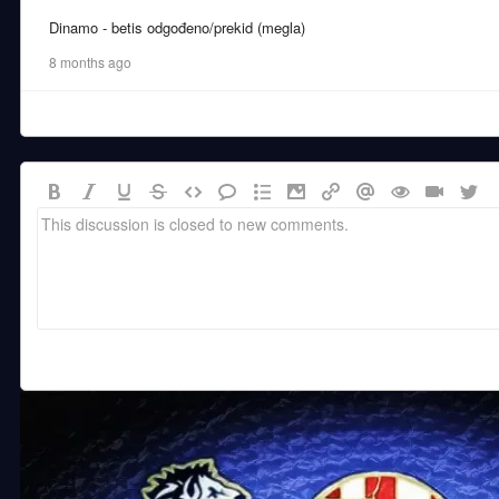
Dinamo - betis odgođeno/prekid (megla)
8 months ago