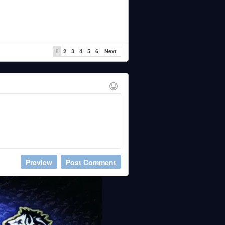
1
2
3
4
5
6
Next