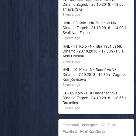
Dinamo Zagreb - 25.10.2018. - 18:55h -
Trnava (SK)
8 years ago
HNK - 03.Kolo - NK Zelina vs NK
Dinamo Zagreb - 31.10.2018. - 14:00H -
Sveti Ivan Zelina
8 years ago
HNL - 11. Kolo - Nk Istra 1961 vs Nk
Dinamo - 20.10.2018. - 17.30h - Pula,
Aldo Drosina
8 years ago
HNL - 10. Kolo - Nk Rudeš vs Nk
Dinamo - 7.10.2018. -16.30h - Zagreb,
Kranjčevićeva
8 years ago
EL - 02.Kolo - RSC Anderlecht vs
Dinamo Zagreb - 04.10.2018. - 18:55H -
Bruxelles
8 years ago
Facebook - Instagram - YouTube
Pravila & Uvjeti Korištenja