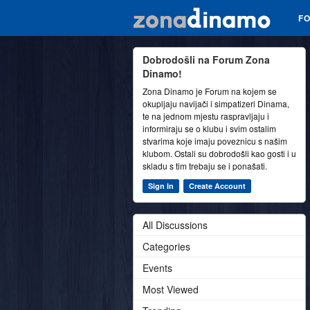
F
Dobrodošli na Forum Zona
Dinamo!
Zona Dinamo je Forum na kojem se
okupljaju navijači i simpatizeri Dinama,
te na jednom mjestu raspravljaju i
informiraju se o klubu i svim ostalim
stvarima koje imaju poveznicu s našim
klubom. Ostali su dobrodošli kao gosti i u
skladu s tim trebaju se i ponašati.
Sign In
Create Account
All Discussions
Categories
Events
Most Viewed