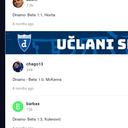
7.3k
Dinamo- Betis 1:1, Hoxha
8 months ago
chago13
349
Dinamo - Betis 1:0, McKenna
8 months ago
barbax
726
Dinamo- Betis 1:3, Kulenović
8 months ago