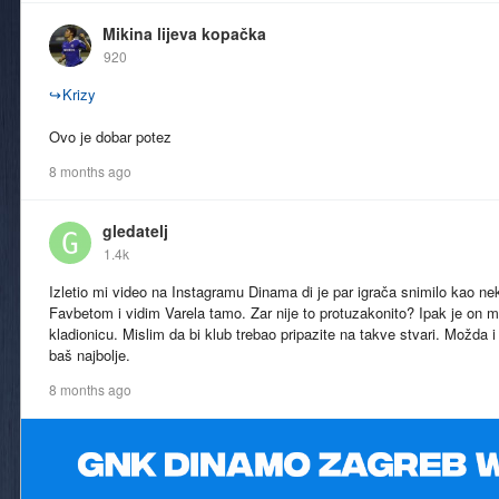
Mikina lijeva kopačka
920
↪
Krizy
Ovo je dobar potez
8 months ago
gledatelj
1.4k
Izletio mi video na Instagramu Dinama di je par igrača snimilo kao nek
Favbetom i vidim Varela tamo. Zar nije to protuzakonito? Ipak je on 
kladionicu. Mislim da bi klub trebao pripazite na takve stvari. Možda i 
baš najbolje.
8 months ago