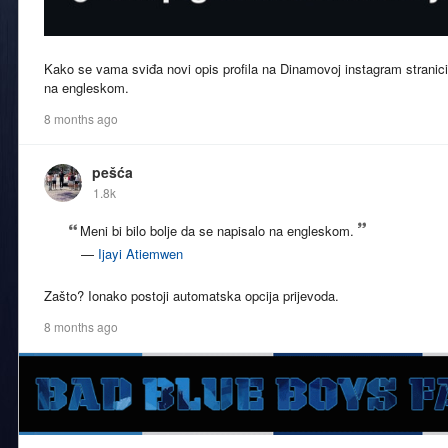
Kako se vama sviđa novi opis profila na Dinamovoj instagram stranici?
na engleskom.
8 months ago
pešća
1.8k
Meni bi bilo bolje da se napisalo na engleskom.
—
Ijayi Atiemwen
Zašto? Ionako postoji automatska opcija prijevoda.
8 months ago