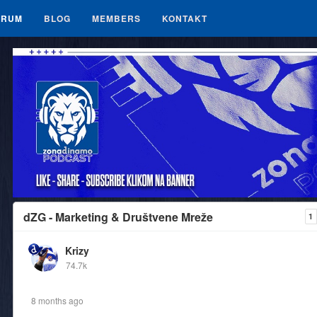
ORUM
BLOG
MEMBERS
KONTAKT
dZG - Marketing & Društvene Mreže
1
Krizy
74.7k
8 months ago