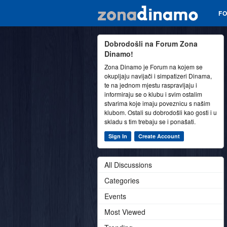
F
Dobrodošli na Forum Zona
Dinamo!
Zona Dinamo je Forum na kojem se
okupljaju navijači i simpatizeri Dinama,
te na jednom mjestu raspravljaju i
informiraju se o klubu i svim ostalim
stvarima koje imaju poveznicu s našim
klubom. Ostali su dobrodošli kao gosti i u
skladu s tim trebaju se i ponašati.
Sign In
Create Account
All Discussions
Categories
Events
Most Viewed