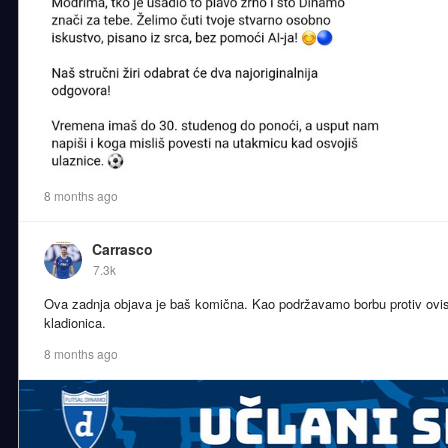
8 months ago
Carrasco
7.3k
Ova zadnja objava je baš komična. Kao podržavamo borbu protiv ovis
kladionica.
8 months ago