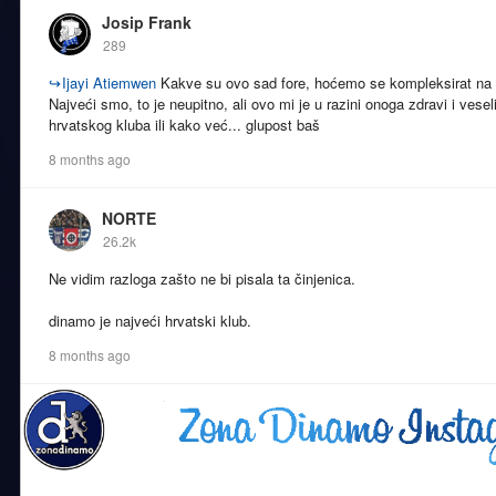
Josip Frank
289
↪
Ijayi Atiemwen
Kakve su ovo sad fore, hoćemo se kompleksirat na ov
Najveći smo, to je neupitno, ali ovo mi je u razini onoga zdravi i vesel
hrvatskog kluba ili kako već... glupost baš
8 months ago
NORTE
26.2k
Ne vidim razloga zašto ne bi pisala ta činjenica.
dinamo je najveći hrvatski klub.
8 months ago