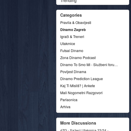
Trending
Categories
Pravila & Obavijesti
Dinamo Zagreb
Igrači & Treneri
Utakmice
Futsal Dinamo
Zona Dinamo Podcast
Dinamo To Smo Mi - Službeni forum udruge
Povijest Dinama
Dinamo Prediction League
Kaj Ti Misliš? | Ankete
Mali Nogometni Razgovori
Parlaonica
Arhiva
More Discussions
dZG - Sažeci Utakmica 23/24 -