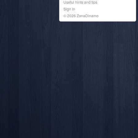
Useful hints and tips
Sign In
© 2026 ZonaDinamo