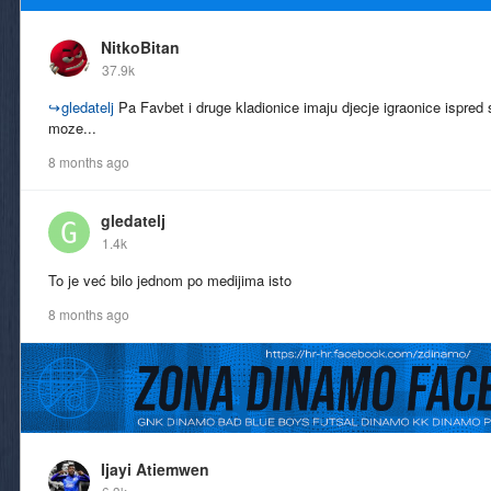
NitkoBitan
37.9k
↪
gledatelj
Pa Favbet i druge kladionice imaju djecje igraonice ispred 
moze...
8 months ago
gledatelj
1.4k
To je već bilo jednom po medijima isto
8 months ago
Ijayi Atiemwen