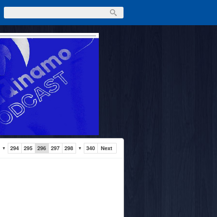
294
295
296
297
298
340
Next
▼
▼