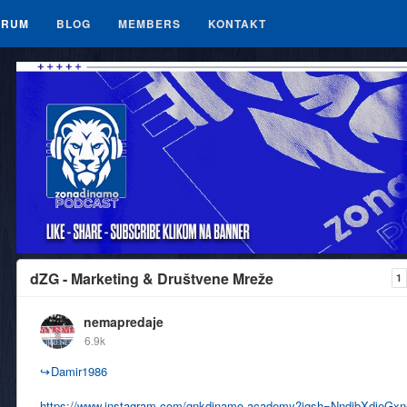
ORUM
BLOG
MEMBERS
KONTAKT
dZG - Marketing & Društvene Mreže
1
nemapredaje
6.9k
↪
Damir1986
https://www.instagram.com/gnkdinamo.academy?igsh=NndibXdieGx