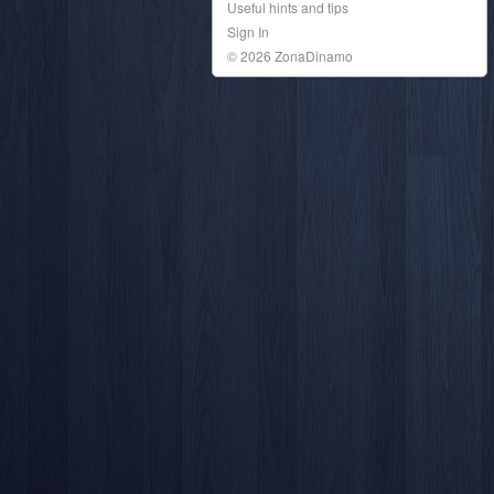
Useful hints and tips
Sign In
© 2026 ZonaDinamo