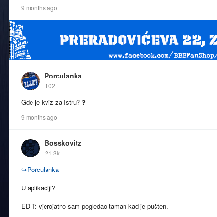
9 months ago
Porculanka
102
Gde je kviz za Istru? ❓️
9 months ago
Bosskovitz
21.3k
↪
Porculanka
U aplikaciji?
EDIT: vjerojatno sam pogledao taman kad je pušten.