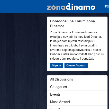
F
Dobrodošli na Forum Zona
Dinamo!
Zona Dinamo je Forum na kojem se
okupljaju navijači i simpatizeri Dinama,
te na jednom mjestu raspravljaju i
informiraju se o klubu i svim ostalim
stvarima koje imaju poveznicu s našim
klubom. Ostali su dobrodošli kao gosti i u
skladu s tim trebaju se i ponašati.
Sign In
Create Account
All Discussions
Categories
Events
Most Viewed