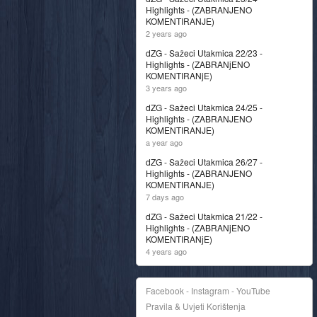
Highlights - (ZABRANJENO
KOMENTIRANJE)
2 years ago
dZG - Sažeci Utakmica 22/23 -
Highlights - (ZABRANjENO
KOMENTIRANjE)
3 years ago
dZG - Sažeci Utakmica 24/25 -
Highlights - (ZABRANJENO
KOMENTIRANJE)
a year ago
dZG - Sažeci Utakmica 26/27 -
Highlights - (ZABRANJENO
KOMENTIRANJE)
7 days ago
dZG - Sažeci Utakmica 21/22 -
Highlights - (ZABRANjENO
KOMENTIRANjE)
4 years ago
Facebook - Instagram - YouTube
Pravila & Uvjeti Korištenja