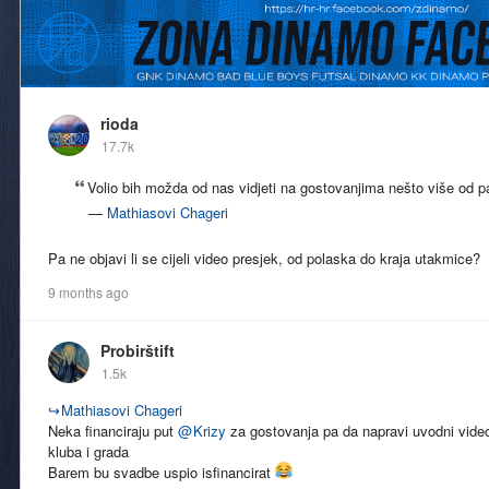
rioda
17.7k
Volio bih možda od nas vidjeti na gostovanjima nešto više od pa
—
Mathiasovi Chageri
Pa ne objavi li se cijeli video presjek, od polaska do kraja utakmice?
9 months ago
Probirštift
1.5k
↪
Mathiasovi Chageri
Neka financiraju put
@
Krizy
za gostovanja pa da napravi uvodni video
kluba i grada
Barem bu svadbe uspio isfinancirat