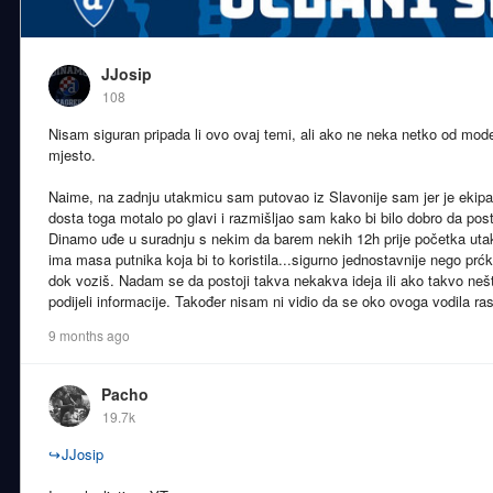
JJosip
108
Nisam siguran pripada li ovo ovaj temi, ali ako ne neka netko od mode
mjesto.
Naime, na zadnju utakmicu sam putovao iz Slavonije sam jer je ekipa 
dosta toga motalo po glavi i razmišljao sam kako bi bilo dobro da post
Dinamo uđe u suradnju s nekim da barem nekih 12h prije početka ut
ima masa putnika koja bi to koristila...sigurno jednostavnije nego pr
dok voziš. Nadam se da postoji takva nekakva ideja ili ako takvo nešt
podijeli informacije. Također nisam ni vidio da se oko ovoga vodila r
9 months ago
Pacho
19.7k
↪
JJosip