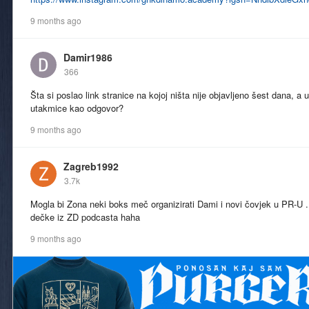
9 months ago
Damir1986
366
Šta si poslao link stranice na kojoj ništa nije objavljeno šest dana, 
utakmice kao odgovor?
9 months ago
Zagreb1992
3.7k
Mogla bi Zona neki boks meč organizirati Dami i novi čovjek u PR-U ..
dečke iz ZD podcasta haha
9 months ago