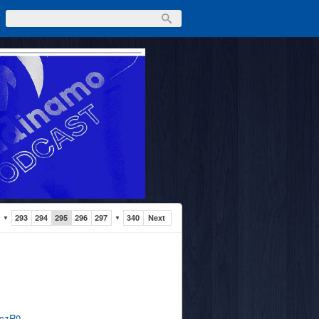
293
294
295
296
297
340
Next
▼
▼
nczR0