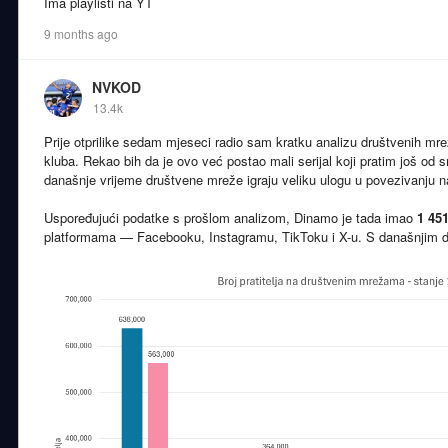
Ima playlisti na YT
9 months ago
NVKOD
13.4k
Prije otprilike sedam mjeseci radio sam kratku analizu društvenih mrež
kluba. Rekao bih da je ovo već postao mali serijal koji pratim još od s
današnje vrijeme društvene mreže igraju veliku ulogu u povezivanju nav
Uspoređujući podatke s prošlom analizom, Dinamo je tada imao
1 45
platformama — Facebooku, Instagramu, TikToku i X-u. S današnjim da