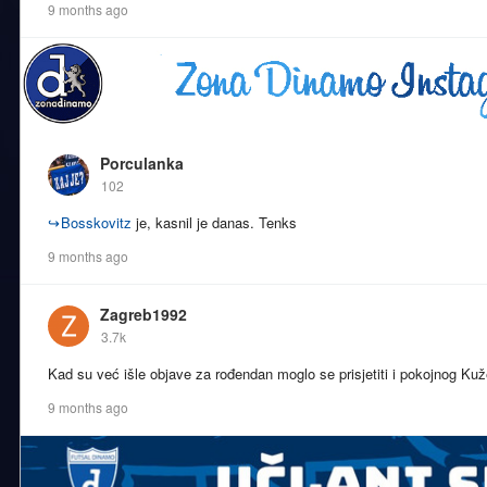
9 months ago
Porculanka
102
↪
Bosskovitz
je, kasnil je danas. Tenks
9 months ago
Zagreb1992
3.7k
Kad su već išle objave za rođendan moglo se prisjetiti i pokojnog Kuž
9 months ago