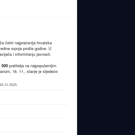
a četiri najpraćenija hrvatska
redine srpnja prošle godine. U
ijača i informiranju javnosti.
1 500
pratitelja na najpopularnijim
nom, 16. 11., stanje je sljedeće: