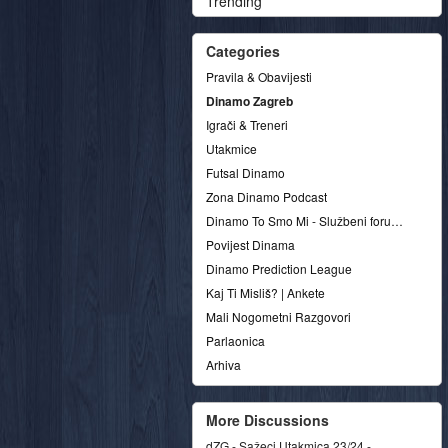
Trending
Categories
Pravila & Obavijesti
Dinamo Zagreb
Igrači & Treneri
Utakmice
Futsal Dinamo
Zona Dinamo Podcast
Dinamo To Smo Mi - Službeni forum udruge
Povijest Dinama
Dinamo Prediction League
Kaj Ti Misliš? | Ankete
Mali Nogometni Razgovori
Parlaonica
Arhiva
More Discussions
dZG - Sažeci Utakmica 23/24 -