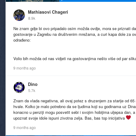
Mathiasovi Chageri
8.9k
Ne znam gdje bi ovo pripadalo osim možda ovdje, mora se priznati da 
gostovanje u Zagrebu na društvenim mrežama, a curi kapa dole za ova
odrađeno:
Volio bih možda od nas vidjeti na gostovanjima nešto više od par slik
9 months ago
Dino
5.7k
Znam da vlada negativna, ali ovaj potez s druzenjem za starije od 65 
hvale. Kolko je malo potrebno da se ljudima koji su godinama uz Din
konacno u penziji mogu posvetit sebi i svojim hobijima uljepsa dan, a
upoznat svoje idole ispuni zivotna zelja. Bas, bas top inicijativa
9 months ago