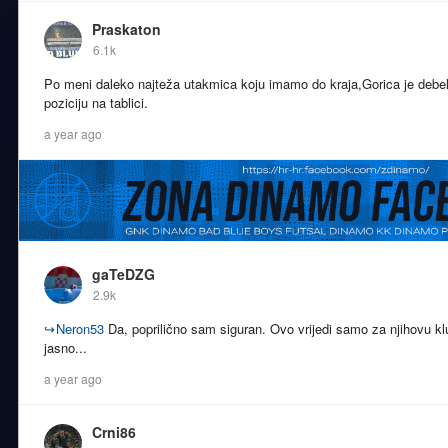
Praskaton
6.1k
Po meni daleko najteža utakmica koju imamo do kraja,Gorica je debe
poziciju na tablici.
a year ago
gaTeDZG
2.9k
↪
Neron53
Da, poprilično sam siguran. Ovo vrijedi samo za njihovu k
jasno...
a year ago
Crni86