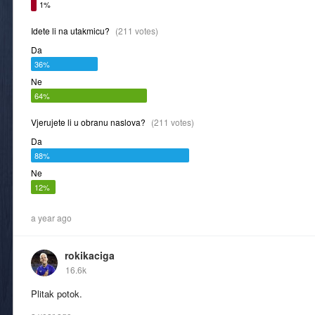
1%
Idete li na utakmicu?
(211 votes)
Da
36%
Ne
64%
Vjerujete li u obranu naslova?
(211 votes)
Da
88%
Ne
12%
a year ago
rokikaciga
16.6k
Plitak potok.