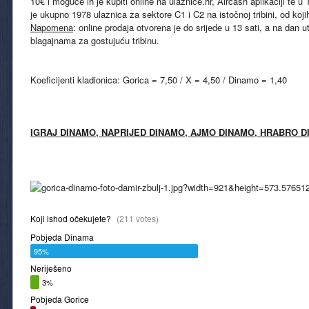
10€ i moguće ih je kupiti online na ulaznice.hr, Aircash aplikaciji te
je ukupno 1978 ulaznica za sektore C1 i C2 na istočnoj tribini, od koj
Napomena
: online prodaja otvorena je do srijede u 13 sati, a na dan
blagajnama za gostujuću tribinu.
Koeficijenti kladionica: Gorica = 7,50 / X = 4,50 / Dinamo = 1,40
IGRAJ DINAMO, NAPRIJED DINAMO, AJMO DINAMO, HRABRO D
Koji ishod očekujete?
(211 votes)
Pobjeda Dinama
95%
Neriješeno
3%
Pobjeda Gorice