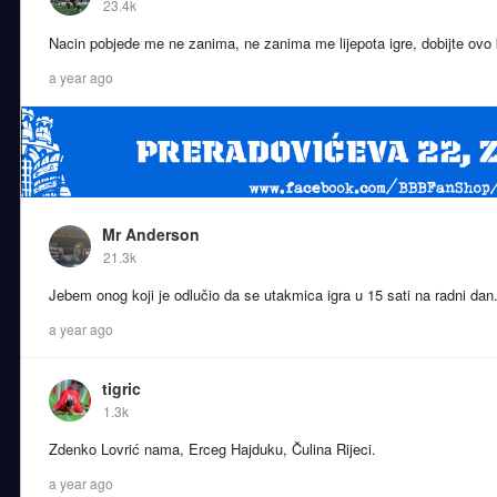
23.4k
Nacin pobjede me ne zanima, ne zanima me lijepota igre, dobijte ovo
a year ago
Mr Anderson
21.3k
Jebem onog koji je odlučio da se utakmica igra u 15 sati na radni da
a year ago
tigric
1.3k
Zdenko Lovrić nama, Erceg Hajduku, Čulina Rijeci.
a year ago