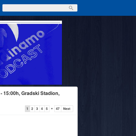
 - 15:00h, Gradski Stadion,
1
2
3
4
5
47
Next
▼