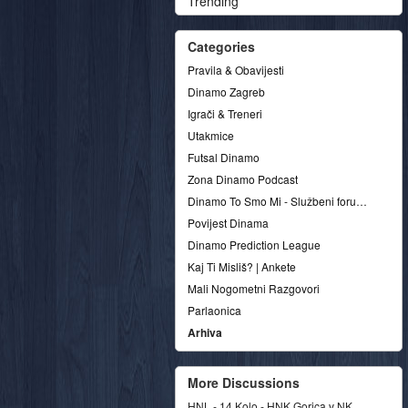
Trending
Categories
Pravila & Obavijesti
Dinamo Zagreb
Igrači & Treneri
Utakmice
Futsal Dinamo
Zona Dinamo Podcast
Dinamo To Smo Mi - Službeni forum udruge
Povijest Dinama
Dinamo Prediction League
Kaj Ti Misliš? | Ankete
Mali Nogometni Razgovori
Parlaonica
Arhiva
More Discussions
HNL - 14.Kolo - HNK Gorica v NK