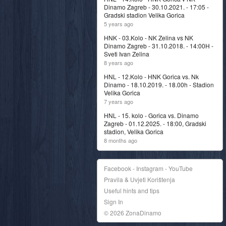
Dinamo Zagreb - 30.10.2021. - 17:05 -
Gradski stadion Velika Gorica
5 years ago
HNK - 03.Kolo - NK Zelina vs NK
Dinamo Zagreb - 31.10.2018. - 14:00H -
Sveti Ivan Zelina
8 years ago
HNL - 12.Kolo - HNK Gorica vs. Nk
Dinamo - 18.10.2019. - 18.00h - Stadion
Velika Gorica
7 years ago
HNL - 15. kolo - Gorica vs. Dinamo
Zagreb - 01.12.2025. - 18:00, Gradski
stadion, Velika Gorica
8 months ago
Facebook - Instagram - YouTube
Pravila & Uvjeti Korištenja
Useful hints and tips
Sign In
© 2026 ZonaDinamo