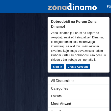
F
Dobrodošli na Forum Zona
Dinamo!
Zona Dinamo je Forum na kojem se
okupljaju navijači i simpatizeri Dinama,
te na jednom mjestu raspravljaju i
informiraju se o klubu i svim ostalim
stvarima koje imaju poveznicu s našim
klubom. Ostali su dobrodošli kao gosti i u
skladu s tim trebaju se i ponašati.
Sign In
Create Account
All Discussions
Categories
Events
Most Viewed