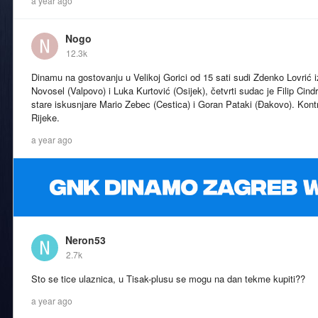
a year ago
Nogo
12.3k
Dinamu na gostovanju u Velikoj Gorici od 15 sati sudi Zdenko Lovrić 
Novosel (Valpovo) i Luka Kurtović (Osijek), četvrti sudac je Filip Cin
stare iskusnjare Mario Zebec (Cestica) i Goran Pataki (Đakovo). Kont
Rijeke.
a year ago
Neron53
2.7k
Sto se tice ulaznica, u Tisak-plusu se mogu na dan tekme kupiti??
a year ago