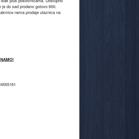
 u Tisak plus poslovnicama. Dostupno
ih je do sad prodano gotovo 600.
 utakmice nema prodaje ulaznica na
INAMO!