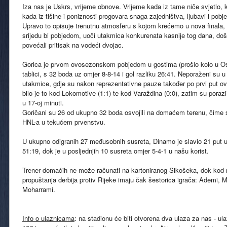
Iza nas je Uskrs, vrijeme obnove. Vrijeme kada iz tame niče svjetlo, k
kada iz tišine i poniznosti progovara snaga zajedništva, ljubavi i pobj
Upravo to opisuje trenutnu atmosferu s kojom krećemo u nova finala, s
srijedu bi pobjedom, uoči utakmica konkurenata kasnije tog dana, doš
povećali pritisak na vodeći dvojac.
Gorica je prvom ovosezonskom pobjedom u gostima (prošlo kolo u Osi
tablici, s 32 boda uz omjer 8-8-14 i gol razliku 26:41. Neporaženi su u
utakmice, gdje su nakon reprezentativne pauze također po prvi put o
bilo je to kod Lokomotive (1:1) te kod Varaždina (0:0), zatim su porazil
u 17-oj minuti.
Goričani su 26 od ukupno 32 boda osvojili na domaćem terenu, čime s
HNL-a u tekućem prvenstvu.
U ukupno odigranih 27 međusobnih susreta, Dinamo je slavio 21 put uz 
51:19, dok je u posljednjih 10 susreta omjer 5-4-1 u našu korist.
Trener domaćih ne može računati na kartoniranog Sikošeka, dok kod 
propuštanja derbija protiv Rijeke imaju čak šestorica igrača: Ademi, Mi
Moharrami.
Info o ulaznicama
: na stadionu će biti otvorena dva ulaza za nas - ula