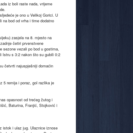
ada iz boli raste nada, vrijeme
ede.
ljedeće je ono u Velikoj Gorici. U
li na bod od vrha i time dodatno
jeku) zasjela na 8. mjesto na
 zadnje četiri prvenstvene
ve sezone vezali po bod u gostima,
i Istru s 3:2 nakon što su gubili 0:2
u četvrti najuspješniji domaćin
5 remija i poraz, gol razlika je
nas opasnost od trećeg žutog i
šić, Baturina, Franjić, Stojković i
z istok i ulaz jug. Ulaznice iznose