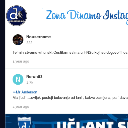
Nousername
833
Termin stvarno vrhunski.Cestitam svima u HNSu koji su dogovorili ova
a year ago
Neron53
2.7k
↪
Mr Anderson
Ma ljudi ....uvijek postoji bolovanje od lani , kakva zamjena, pa i davan
a year ago