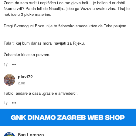
Znam da sam srdit i napižđen i da me glava boli... je ballon d or dobil
škornu vrit? Pa da leti do Napolija.. jebo ga Vezuv u svaku vlas. Tiraj to
nek ide u 3 picke materine.
Dragi Svemoguci Boze..nije to žabarsko smece krivo da Tebe psujem.
Fala ti kaj bum danas moral navijati za Rijeku.
Žabarsko-kineska prevara.
1y
Options
plavi72
2.8k
Fabio, andare a casa ,grazie e arrivederci.
1y
Options
San Lorenzo