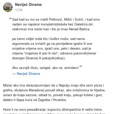
Navijač Dinama
12.8k
Sad kad su mu se vratili Petković, Mišić i Sučić, i kad smo
nadam se napokon kompletni(doduše bez Galešića dvi
utakmice) ima roster kao i što je imao Nenad Bjelica.
pa ćemo vidjet onda što i koliko može, sad nema
argumenata za izvlačit ga na povrijeđene igrače ili one
smješne vrijeme ovo, igrači ono, peto i deseto, sad je
vrijeme "majstore ili jesi ili nisi", odnosno pukovnik(trener
dostojan Dinama) ili pokojnik(otkaz).
Ako osvojiš titulu, ostaješ, ako ne, arrividerci
—
Navijač Dinama
Mister ako ima obraza(sumnjam da u Napulju imaju išta osim pizze i
grafita, skulptura Maradone) ponudi otkaz, ako svlačionica te htjedne,
ostani do kraja sezone, odradi to, privedi kraju, pokupi kofere i goni,
daleko ti lijepa kuća od Zagreba i Hrvatske.
Hoće li na novo presađivanje, kupovinu džemperčića ili nešto treće,