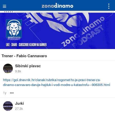
≡
⋮
Trener - Fabio Cannavaro
Sibirski plavac
9.8k
https://gol.dnevnik.hr/clanak/rubrika/nogomet/to-je-pravi-trener-za-
dinamo-cannavaro-daruje-hajduk-i-vodi-modre-u-katastrofu---906305.html
1y
Options
Jurki
27.3k