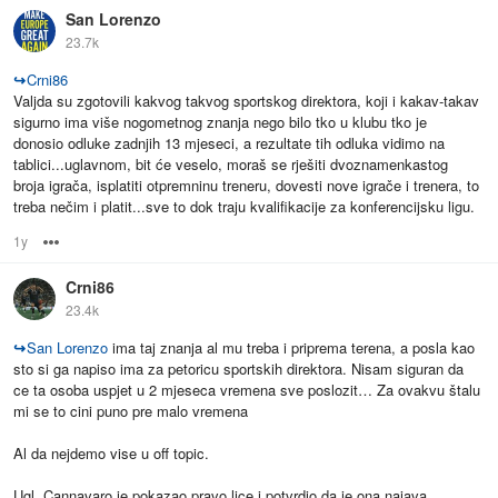
San Lorenzo
23.7k
↪
Crni86
Valjda su zgotovili kakvog takvog sportskog direktora, koji i kakav-takav
sigurno ima više nogometnog znanja nego bilo tko u klubu tko je
donosio odluke zadnjih 13 mjeseci, a rezultate tih odluka vidimo na
tablici...uglavnom, bit će veselo, moraš se rješiti dvoznamenkastog
broja igrača, isplatiti otpremninu treneru, dovesti nove igrače i trenera, to
treba nečim i platit...sve to dok traju kvalifikacije za konferencijsku ligu.
1y
Options
Crni86
23.4k
↪
San Lorenzo
ima taj znanja al mu treba i priprema terena, a posla kao
sto si ga napiso ima za petoricu sportskih direktora. Nisam siguran da
ce ta osoba uspjet u 2 mjeseca vremena sve poslozit… Za ovakvu štalu
mi se to cini puno pre malo vremena
Al da nejdemo vise u off topic.
Ugl. Cannavaro je pokazao pravo lice i potvrdio da je ona najava