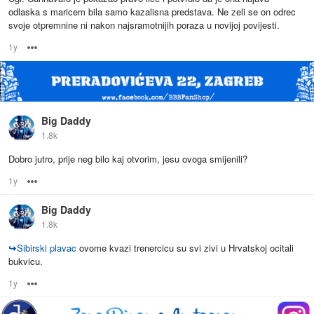
odlaska s maricem bila samo kazalisna predstava. Ne zeli se on odrec
svoje otpremnine ni nakon najsramotnijih poraza u novijoj povijesti.
1y
Options
Big Daddy
1.8k
Dobro jutro, prije neg bilo kaj otvorim, jesu ovoga smijenili?
1y
Options
Big Daddy
1.8k
↪
Sibirski plavac
ovome kvazi trenercicu su svi zivi u Hrvatskoj ocitali
bukvicu.
1y
Options