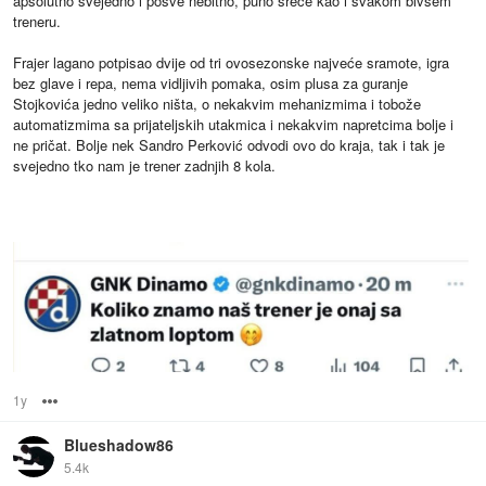
apsolutno svejedno i posve nebitno, puno sreće kao i svakom bivšem
treneru.
Frajer lagano potpisao dvije od tri ovosezonske najveće sramote, igra
bez glave i repa, nema vidljivih pomaka, osim plusa za guranje
Stojkovića jedno veliko ništa, o nekakvim mehanizmima i tobože
automatizmima sa prijateljskih utakmica i nekakvim napretcima bolje i
ne pričat. Bolje nek Sandro Perković odvodi ovo do kraja, tak i tak je
svejedno tko nam je trener zadnjih 8 kola.
1y
Options
Blueshadow86
5.4k