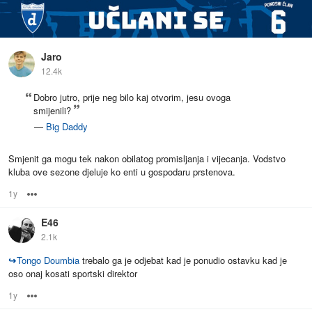
Jaro
12.4k
Dobro jutro, prije neg bilo kaj otvorim, jesu ovoga
smijenili?
—
Big Daddy
Smjenit ga mogu tek nakon obilatog promisljanja i vijecanja. Vodstvo
kluba ove sezone djeluje ko enti u gospodaru prstenova.
1y
Options
E46
2.1k
↪
Tongo Doumbia
trebalo ga je odjebat kad je ponudio ostavku kad je
oso onaj kosati sportski direktor
1y
Options