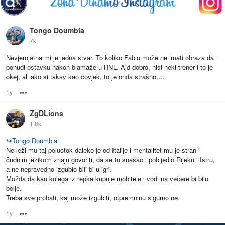
Tongo Doumbia
7k
Nevjerojatna mi je jedna stvar. To koliko Fabio može ne imati obraza da
ponudi ostavku nakon blamaže u HNL. Ajd dobro, nisi neki trener i to je
okej, ali ako si takav kao čovjek, to je onda strašno….
1y
Options
ZgDLions
1.8k
↪
Tongo Doumbia
Ne leži mu taj poluotok daleko je od Italije i mentalitet mu je stran i
čudnim jezikom znaju govoriti, da se tu snašao i pobijedio Rijeku i Istru,
a ne nepravedno izgubio bili bi u igri.
Možda da kao kolega iz repke kupuje mobitele i vodi na večere bi bilo
bolje.
Treba sve probati, kaj može izgubiti, otpremninu sigurno ne.
1y
Options