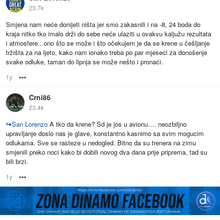
23.7k
Smjena nam neće donijeti ništa jer smo zakasnili i na -8, 24 boda do
kraja nitko tko imalo drži do sebe neće ulaziti u ovakvu kaljužu rezultata
i atmosfere...ono što se može i što očekujem je da se krene u češljanje
tržišta za na ljeto, kako nam ionako treba po par mjeseci za donošenje
svake odluke, taman do lipnja se može nešto i pronaći.
1y
Options
Crni86
23.4k
↪
San Lorenzo
A tko da krene? Sd je jos u avionu…. neozbiljno
upravljanje doslo nas je glave, konstantno kasnimo sa svim mogucim
odlukama. Sve se rasteze u nedogled. Bitno da su trenera na zimu
smjenili preko noci kako bi dobili novog dva dana prije priprema, tad su
bili brzi.
1y
Options