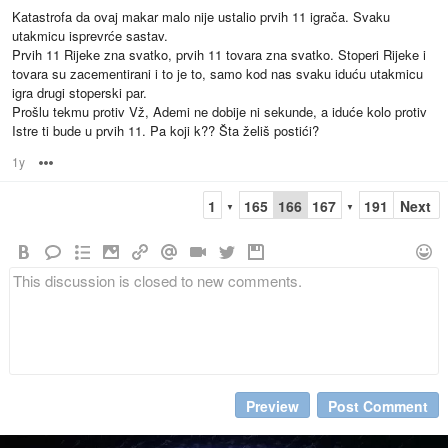
Katastrofa da ovaj makar malo nije ustalio prvih 11 igrača. Svaku
utakmicu isprevrće sastav.
Prvih 11 Rijeke zna svatko, prvih 11 tovara zna svatko. Stoperi Rijeke i
tovara su zacementirani i to je to, samo kod nas svaku iduću utakmicu
igra drugi stoperski par.
Prošlu tekmu protiv Vž, Ademi ne dobije ni sekunde, a iduće kolo protiv
Istre ti bude u prvih 11. Pa koji k?? Šta želiš postići?
1y
Options
1
165
166
167
191
Next
▼
▼