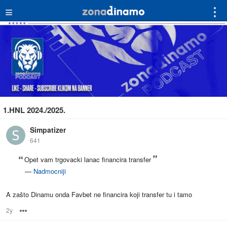
≡
⋮
1.HNL 2024./2025.
Simpatizer
641
Opet vam trgovacki lanac financira transfer
—
Nadmocniji
A zašto Dinamu onda Favbet ne financira koji transfer tu i tamo
2y
Options