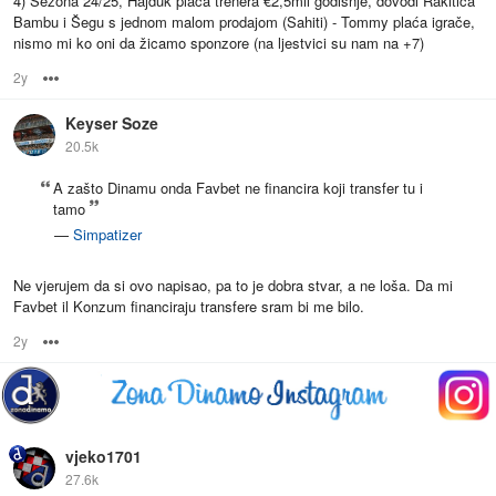
4) Sezona 24/25, Hajduk plaća trenera €2,5mil godišnje, dovodi Rakitića
Bambu i Šegu s jednom malom prodajom (Sahiti) - Tommy plaća igrače,
nismo mi ko oni da žicamo sponzore (na ljestvici su nam na +7)
2y
Options
Keyser Soze
20.5k
A zašto Dinamu onda Favbet ne financira koji transfer tu i
tamo
—
Simpatizer
Ne vjerujem da si ovo napisao, pa to je dobra stvar, a ne loša. Da mi
Favbet il Konzum financiraju transfere sram bi me bilo.
2y
Options
vjeko1701
27.6k