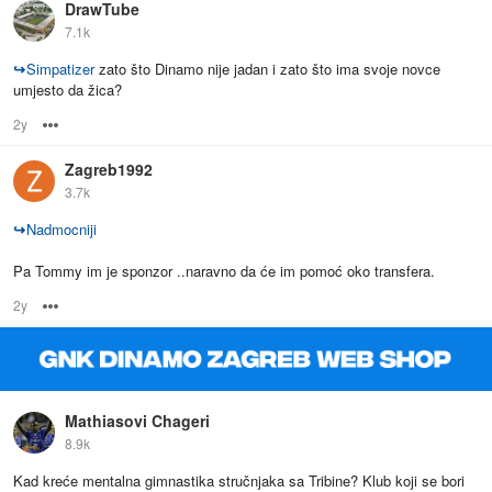
DrawTube
7.1k
↪
Simpatizer
zato što Dinamo nije jadan i zato što ima svoje novce
umjesto da žica?
2y
Options
Zagreb1992
3.7k
↪
Nadmocniji
Pa Tommy im je sponzor ..naravno da će im pomoć oko transfera.
2y
Options
Mathiasovi Chageri
8.9k
Kad kreće mentalna gimnastika stručnjaka sa Tribine? Klub koji se bori