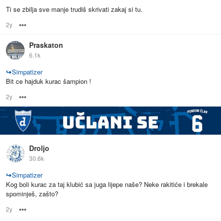
Ti se zbilja sve manje trudiš skrivati zakaj si tu.
2y
Options
Praskaton
6.1k
↪
Simpatizer
Bit ce hajduk kurac šampion !
2y
Options
Droljo
30.6k
↪
Simpatizer
Kog boli kurac za taj klubić sa juga lijepe naše? Neke rakitiće i brekale
spominješ, zašto?
2y
Options