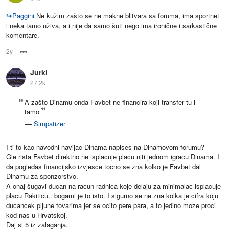
↪
Paggini
Ne kužim zašto se ne makne blitvara sa foruma, ima sportnet
i neka tamo uživa, a i nije da samo šuti nego ima ironične i sarkastične
komentare.
2y
Options
Jurki
27.2k
A zašto Dinamu onda Favbet ne financira koji transfer tu i
tamo
—
Simpatizer
I ti to kao navodni navijac Dinama napises na Dinamovom forumu?
Gle rista Favbet direktno ne isplacuje placu niti jednom igracu Dinama. I
da pogledas financijsko izvjesce tocno se zna kolko je Favbet dal
Dinamu za sponzorstvo.
A onaj šugavi ducan na racun radnica koje delaju za minimalac isplacuje
placu Rakiticu.. bogami je to isto. I sigurno se ne zna kolka je cifra koju
ducancek pljune tovarima jer se ocito pere para, a to jedino moze proci
kod nas u Hrvatskoj.
Daj si 5 iz zalaganja.