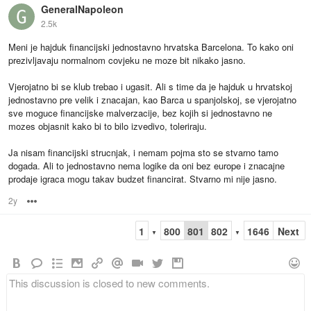
GeneralNapoleon
2.5k
Meni je hajduk financijski jednostavno hrvatska Barcelona. To kako oni
prezivljavaju normalnom covjeku ne moze bit nikako jasno.
Vjerojatno bi se klub trebao i ugasit. Ali s time da je hajduk u hrvatskoj
jednostavno pre velik i znacajan, kao Barca u spanjolskoj, se vjerojatno
sve moguce financijske malverzacije, bez kojih si jednostavno ne
mozes objasnit kako bi to bilo izvedivo, toleriraju.
Ja nisam financijski strucnjak, i nemam pojma sto se stvarno tamo
dogada. Ali to jednostavno nema logike da oni bez europe i znacajne
prodaje igraca mogu takav budzet financirat. Stvarno mi nije jasno.
2y
Options
1
800
801
802
1646
Next
▼
▼