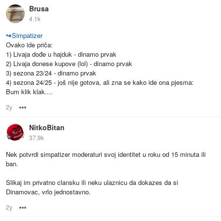
Brusa
4.1k
↪
Simpatizer
Ovako ide priča:
1) Livaja dođe u hajduk - dinamo prvak
2) Livaja donese kupove (lol) - dinamo prvak
3) sezona 23/24 - dinamo prvak
4) sezona 24/25 - još nije gotova, ali zna se kako ide ona pjesma:
Bum klik klak....
2y
Options
NitkoBitan
37.9k
Nek potvrdi simpatizer moderaturi svoj identitet u roku od 15 minuta ili
ban.
Slikaj im privatno clansku ili neku ulaznicu da dokazes da si
Dinamovac, vrlo jednostavno.
2y
Options