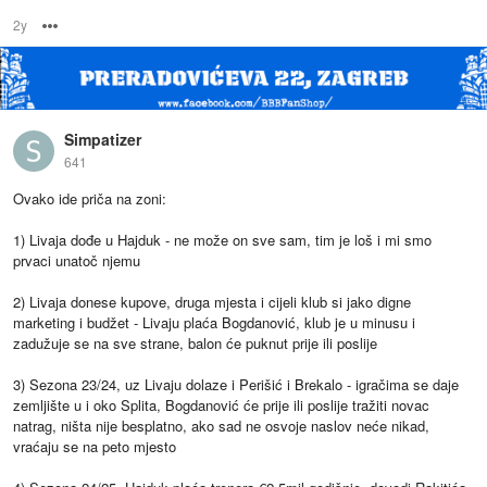
2y
Options
Simpatizer
641
Ovako ide priča na zoni:
1) Livaja dođe u Hajduk - ne može on sve sam, tim je loš i mi smo
prvaci unatoč njemu
2) Livaja donese kupove, druga mjesta i cijeli klub si jako digne
marketing i budžet - Livaju plaća Bogdanović, klub je u minusu i
zadužuje se na sve strane, balon će puknut prije ili poslije
3) Sezona 23/24, uz Livaju dolaze i Perišić i Brekalo - igračima se daje
zemljište u i oko Splita, Bogdanović će prije ili poslije tražiti novac
natrag, ništa nije besplatno, ako sad ne osvoje naslov neće nikad,
vraćaju se na peto mjesto