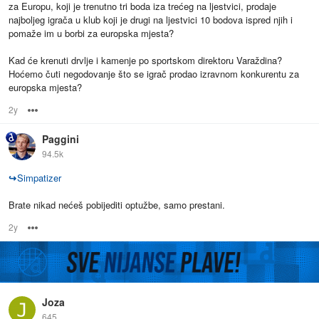
za Europu, koji je trenutno tri boda iza trećeg na ljestvici, prodaje
najboljeg igrača u klub koji je drugi na ljestvici 10 bodova ispred njih i
pomaže im u borbi za europska mjesta?
Kad će krenuti drvlje i kamenje po sportskom direktoru Varaždina?
Hoćemo čuti negodovanje što se igrač prodao izravnom konkurentu za
europska mjesta?
2y
Options
Paggini
94.5k
↪
Simpatizer
Brate nikad nećeš pobijediti optužbe, samo prestani.
2y
Options
Joza
645