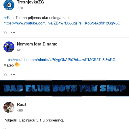
TresnjevkaZG
770
↪
Raul
Tu ima prijenos ako nekoga zanima.
https://www.youtube.com/live/ZB4w7D65ugs?si=KoS34Adfd1xGqV6O
2y
Options
Nemrem igra Dinamo
6k
https://youtube.com/shorts/4P9ygQkAPl0?si=awlTMCS8Tu5l5wRG
Mateo
2y
Options
Raul
460
Pobjedili Uspinjaču 5:1 u pripremnoj.
2y
Options