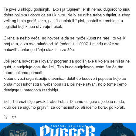
Te pive u sklopu godišnjih, iako i ja tugujem jer ih nema, dugoročno nisu
dobra politika i dobro da su ukinute. Ne bi se ništa trebalo dijeliti, a zbog
velikog broja godišnjaka, pa i "besplatnih" pivi, nastali su problemi u
logistici koji klubu stvaraju trošak.
Ciiena je nešto veća, no novost je da se može kupiti na rate i to veliki
broj rata, a za sve mlađe od 18 (rođeni 1.1.2007. i mlađi) može se
nabaviti Junior godišnja ulaznica za 30e.
Još jedna novost je i loyalty program za godišnjake u kojem se ništa ne
gubi, a sudjeluje onaj tko želi. Tko bude sudjelovao, osim što će tim
informacijama pomoći
klubu u vezi organizacije utakmica, dobit će bodove i popuste koje će
onda moći iskoristiti u webshopu i za još neke stvari, no o tome ćemo
detaljnije u narednom razdoblju.
Edit: I u vezi Lige prvaka, ako Futsal Dinamo osigura sljedeću rundu,
klub će se sigurno prijaviti za domaćinstvo, ali idemo korak po korak.
2y
Options