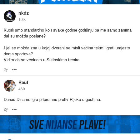
nkdz
1.3k
Kupili smo standardno ko i svake godine godišnju pa me samo zanima
dal su možda poslane?
I jel se možda zna u kojoj dvorani se misli većina tekmi igrati umjesto
doma sportova?
Vidim da se vecinom u Sutinskima trenira
2y
Options
Raul
460
Danas Dinamo igra pripremnu protiv Rijeke u gostima.
2y
Options