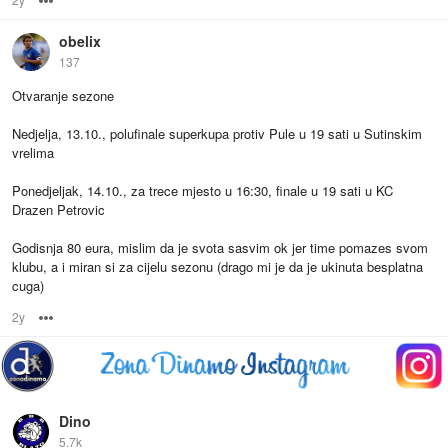
obelix
137
Otvaranje sezone
Nedjelja, 13.10., polufinale superkupa protiv Pule u 19 sati u Sutinskim
vrelima
Ponedjeljak, 14.10., za trece mjesto u 16:30, finale u 19 sati u KC
Drazen Petrovic
Godisnja 80 eura, mislim da je svota sasvim ok jer time pomazes svom
klubu, a i miran si za cijelu sezonu (drago mi je da je ukinuta besplatna
cuga)
2y
Options
Dino
5.7k