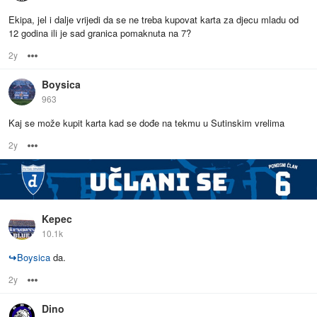
Ekipa, jel i dalje vrijedi da se ne treba kupovat karta za djecu mladu od
12 godina ili je sad granica pomaknuta na 7?
2y
Options
Boysica
963
Kaj se može kupit karta kad se dođe na tekmu u Sutinskim vrelima
2y
Options
Kepec
10.1k
↪
Boysica
da.
2y
Options
Dino