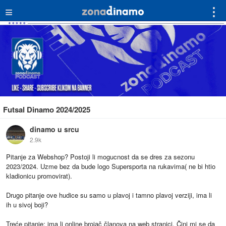
≡
⋮
Futsal Dinamo 2024/2025
dinamo u srcu
2.9k
Pitanje za Webshop? Postoji li mogucnost da se dres za sezonu
2023/2024. Uzme bez da bude logo Supersporta na rukavima( ne bi htio
kladionicu promovirat).
Drugo pitanje ove hudice su samo u plavoj i tamno plavoj verziji, ima li
ih u sivoj boji?
Treće pitanje: ima li online brojač članova na web stranici. Čini mi se da