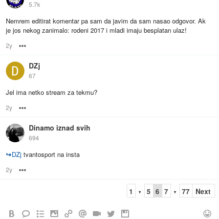
5.7k
Nemrem editirat komentar pa sam da javim da sam nasao odgovor. Ak
je jos nekog zanimalo: rodeni 2017 i mladi imaju besplatan ulaz!
2y
Options
DZj
67
Jel ima netko stream za tekmu?
2y
Options
Dinamo iznad svih
694
↪
DZj
tvantosport na insta
2y
Options
1
5
6
7
77
Next
▼
▼