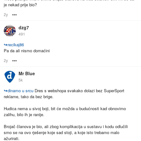
je nekad prije bio?
2y
Options
dzg7
491
↪
recikaj86
Pa da ali nismo domaćini
2y
Options
Mr Blue
5k
↪
dinamo u srcu
Dres s webshopa svakako dolazi bez SuperSport
reklame, tako da bez brige.
Hudica nema u sivoj boji, bit će možda u budućnosti kad obnovimo
zalihu, bilo ih je ranije.
Brojač članova je bio, ali zbog komplikacija u sustavu i kodu odlučili
smo se na ovo rješenje koje sad stoji, a koje isto trebamo malo
ažurirati.