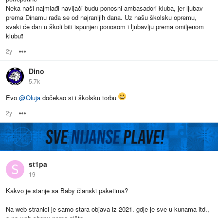
Neka naši najmlađi navijači budu ponosni ambasadori kluba, jer ljubav
prema Dinamu rađa se od najranijih dana. Uz našu školsku opremu,
svaki će dan u školi biti ispunjen ponosom i ljubavlju prema omiljenom
klubu❗️
2y
Options
Dino
5.7k
Evo
@
Oluja
dočekao si i školsku torbu
2y
Options
st1pa
19
Kakvo je stanje sa Baby članski paketima?
Na web stranici je samo stara objava iz 2021. gdje je sve u kunama itd.,