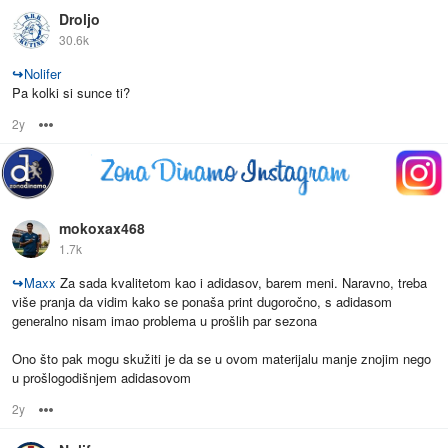
Droljo
30.6k
↪
Nolifer
Pa kolki si sunce ti?
2y
Options
mokoxax468
1.7k
↪
Maxx
Za sada kvalitetom kao i adidasov, barem meni. Naravno, treba
više pranja da vidim kako se ponaša print dugoročno, s adidasom
generalno nisam imao problema u prošlih par sezona
Ono što pak mogu skužiti je da se u ovom materijalu manje znojim nego
u prošlogodišnjem adidasovom
2y
Options