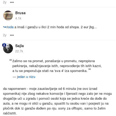
2y
Options
Brusa
4.1k
↪
rioda
a imaš i garažu u ilici 2 min hoda od shopa. 2 eur jbg...
2y
Options
Sajla
22.7k
žalimo se na promet, ponašanje u prometu, nepropisna
parkiranja, nekažnjavanje istih, neprovođenje tih istih kazni,
a tu se preporučuje stati na 'sva 4' iza spomenika.
—
jedan u nizu
da napomenem - moje zaustavljanje od 6 minuta (ne ovo iznad
spomenika) nije zbog nekakve komocije i lijenosti nego zato jer ne mogu
drugačije ući u zgradu i pomoći osobi koja se jedva kreće da dođe do
auta, a ne mogu ni otići u garažu, spustiti tu osobu van i posjesti ju na
pločnik dok iz garaže dođem po nju. sorry za offtopic, samo to želim
raščistiti.