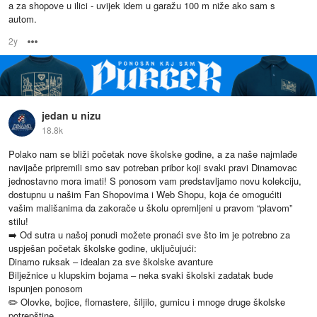
a za shopove u ilici - uvijek idem u garažu 100 m niže ako sam s
autom.
2y
Options
jedan u nizu
18.8k
Polako nam se bliži početak nove školske godine, a za naše najmlađe
navijače pripremili smo sav potreban pribor koji svaki pravi Dinamovac
jednostavno mora imati! S ponosom vam predstavljamo novu kolekciju,
dostupnu u našim Fan Shopovima i Web Shopu, koja će omogućiti
vašim mališanima da zakorače u školu opremljeni u pravom “plavom”
stilu!
➡️ Od sutra u našoj ponudi možete pronaći sve što im je potrebno za
uspješan početak školske godine, uključujući:
Dinamo ruksak – idealan za sve školske avanture
Bilježnice u klupskim bojama – neka svaki školski zadatak bude
ispunjen ponosom
✏️ Olovke, bojice, flomastere, šiljilo, gumicu i mnoge druge školske
potrepštine