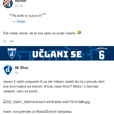
Nolifer
15.7k
Pa kolki si sunce ti?
—
Droljo
Fali metar visine, da bi sve sjelo na svoje mjesto.
2y
Options
Mr Blue
5k
Jesam li nešto propustio ili se tek trebam nadati da će u ponudu doći
ova siva majica sa slovom 'd' koju nose klinci? Može i u tamnijoj
varijanti, neću se buniti...
Inače, sve pohvale za Back2School kampanju.