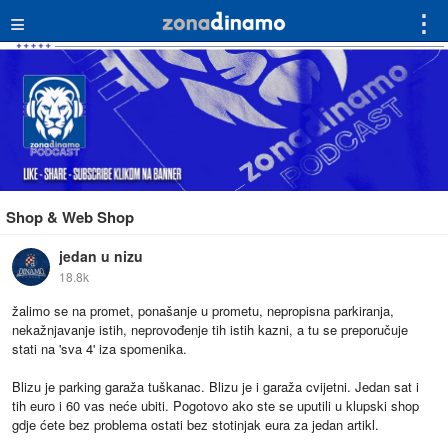
≡
⋮
Shop & Web Shop
jedan u nizu
18.8k
žalimo se na promet, ponašanje u prometu, nepropisna parkiranja,
nekažnjavanje istih, neprovođenje tih istih kazni, a tu se preporučuje
stati na 'sva 4' iza spomenika.
Blizu je parking garaža tuškanac. Blizu je i garaža cvijetni. Jedan sat i
tih euro i 60 vas neće ubiti. Pogotovo ako ste se uputili u klupski shop
gdje ćete bez problema ostati bez stotinjak eura za jedan artikl.