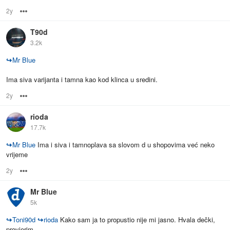
2y
Options
T90d
3.2k
↪
Mr Blue
Ima siva varijanta i tamna kao kod klinca u sredini.
2y
Options
rioda
17.7k
↪
Mr Blue
Ima i siva i tamnoplava sa slovom d u shopovima već neko
vrijeme
2y
Options
Mr Blue
5k
↪
Toni90d
↪
rioda
Kako sam ja to propustio nije mi jasno. Hvala dečki,
provjerim.