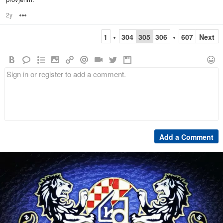
2y
Options
1
304
305
306
607
Next
▼
▼
Add a Comment