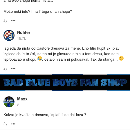
a na web shopu nema ništa...
Može neki info? Ima li toga u fan shopu?
2y
Options
Nolifer
15.7k
Izgleda da ništa od Castore dresova za mene. Eno htio kupit 3xl plavi,
izgleda da je to 2xl, samo mi je glavurda stala u tom dresu, kad sam
isprobavao u shopu
, ostalo nisam ni pokušaval. Tak da štanga...
2y
Options
Maxx
2
Kakva je kvaliteta dresova, isplati li se dat lovu ?
2y
Options