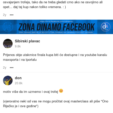
osvajanjem trofeja, tako da ne treba gledati crno ako ne osvojimo ali
opet... daj taj kup nakon toliko vremena. : )
2y
Options
Sibirski plavac
9.8k
Prijenos obje utakmice finala kupa biti će dostupne i na youtube kanalu
maxsporta i na tportalu
2y
Options
don
20.8k
motiv više da im uzmemo i ovaj trofej
(vjerovatno neki od vas ne mogu pročitat ovaj masterclass ali piše "Ono
Riječko je i ove godine")