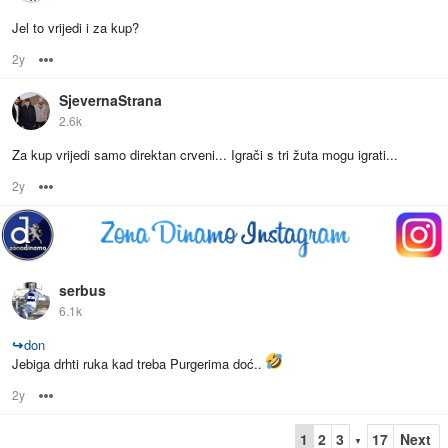
Jel to vrijedi i za kup?
2y
Options
SjevernaStrana
2.6k
Za kup vrijedi samo direktan crveni... Igrači s tri žuta mogu igrati...
2y
Options
serbus
6.1k
↪
don
Jebiga drhti ruka kad treba Purgerima doć..
2y
Options
1
2
3
17
Next
▼