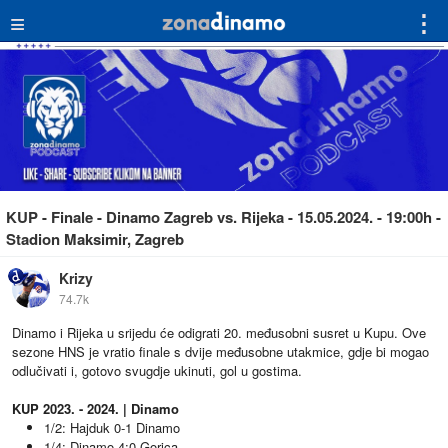
≡
⋮
KUP - Finale - Dinamo Zagreb vs. Rijeka - 15.05.2024. - 19:00h -
Stadion Maksimir, Zagreb
Krizy
74.7k
Dinamo i Rijeka u srijedu će odigrati 20. međusobni susret u Kupu. Ove
sezone HNS je vratio finale s dvije međusobne utakmice, gdje bi mogao
odlučivati i, gotovo svugdje ukinuti, gol u gostima.
KUP 2023. - 2024. | Dinamo
1/2: Hajduk 0-1 Dinamo
1/4: Dinamo 4:0 Gorica