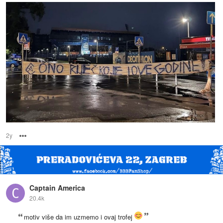
2y
Options
Captain America
20.4k
motiv više da im uzmemo i ovaj trofej