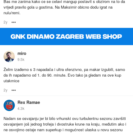
Bas me zanima kako ce se celavi mangup postavit s obzirom na to da
vrijedi pravilo gola u gostima. Na Maksimir obicno dodu igrat na
nulu/remi.
2y
Options
miro
9.5k
Želim izađemo s 3 napadača i ultra ofenzivno, pa makar izgubili, samo
da ih napadamo od 1. do 90. minute. Evo tako ja gledam na ove kup
utakmice
2y
Options
Rex Ramae
4.3k
Nadam se osvajanju jer bi bilo vrhunski ovu turbulentnu sezonu završiti
osvajanjem još jednog trofeja i dvostruke krune na kraju, međutim ako i
ne osvojimo ostaje nam superkup i mogućnost ulaska u novu sezonu