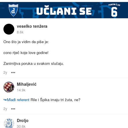
veselko tenžera
8.6k
Ono što ja vidim da piše je:
cono riječ koje love godine!
Zanimljiva poruka u svakom slučaju.
2y
Options
Mihaljević
14.9k
↪
Mlađi referent
Rile i Špika imaju tri žuta, ne?
2y
Options
Droljo
30.6k