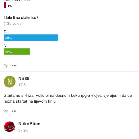
1%
Idete li na utakmicu?
(135 votes)
Da
68%
Ne
32%
2y
Options
NB86
17.6k
Startamo s 4 iza, volio bi na desnom beku rpg-a vidjet, vjerujem i da ce
hoxha startat na lijevom krilu
2y
Options
NitkoBitan
37.9k