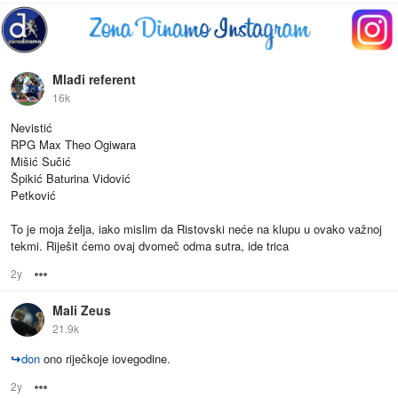
Mlađi referent
16k
Nevistić
RPG Max Theo Ogiwara
Mišić Sučić
Špikić Baturina Vidović
Petković
To je moja želja, iako mislim da Ristovski neće na klupu u ovako važnoj
tekmi. Riješit ćemo ovaj dvomeč odma sutra, ide trica
2y
Options
Mali Zeus
21.9k
↪
don
ono riječkoje iovegodine.
2y
Options