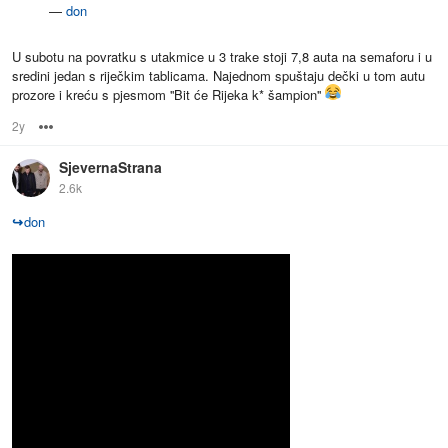
—
don
U subotu na povratku s utakmice u 3 trake stoji 7,8 auta na semaforu i u
sredini jedan s riječkim tablicama. Najednom spuštaju dečki u tom autu
prozore i kreću s pjesmom ''Bit će Rijeka k* šampion''
2y
Options
SjevernaStrana
2.6k
↪
don