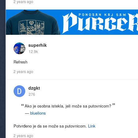
2 years ago
superhik
12.9k
Refresh
2 years ago
dzgkt
276
Ako je osobna istekla, jeli može sa putovnicom?
—
bluelions
Potvrđeno je da se može sa putovnicom.
Link
2 years ago