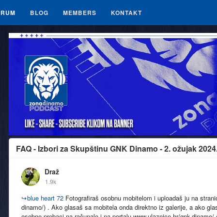
ORUM
BLOG
MEMBERS
KONTAKT
FAQ - Izbori za Skupštinu GNK Dinamo - 2. ožujak 2024
Draž
1.9k
↪
blue heart 72
Fotografiraš osobnu mobitelom i uploadaš ju na stranic
dinamo/) . Ako glasaš sa mobitela onda direktno iz galerije, a ako gl
osobne prebaci na računalo i na portalu www.ulaznice.hr/gnk-dinamo/ g