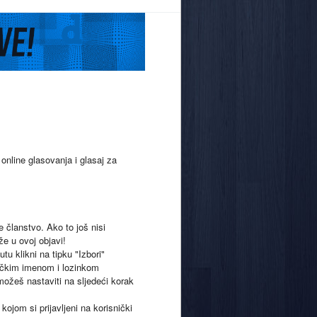
online glasovanja i glasaj za
e članstvo. Ako to još nisi
 u ovoj objavi!
u klikni na tipku "Izbori"
sničkim imenom i lozinkom
 možeš nastaviti na sljedeći korak
kojom si prijavljeni na korisnički