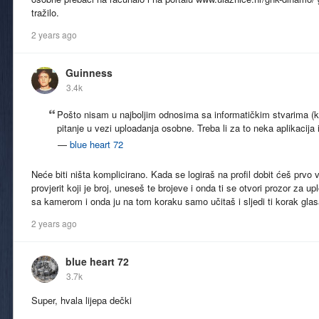
tražilo.
2 years ago
Guinness
3.4k
Pošto nisam u najboljim odnosima sa informatičkim stvarima (k
pitanje u vezi uploadanja osobne. Treba li za to neka aplikacija i
—
blue heart 72
Neće biti ništa komplicirano. Kada se logiraš na profil dobit ćeš prvo v
provjerit koji je broj, uneseš te brojeve i onda ti se otvori prozor za u
sa kamerom i onda ju na tom koraku samo učitaš i sljedi ti korak glasa
2 years ago
blue heart 72
3.7k
Super, hvala lijepa dečki