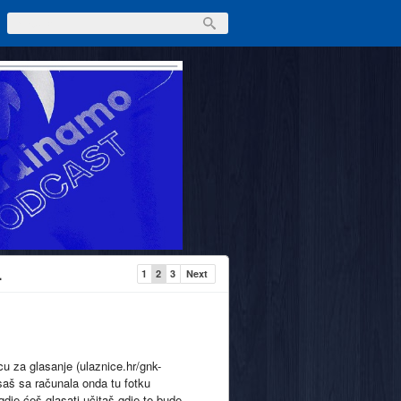
.
1
2
3
Next
u za glasanje (ulaznice.hr/gnk-
asaš sa računala onda tu fotku
dje ćeš glasati učitaš gdje te bude