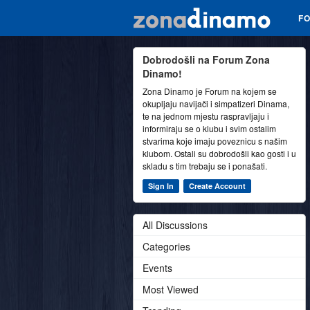
F
Dobrodošli na Forum Zona
Dinamo!
Zona Dinamo je Forum na kojem se
okupljaju navijači i simpatizeri Dinama,
te na jednom mjestu raspravljaju i
informiraju se o klubu i svim ostalim
stvarima koje imaju poveznicu s našim
klubom. Ostali su dobrodošli kao gosti i u
skladu s tim trebaju se i ponašati.
Sign In
Create Account
All Discussions
Categories
Events
Most Viewed