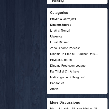
Trending
Categories
Pravila & Obavijesti
Dinamo Zagreb
Igrači & Treneri
Utakmice
Futsal Dinamo
Zona Dinamo Podcast
Dinamo To Smo Mi - Službeni forum udruge
Povijest Dinama
Dinamo Prediction League
Kaj Ti Misliš? | Ankete
Mali Nogometni Razgovori
Parlaonica
Arhiva
More Discussions
HNL - 11. Kolo - Nk Istra 1961 vs Nk