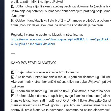
profil, a zatim klikni na tipku „Potvrdi“
5️⃣ Učitaj fotografiju ili sken važećeg osobnog dokumenta (osobne isk
učitavanja daj potrebnu suglasnost označavanjem praznog polja kvači
„Nastavak“
6️⃣ Odaberi kandidacijsku listu broj 2 – „Dinamovo proljeće“, a potom k
tipku „Potvrdi“ daješ svoj glas na izborima i postupak je završen.
Pogledaj i vizualne upute na klupskim stranicama:
https://www.facebook.com/dinamo/posts/pfbid0SCSKmemCpzD49
QU75yRXXruKe7Ko8LJxjWc3l
----
KAKO POVEZATI ČLANSTVO?
1️⃣ Posjeti stranicu www.ulaznice.hr/gnk-dinamo
2️⃣ Ako nemaš kreiran korisnički račun, u gornjem desnom uglu klikni na
Ako već imaš kreiran korisnički račun, klikni na tipku „Prijava“ i prij
lozinkom
3️⃣ U gornjem desnom uglu klikni na tipku „Članstvo“, a zatim na opci
4️⃣ U rubrici „Moje članstvo“ upiši broj svoje članske iskaznice (nalaz
članske iskaznice), zatim upiši svoj OIB i klikni tipku „Povežite član
člansku iskaznicu za 2024. godinu, upiši broj sa članske iskaznice z
napraviš, tvoje članstvo je povezano i spremno za online glasovanje!