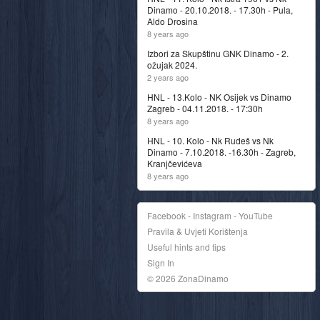
Dinamo - 20.10.2018. - 17.30h - Pula,
Aldo Drosina
8 years ago
Izbori za Skupštinu GNK Dinamo - 2.
ožujak 2024.
2 years ago
HNL - 13.Kolo - NK Osijek vs Dinamo
Zagreb - 04.11.2018. - 17:30h
8 years ago
HNL - 10. Kolo - Nk Rudeš vs Nk
Dinamo - 7.10.2018. -16.30h - Zagreb,
Kranjčevićeva
8 years ago
Facebook - Instagram - YouTube
Pravila & Uvjeti Korištenja
Useful hints and tips
Sign In
© 2026 ZonaDinamo