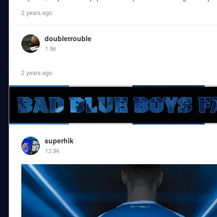
2 years ago
doubletrouble
1.9k
2 years ago
superhik
12.9k