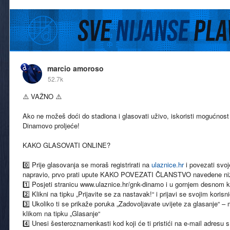
marcio amoroso
52.7k
⚠️ VAŽNO ⚠️
Ako ne možeš doći do stadiona i glasovati uživo, iskoristi mogućnost 
Dinamovo proljeće! ️
KAKO GLASOVATI ONLINE?
0️⃣ Prije glasovanja se moraš registrirati na
ulaznice.hr
i povezati svoj
napravio, prvo prati upute KAKO POVEZATI ČLANSTVO navedene niže
1️⃣ Posjeti stranicu www.ulaznice.hr/gnk-dinamo i u gornjem desnom kut
2️⃣ Klikni na tipku „Prijavite se za nastavak!“ i prijavi se svojim kori
3️⃣ Ukoliko ti se prikaže poruka „Zadovoljavate uvijete za glasanje“ –
klikom na tipku „Glasanje“
4️⃣ Unesi šesteroznamenkasti kod koji će ti pristići na e-mail adresu s 