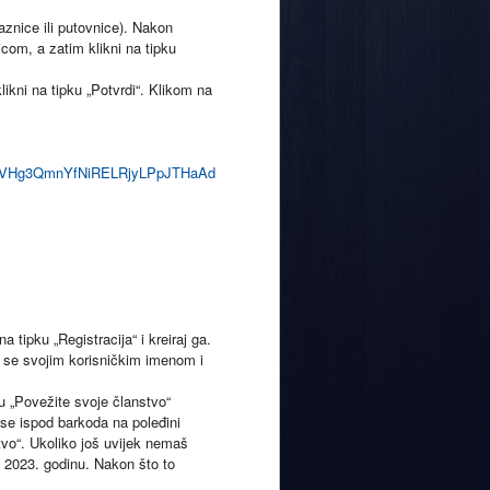
aznice ili putovnice). Nakon
com, a zatim klikni na tipku
likni na tipku „Potvrdi“. Klikom na
AFVHg3QmnYfNiRELRjyLPpJTHaAd
 tipku „Registracija“ i kreiraj ga.
avi se svojim korisničkim imenom i
ju „Povežite svoje članstvo“
i se ispod barkoda na poleđini
stvo“. Ukoliko još uvijek nemaš
a 2023. godinu. Nakon što to