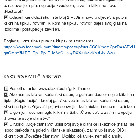
označavanjem praznog polja kvačicom, a zatim klikni na tipku
„Nastavak“
6️⃣ Odaberi kandidacijsku listu broj 2 – „Dinamovo proljeće“, a potom
klikni na tipku „Potvrdi“. Klikom na tipku „Potvrdi“ daješ svoj glas na
izborima i postupak je završen.
Pogledaj i vizualne upute na klupskim stranicama:
https://www.facebook.com/dinamo/posts/pfbid0SCSKmemCpzD49AFVH
g3QmnYfNiRELRjyLPpJTHaAdQU75yRXXruKe7Ko8LJxjWc3l
----
KAKO POVEZATI ČLANSTVO?
1️⃣ Posjeti stranicu www.ulaznice.hr/gnk-dinamo
2️⃣ Ako nemaš kreiran korisnički račun, u gornjem desnom uglu klikni na
tipku „Registracija“ i kreiraj ga. Ako već imaš kreiran korisnički račun,
klikni na tipku „Prijava“ i prijavi se svojim korisničkim imenom i lozinkom
3️⃣ U gornjem desnom uglu klikni na tipku „Članstvo“, a zatim na opciju
„Povežite svoje članstvo“
4️⃣ U rubrici „Moje članstvo“ upiši broj svoje članske iskaznice (nalazi se
ispod barkoda na poleđini članske iskaznice), zatim upiši svoj OIB i
klikni tipku „Povežite članstvo“. Ukoliko još uvijek nemaš člansku