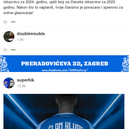
iskaznicu za 2024. godinu, upiši broj sa članske iskaznice za 2023.
godinu. Nakon što to napraviš, tvoje članstvo je povezano i spremno za
online glasovanje!
2y
Options
doubletrouble
1.9k
2y
Options
superhik
12.9k