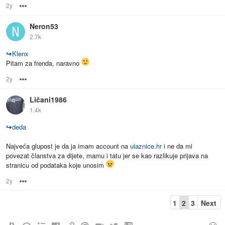
2y
Options
Neron53
2.7k
↪
Klenx
Pitam za frenda, naravno
2y
Options
Ličani1986
1.4k
↪
deda
Najveća glupost je da ja imam account na
ulaznice.hr
i ne da mi
povezat članstva za dijete, mamu i tatu jer se kao razlikuje prijava na
stranicu od podataka koje unosim
2y
Options
1
2
3
Next