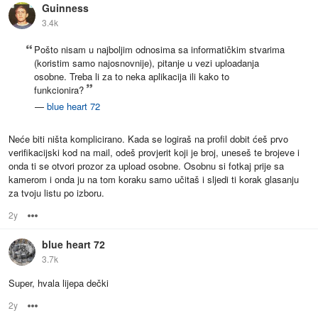
Guinness
3.4k
Pošto nisam u najboljim odnosima sa informatičkim stvarima
(koristim samo najosnovnije), pitanje u vezi uploadanja
osobne. Treba li za to neka aplikacija ili kako to
funkcionira?
—
blue heart 72
Neće biti ništa komplicirano. Kada se logiraš na profil dobit ćeš prvo
verifikacijski kod na mail, odeš provjerit koji je broj, uneseš te brojeve i
onda ti se otvori prozor za upload osobne. Osobnu si fotkaj prije sa
kamerom i onda ju na tom koraku samo učitaš i sljedi ti korak glasanju
za tvoju listu po izboru.
2y
Options
blue heart 72
3.7k
Super, hvala lijepa dečki
2y
Options