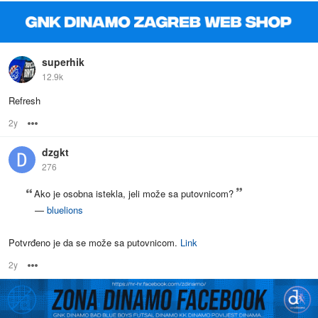
superhik
12.9k
Refresh
2y
Options
dzgkt
276
Ako je osobna istekla, jeli može sa putovnicom?
—
bluelions
Potvrđeno je da se može sa putovnicom.
Link
2y
Options