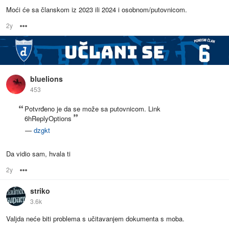
Moći će sa članskom iz 2023 ili 2024 i osobnom/putovnicom.
2y
Options
bluelions
453
Potvrđeno je da se može sa putovnicom. Link
6hReplyOptions
—
dzgkt
Da vidio sam, hvala ti
2y
Options
striko
3.6k
Valjda neće biti problema s učitavanjem dokumenta s moba.