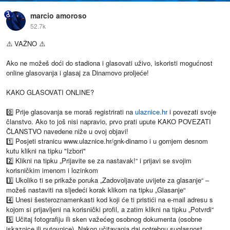
marcio amoroso
52.7k
⚠️ VAŽNO ⚠️
Ako ne možeš doći do stadiona i glasovati uživo, iskoristi mogućnost
online glasovanja i glasaj za Dinamovo proljeće! ️
KAKO GLASOVATI ONLINE?
0️⃣ Prije glasovanja se moraš registrirati na
ulaznice.hr
i povezati svoje
članstvo. Ako to još nisi napravio, prvo prati upute KAKO POVEZATI
ČLANSTVO navedene niže u ovoj objavi!
1️⃣ Posjeti stranicu www.ulaznice.hr/gnk-dinamo i u gornjem desnom
kutu klikni na tipku "Izbori"
2️⃣ Klikni na tipku „Prijavite se za nastavak!“ i prijavi se svojim
korisničkim imenom i lozinkom
3️⃣ Ukoliko ti se prikaže poruka „Zadovoljavate uvijete za glasanje“ –
možeš nastaviti na sljedeći korak klikom na tipku „Glasanje“
4️⃣ Unesi šesteroznamenkasti kod koji će ti pristići na e-mail adresu s
kojom si prijavljeni na korisnički profil, a zatim klikni na tipku „Potvrdi“
5️⃣ Učitaj fotografiju ili sken važećeg osobnog dokumenta (osobne
iskaznice ili putovnice). Nakon učitavanja daj potrebnu suglasnost