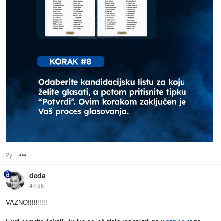
2y
Options
deda
47.3k
VAŽNO!!!!!!!!!!
Ljudi nemojte čekati ukoliko se još niste registrirali na
ulaznice.hr
za