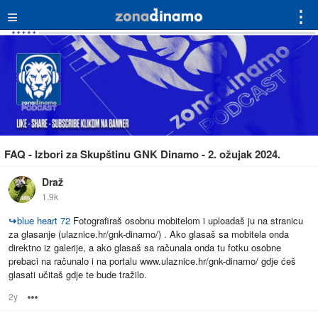
≡
⋮
FAQ - Izbori za Skupštinu GNK Dinamo - 2. ožujak 2024.
Draž
1.9k
↪
blue heart 72
Fotografiraš osobnu mobitelom i uploadaš ju na stranicu
za glasanje (ulaznice.hr/gnk-dinamo/) . Ako glasaš sa mobitela onda
direktno iz galerije, a ako glasaš sa računala onda tu fotku osobne
prebaci na računalo i na portalu www.ulaznice.hr/gnk-dinamo/ gdje ćeš
glasati učitaš gdje te bude tražilo.
2y
Options