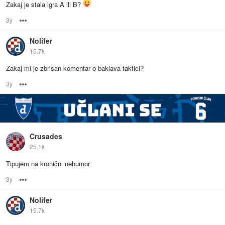
Zakaj je stala igra A ili B?
3y
Options
Nolifer
15.7k
Zakaj mi je zbrisan komentar o baklava taktici?
3y
Options
Crusades
25.1k
Tipujem na kronični nehumor
3y
Options
Nolifer
15.7k