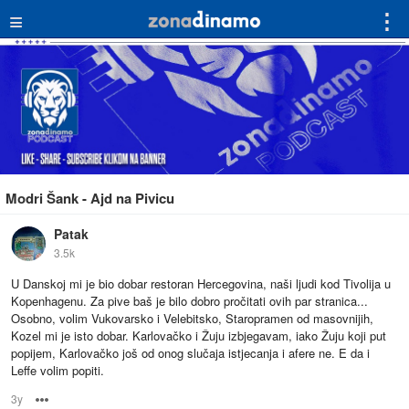
≡
⋮
Modri Šank - Ajd na Pivicu
Patak
3.5k
U Danskoj mi je bio dobar restoran Hercegovina, naši ljudi kod Tivolija u
Kopenhagenu. Za pive baš je bilo dobro pročitati ovih par stranica...
Osobno, volim Vukovarsko i Velebitsko, Staropramen od masovnijih,
Kozel mi je isto dobar. Karlovačko i Žuju izbjegavam, iako Žuju koji put
popijem, Karlovačko još od onog slučaja istjecanja i afere ne. E da i
Leffe volim popiti.
3y
Options