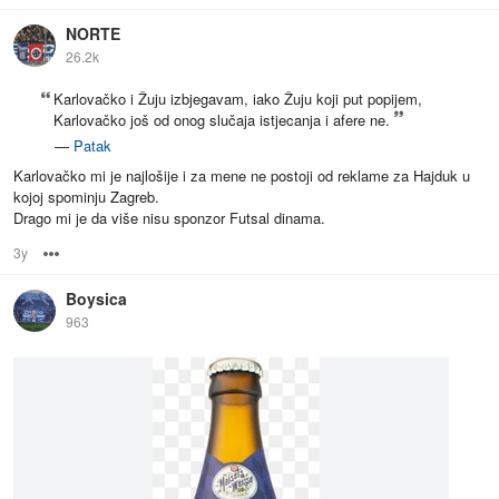
NORTE
26.2k
Karlovačko i Žuju izbjegavam, iako Žuju koji put popijem,
Karlovačko još od onog slučaja istjecanja i afere ne.
—
Patak
Karlovačko mi je najlošije i za mene ne postoji od reklame za Hajduk u
kojoj spominju Zagreb.
Drago mi je da više nisu sponzor Futsal dinama.
3y
Options
Boysica
963