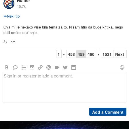
Nolifer
15.7k
↪
Neki tip
Ova mi je nekako više bila tema za to. Nisam htio da bude kritika, nego
chill smireno pitanje.
3y
Options
1
458
459
460
1521
Next
▼
▼
Add a Comment