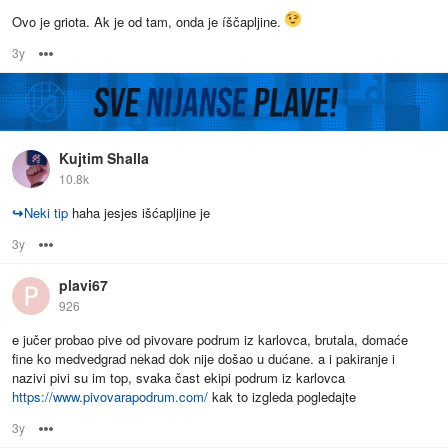
Ovo je griota. Ak je od tam, onda je íščapljine.
3y
Options
Kujtim Shalla
10.8k
↪
Neki tip
haha jesjes išćapljine je
3y
Options
plavi67
926
e jučer probao pive od pivovare podrum iz karlovca, brutala, domaće
fine ko medvedgrad nekad dok nije došao u dućane. a i pakiranje i
nazivi pivi su im top, svaka čast ekipi podrum iz karlovca
https://www.pivovarapodrum.com/
kak to izgleda pogledajte
3y
Options