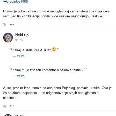
↪
Crusades1986
Humor je dobar, ali se vrtimo u nedogled kaj se transfera tiče i zasićen
sam već tih kombinacija i onda bude sasvim nešto drugo i realnije.
3y
Options
Neki tip
21.4k
Zakaj je stala igra A ili B?
—
xFire
Zakaj mi je zbrisan komentar o baklava taktici?
—
xFire
Aj se, prosim lepo, namiri na onoj temi Prijedlog, pohvala, kritika. Ovo je
za opuštenu zajebanciju, ne odgonetavanje tvojih nesuglasica s
okolinom.
3y
Options