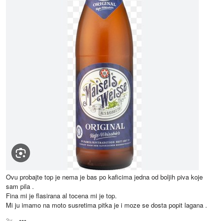
Ovu probajte top je nema je bas po kaficima jedna od boljih piva koje
sam pila .
Fina mi je flasirana al tocena mi je top.
Mi ju imamo na moto susretima pitka je i moze se dosta popit lagana .
3y
Options