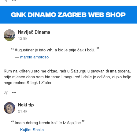
Navijač Dinama
12.8k
Augustiner je isto vrh, a bio je prije čak i bolji.
—
marcio amoroso
Kum na krštenju sto me držao, radi u Salzurgu u pivovari di ima tocena,
prije mjesec dana sam bio tamo i mogu reć i dalje je odlično, duplo bolje
nego recimo Stiegk i Zipfer
3y
Options
Neki tip
21.4k
Imam dobrog frenda koji je iz čapljine
—
Kujtim Shalla