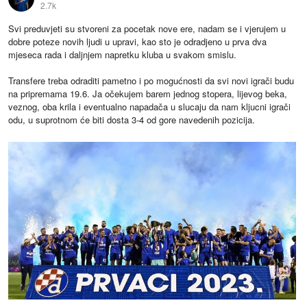
2.7k
Svi preduvjeti su stvoreni za pocetak nove ere, nadam se i vjerujem u
dobre poteze novih ljudi u upravi, kao sto je odradjeno u prva dva
mjeseca rada i daljnjem napretku kluba u svakom smislu.
Transfere treba odraditi pametno i po mogućnosti da svi novi igrači budu
na pripremama 19.6. Ja očekujem barem jednog stopera, lijevog beka,
veznog, oba krila i eventualno napadača u slucaju da nam kljucni igrači
odu, u suprotnom će biti dosta 3-4 od gore navedenih pozicija.