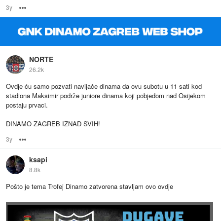
3y
Options
NORTE
26.2k
Ovdje ću samo pozvati navijače dinama da ovu subotu u 11 sati kod
stadiona Maksimir podrže juniore dinama koji pobjedom nad Osijekom
postaju prvaci.
DINAMO ZAGREB IZNAD SVIH!
3y
Options
ksapi
8.8k
Pošto je tema Trofej Dinamo zatvorena stavljam ovo ovdje