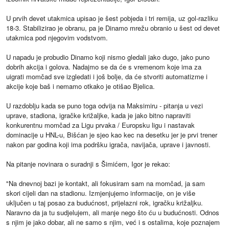
U prvih devet utakmica upisao je šest pobjeda i tri remija, uz gol-razliku
18-3. Stabilizirao je obranu, pa je Dinamo mrežu obranio u šest od devet
utakmica pod njegovim vodstvom.
U napadu je probudio Dinamo koji nismo gledali jako dugo, jako puno
dobrih akcija i golova. Nadajmo se da će s vremenom koje ima za
uigrati momčad sve izgledati i još bolje, da će stvoriti automatizme i
akcije koje baš i nemamo otkako je otišao Bjelica.
U razdoblju kada se puno toga odvija na Maksimiru - pitanja u vezi
uprave, stadiona, igračke križaljke, kada je jako bitno napraviti
konkurentnu momčad za Ligu prvaka / Europsku ligu i nastavak
dominacije u HNL-u, Bišćan je sjeo kao kec na desetku jer je prvi trener
nakon par godina koji ima podršku igrača, navijača, uprave i javnosti.
Na pitanje novinara o suradnji s Šimićem, Igor je rekao:
"Na dnevnoj bazi je kontakt, ali fokusiram sam na momčad, ja sam
skori cijeli dan na stadionu. Izmjenjujemo informacije, on je više
uključen u taj posao za budućnost, prijelazni rok, igračku križaljku.
Naravno da ja tu sudjelujem, ali manje nego što ću u budućnosti. Odnos
s njim je jako dobar, ali ne samo s njim, već i s ostalima, koje poznajem