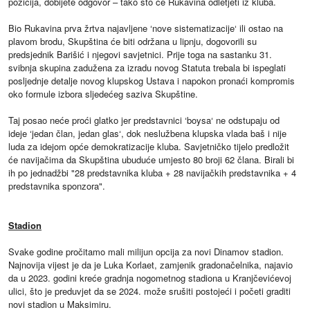
pozicija, dobijete odgovor – tako što će Rukavina odletjeti iz kluba.
Bio Rukavina prva žrtva najavljene ‘nove sistematizacije‘ ili ostao na
plavom brodu, Skupština će biti održana u lipnju, dogovorili su
predsjednik Barišić i njegovi savjetnici. Prije toga na sastanku 31.
svibnja skupina zadužena za izradu novog Statuta trebala bi ispeglati
posljednje detalje novog klupskog Ustava i napokon pronaći kompromis
oko formule izbora sljedećeg saziva Skupštine.
Taj posao neće proći glatko jer predstavnici ‘boysa‘ ne odstupaju od
ideje ‘jedan član, jedan glas‘, dok neslužbena klupska vlada baš i nije
luda za idejom opće demokratizacije kluba. Savjetničko tijelo predložit
će navijačima da Skupština ubuduće umjesto 80 broji 62 člana. Birali bi
ih po jednadžbi "28 predstavnika kluba + 28 navijačkih predstavnika + 4
predstavnika sponzora".
Stadion
Svake godine pročitamo mali milijun opcija za novi Dinamov stadion.
Najnovija vijest je da je Luka Korlaet, zamjenik gradonačelnika, najavio
da u 2023. godini kreće gradnja nogometnog stadiona u Kranjčevićevoj
ulici, što je preduvjet da se 2024. može srušiti postojeći i početi graditi
novi stadion u Maksimiru.