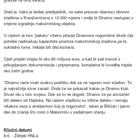
Grad je, kako je dodao predsjednik, na sebe preuzeo obavezu obnove
stadiona u Kranjčevićevoj s 12.000 mjesta i ondje bi Dinamo nastupao u
vrijeme izgradnje maksimirskog objekta.
U cijelom je tom “paketu” vitalno pitanje Dinamove nogometne škole čije
potrebe nadmašuju kapacitete prostora maksimirskog stadiona pa bi,
sukladno tome, trebala biti disclocirana.
Cijeli projekt stajao bi oko 80 milijuna eura, a kad bi sad krenuli s
prikupljanjem dokumentacije i pripremama, kompletna bi izvedba trajala
oko četiri godine.
"Dinamo neće imati ovakvu podršku dok se ne napravi novi stadion. To
je najvažnija stvar zasad. Onda će se pokazati kakav je Dinamo klub.
Stvari idu u tom smjeru. Dok se to ne dogodi, Dinamo će po atmosferi
biti daleko od Hajduka. Na našem stadionu su tribine daleko i nemaju
nikakve veze s ambijentom koji je nogometni", rekao je Bišćan i jasno
dao do znanja što misli o Maksimiru u sadašnjem stanju.
Ključni datumi
8.6. - Ždrijeb HNL-a