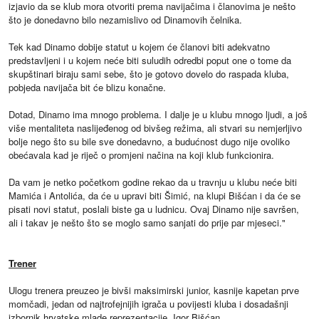
izjavio da se klub mora otvoriti prema navijačima i članovima je nešto
što je donedavno bilo nezamislivo od Dinamovih čelnika.
Tek kad Dinamo dobije statut u kojem će članovi biti adekvatno
predstavljeni i u kojem neće biti suludih odredbi poput one o tome da
skupštinari biraju sami sebe, što je gotovo dovelo do raspada kluba,
pobjeda navijača bit će blizu konačne.
Dotad, Dinamo ima mnogo problema. I dalje je u klubu mnogo ljudi, a još
više mentaliteta naslijeđenog od bivšeg režima, ali stvari su nemjerljivo
bolje nego što su bile sve donedavno, a budućnost dugo nije ovoliko
obećavala kad je riječ o promjeni načina na koji klub funkcionira.
Da vam je netko početkom godine rekao da u travnju u klubu neće biti
Mamića i Antolića, da će u upravi biti Šimić, na klupi Bišćan i da će se
pisati novi statut, poslali biste ga u ludnicu. Ovaj Dinamo nije savršen,
ali i takav je nešto što se moglo samo sanjati do prije par mjeseci."
Trener
Ulogu trenera preuzeo je bivši maksimirski junior, kasnije kapetan prve
momčadi, jedan od najtrofejnijih igrača u povijesti kluba i dosadašnji
izbornik hrvatske mlade reprezentacije, Igor Bišćan.