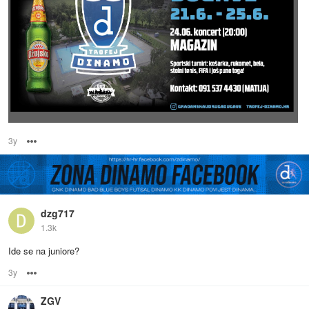
3y
Options
dzg717
1.3k
Ide se na juniore?
3y
Options
ZGV