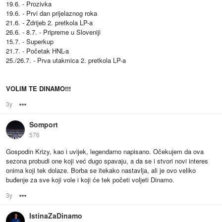
19.6. - Prozivka
19.6. - Prvi dan prijelaznog roka
21.6. - Ždrijeb 2. pretkola LP-a
26.6. - 8.7. - Pripreme u Sloveniji
15.7. - Superkup
21.7. - Početak HNL-a
25./26.7. - Prva utakmica 2. pretkola LP-a
VOLIM TE DINAMO!!!
3y
Options
Somport
576
Gospodin Krizy, kao i uvijek, legendarno napisano. Očekujem da ova
sezona probudi one koji već dugo spavaju, a da se i stvori novi interes
onima koji tek dolaze. Borba se itekako nastavlja, ali je ovo veliko
buđenje za sve koji vole i koji će tek početi voljeti Dinamo.
3y
Options
IstinaZaDinamo