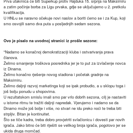
Prva utakmica će biti Superkup protiv Hajduka 15. srpnja na Maksimiru
a zatim počinje borba za Ligu prvaka, gdje se uključujemo u 2. pretkolu
kvalifikacija.
U HNL-u se naravno očekuje novi naslov a boriti ćemo se i za Kup, koji
smo osvojili samo dva puta u posljednjih sedam sezona.
Ovo je pisalo na uvodnoj stranici iz prošle sezone:
"Nadamo se konačnoj demokratizaciji kluba i ostvarivanja prava
članova.
Želimo smanjenje troškova posrednika jer je to put za izvlačenje novca
iz Dinama.
Želimo konačno rješenje novog stadiona i početak gradnje na
Maksimiru.
Želimo daljnji razvoj marketinga koji se ipak probudio, a u sklopu toga i
još bolju ponudu u shopovima.
U rezultatskom smislu imali smo par vrlo dobrih sezona, cilj je nastaviti
u istome ritmu te tražiti daljnji napredak. Vjerujemo i nadamo se da
Dinamo može još bolje i više, no stvari ne idu preko noći te treba biti
strpljiv. Bitan je kontinuitet.
Što se tiče kadra, treba dobro provjetriti svlačionicu i dovesti par novih
igrača. Jako bitno će biti riješiti se velikog broja igrača, pogotovo jer se
ukida druga momčad.