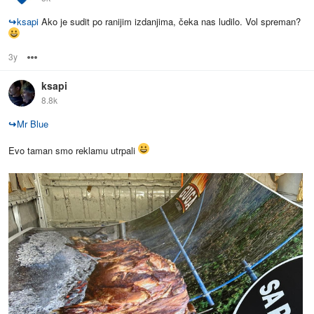
↪
ksapi
Ako je sudit po ranijim izdanjima, čeka nas ludilo. Vol spreman?
3y
Options
ksapi
8.8k
↪
Mr Blue
Evo taman smo reklamu utrpali