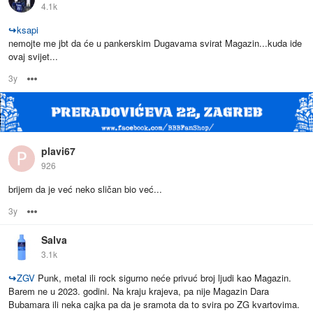
4.1k
↪
ksapi
nemojte me jbt da će u pankerskim Dugavama svirat Magazin...kuda ide
ovaj svijet...
3y
Options
plavi67
926
brijem da je već neko sličan bio već...
3y
Options
Salva
3.1k
↪
ZGV
Punk, metal ili rock sigurno neće privuć broj ljudi kao Magazin.
Barem ne u 2023. godini. Na kraju krajeva, pa nije Magazin Dara
Bubamara ili neka cajka pa da je sramota da to svira po ZG kvartovima.