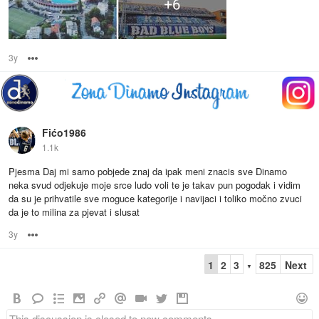
3y
Options
Fićo1986
1.1k
Pjesma Daj mi samo pobjede znaj da ipak meni znacis sve Dinamo
neka svud odjekuje moje srce ludo voli te je takav pun pogodak i vidim
da su je prihvatile sve moguce kategorije i navijaci i toliko močno zvuci
da je to milina za pjevat i slusat
3y
Options
1
2
3
825
Next
▼