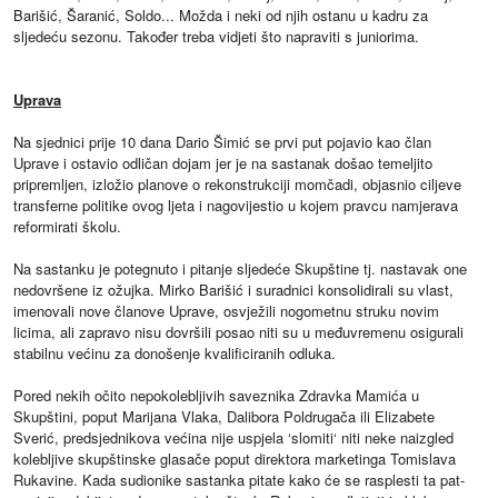
Barišić, Šaranić, Soldo... Možda i neki od njih ostanu u kadru za
sljedeću sezonu. Također treba vidjeti što napraviti s juniorima.
Uprava
Na sjednici prije 10 dana Dario Šimić se prvi put pojavio kao član
Uprave i ostavio odličan dojam jer je na sastanak došao temeljito
pripremljen, izložio planove o rekonstrukciji momčadi, objasnio ciljeve
transferne politike ovog ljeta i nagovijestio u kojem pravcu namjerava
reformirati školu.
Na sastanku je potegnuto i pitanje sljedeće Skupštine tj. nastavak one
nedovršene iz ožujka. Mirko Barišić i suradnici konsolidirali su vlast,
imenovali nove članove Uprave, osvježili nogometnu struku novim
licima, ali zapravo nisu dovršili posao niti su u međuvremenu osigurali
stabilnu većinu za donošenje kvalificiranih odluka.
Pored nekih očito nepokolebljivih saveznika Zdravka Mamića u
Skupštini, poput Marijana Vlaka, Dalibora Poldrugača ili Elizabete
Sverić, predsjednikova većina nije uspjela ‘slomiti‘ niti neke naizgled
kolebljive skupštinske glasače poput direktora marketinga Tomislava
Rukavine. Kada sudionike sastanka pitate kako će se rasplesti ta pat-