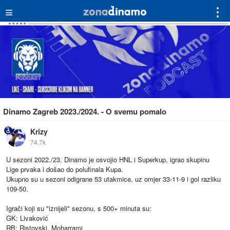
≡
⋮
Dinamo Zagreb 2023./2024. - O svemu pomalo
Krizy
74.7k
U sezoni 2022./23. Dinamo je osvojio HNL i Superkup, igrao skupinu
Lige prvaka i došao do polufinala Kupa.
Ukupno su u sezoni odigrane 53 utakmice, uz omjer 33-11-9 i gol razliku
109-50.
Igrači koji su "iznijeli" sezonu, s 500+ minuta su:
GK: Livaković
RB: Ristovski, Moharrami