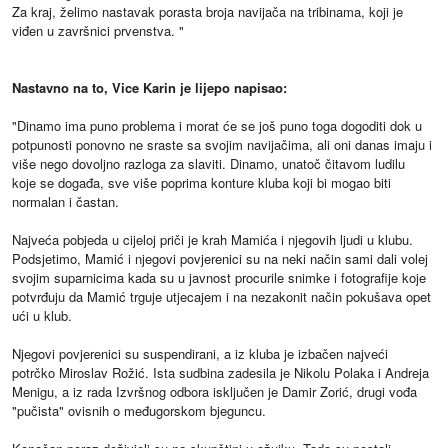
Za kraj, želimo nastavak porasta broja navijača na tribinama, koji je
viđen u završnici prvenstva. "
Nastavno na to, Vice Karin je lijepo napisao:
"Dinamo ima puno problema i morat će se još puno toga dogoditi dok u
potpunosti ponovno ne sraste sa svojim navijačima, ali oni danas imaju i
više nego dovoljno razloga za slaviti. Dinamo, unatoč čitavom ludilu
koje se događa, sve više poprima konture kluba koji bi mogao biti
normalan i častan.
Najveća pobjeda u cijeloj priči je krah Mamića i njegovih ljudi u klubu.
Podsjetimo, Mamić i njegovi povjerenici su na neki način sami dali volej
svojim suparnicima kada su u javnost procurile snimke i fotografije koje
potvrđuju da Mamić trguje utjecajem i na nezakonit način pokušava opet
ući u klub.
Njegovi povjerenici su suspendirani, a iz kluba je izbačen najveći
potrčko Miroslav Rožić. Ista sudbina zadesila je Nikolu Polaka i Andreja
Menigu, a iz rada Izvršnog odbora isključen je Damir Zorić, drugi vođa
"pučista" ovisnih o međugorskom bjeguncu.