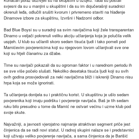
Konačan poraz doživjeli su na skupštini u ožujku. Tada su postali
svjesni da su u manjini u skupštini i da su im dojučerašnji suradnici
okrenuli leđa, odlučili srušiti kvorum i privremeno staviti na hlađenje
Dinamove izbore za skupštinu, Izvršni i Nadzorni odbor.
Bad Blue Boysi su u suradnji sa svim navijačima koji žele transparentan
Dinamo u veljači pokrenuli veliku akciju učlanjenja koja je polučila velik
uspjeh. U klub su učlanili skoro sedam tisuća ljudi i tako pomeli pod
Mamićevim povjerenicima koji su njegovom lovom učlanjivali sve one
koji su htjeli članarinu za džabe.
Time su navijači pokazali da su ogroman faktor i u narednom periodu ih
se sve više počelo slušati. Nekoliko desetaka tisuća ljudi koji su svih
ovih godina prosvjedovali za neki navijačima bliži i iskreniji Dinamo nisu
hrpa koja se može ignorirati.
Ta učlanjenja donijela su i praktičnu korist. U skupštinu je ušlo sedam
povjerenika koji imaju podršku i povjerenje navijača. Baš je tih sedam
ruku bilo presudno u tome da Mamić ne ostvari većinu i uzme klub pod
svoje skute.
Najvažniji, a javnosti vjerojatno najmanje atraktivan segment priče jest
činjenica da se radi novi statut. U radnoj skupini nalaze se i predstavnici
koji uživaju veliko povjerenje navijača, a sama činjenica da je Barišić