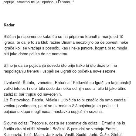
otprije, stvarno mi je ugodno u Dinamu."
Kadar
Bišćan je napomenuo kako će se na pripreme krenuti s manje od 10
igrača, te da je to za klub razine Dinama neozbiljno pa će povesti neke
igrače koji se vraćaju s posudbi, kao i neke juniore, kojima bi to mogla
biti jako dobra prilika da se nametnu.
Bitno je da se pojačanja dovedu što prije kako bi što duže bili na
raspolaganju treneru i uspjeli se uigrati do početka nove sezone.
Livaković, Šutalo, Ivanušec, Baturina i Petković su igrači za koje postoji
veliki interes i ne bi bilo čudo da netko od njih ode ali bilo bi jako bitno
zadržati bar trojicu od navedenih.
Uz Ristovskog, Perića, Mišića i Ljubičića to bi značilo da smo zadržali
većinu prvotimaca, pa bi se uz recimo 2-3 pojačanja za prvih 11 i
pojačanu klupu mogli nadati nastavku uspješnih sezona.
Sigurno odlazi Theophile, dosta se spominje da odlazi i Drmić a ne bi
čudilo ako bi otišli Menalo i Bočkaj. S posudbi se vraćaju Emreli,
Kulenović, Tolić, Marin, Janković, Vasilj, Sučić, Jurić, Ćuže, Štefulj,