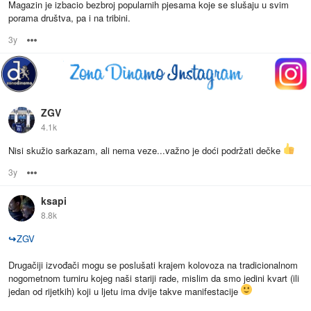
Magazin je izbacio bezbroj popularnih pjesama koje se slušaju u svim
porama društva, pa i na tribini.
3y
Options
ZGV
4.1k
Nisi skužio sarkazam, ali nema veze...važno je doći podržati dečke
3y
Options
ksapi
8.8k
↪
ZGV
Drugačiji izvođači mogu se poslušati krajem kolovoza na tradicionalnom
nogometnom turniru kojeg naši stariji rade, mislim da smo jedini kvart (ili
jedan od rijetkih) koji u ljetu ima dvije takve manifestacije