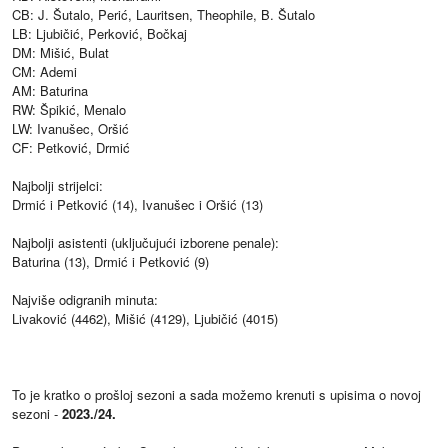
CB: J. Šutalo, Perić, Lauritsen, Theophile, B. Šutalo
LB: Ljubičić, Perković, Bočkaj
DM: Mišić, Bulat
CM: Ademi
AM: Baturina
RW: Špikić, Menalo
LW: Ivanušec, Oršić
CF: Petković, Drmić
Najbolji strijelci:
Drmić i Petković (14), Ivanušec i Oršić (13)
Najbolji asistenti (uključujući izborene penale):
Baturina (13), Drmić i Petković (9)
Najviše odigranih minuta:
Livaković (4462), Mišić (4129), Ljubičić (4015)
To je kratko o prošloj sezoni a sada možemo krenuti s upisima o novoj
sezoni -
2023./24.