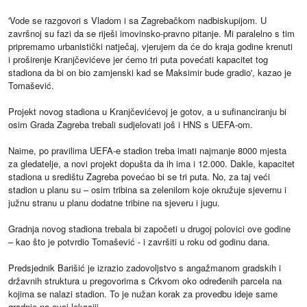
'Vode se razgovori s Vladom i sa Zagrebačkom nadbiskupijom. U
završnoj su fazi da se riješi imovinsko-pravno pitanje. Mi paralelno s tim
pripremamo urbanistički natječaj, vjerujem da će do kraja godine krenuti
i proširenje Kranjčevićeve jer ćemo tri puta povećati kapacitet tog
stadiona da bi on bio zamjenski kad se Maksimir bude gradio', kazao je
Tomašević.
Projekt novog stadiona u Kranjčevićevoj je gotov, a u sufinanciranju bi
osim Grada Zagreba trebali sudjelovati još i HNS s UEFA-om.
Naime, po pravilima UEFA-e stadion treba imati najmanje 8000 mjesta
za gledatelje, a novi projekt dopušta da ih ima i 12.000. Dakle, kapacitet
stadiona u središtu Zagreba povećao bi se tri puta. No, za taj veći
stadion u planu su – osim tribina sa zelenilom koje okružuje sjevernu i
južnu stranu u planu dodatne tribine na sjeveru i jugu.
Gradnja novog stadiona trebala bi započeti u drugoj polovici ove godine
– kao što je potvrdio Tomašević - i završiti u roku od godinu dana.
Predsjednik Barišić je izrazio zadovoljstvo s angažmanom gradskih i
državnih struktura u pregovorima s Crkvom oko određenih parcela na
kojima se nalazi stadion. To je nužan korak za provedbu ideje same
gradnje na ovoj lokaciji.