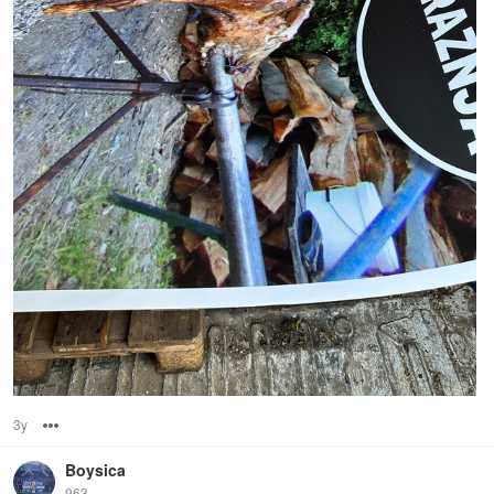
3y
Options
Boysica
963