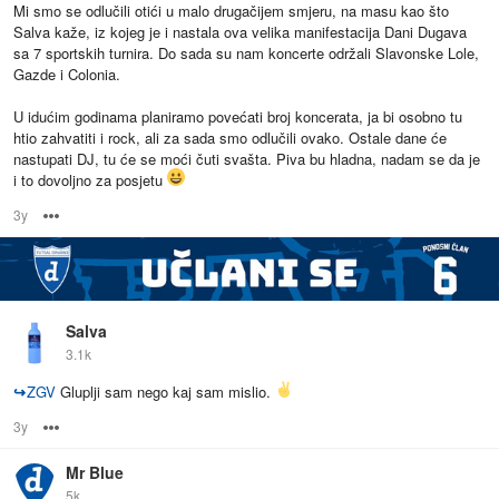
Mi smo se odlučili otići u malo drugačijem smjeru, na masu kao što
Salva kaže, iz kojeg je i nastala ova velika manifestacija Dani Dugava
sa 7 sportskih turnira. Do sada su nam koncerte održali Slavonske Lole,
Gazde i Colonia.
U idućim godinama planiramo povećati broj koncerata, ja bi osobno tu
htio zahvatiti i rock, ali za sada smo odlučili ovako. Ostale dane će
nastupati DJ, tu će se moći čuti svašta. Piva bu hladna, nadam se da je
i to dovoljno za posjetu
3y
Options
Salva
3.1k
↪
ZGV
Gluplji sam nego kaj sam mislio.
3y
Options
Mr Blue
5k