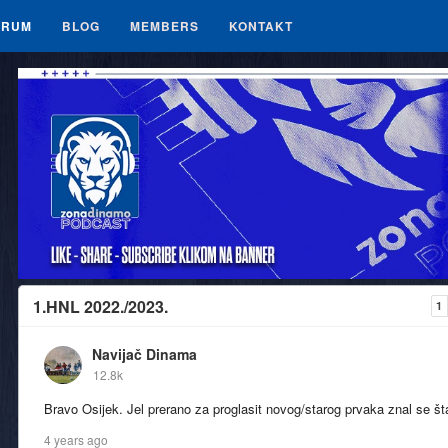
ORUM
BLOG
MEMBERS
KONTAKT
1.HNL 2022./2023.
1
Navijač Dinama
12.8k
Bravo Osijek. Jel prerano za proglasit novog/starog prvaka znal se št
4 years ago