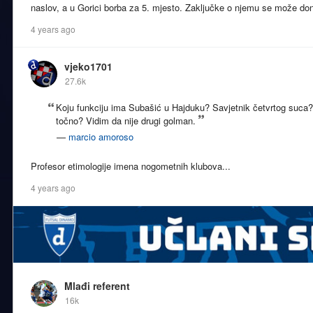
naslov, a u Gorici borba za 5. mjesto. Zaključke o njemu se može do
4 years ago
vjeko1701
27.6k
Koju funkciju ima Subašić u Hajduku? Savjetnik četvrtog suca
točno? Vidim da nije drugi golman.
—
marcio amoroso
Profesor etimologije imena nogometnih klubova...
4 years ago
Mlađi referent
16k