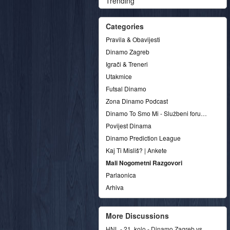
Trending
Categories
Pravila & Obavijesti
Dinamo Zagreb
Igrači & Treneri
Utakmice
Futsal Dinamo
Zona Dinamo Podcast
Dinamo To Smo Mi - Službeni forum udruge
Povijest Dinama
Dinamo Prediction League
Kaj Ti Misliš? | Ankete
Mali Nogometni Razgovori
Parlaonica
Arhiva
More Discussions
HNL - 21. kolo - Dinamo Zagreb vs.