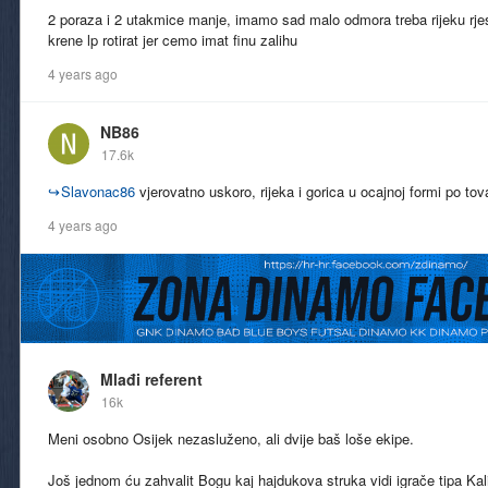
2 poraza i 2 utakmice manje, imamo sad malo odmora treba rijeku rje
krene lp rotirat jer cemo imat finu zalihu
4 years ago
NB86
17.6k
↪
Slavonac86
vjerovatno uskoro, rijeka i gorica u ocajnoj formi po tova
4 years ago
Mlađi referent
16k
Meni osobno Osijek nezasluženo, ali dvije baš loše ekipe.
Još jednom ću zahvalit Bogu kaj hajdukova struka vidi igrače tipa Kal