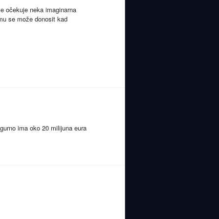
 se očekuje neka imaginarna
jemu se može donosit kad
igurno ima oko 20 milijuna eura