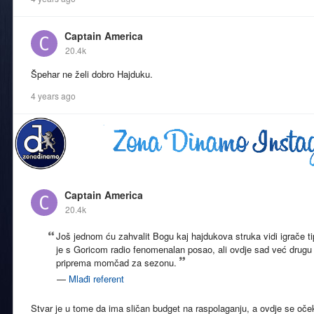
Captain America
20.4k
Špehar ne želi dobro Hajduku.
4 years ago
Captain America
20.4k
Još jednom ću zahvalit Bogu kaj hajdukova struka vidi igrače ti
je s Goricom radio fenomenalan posao, ali ovdje sad već drugu
priprema momčad za sezonu.
—
Mlađi referent
Stvar je u tome da ima sličan budget na raspolaganju, a ovdje se oč