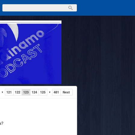
121
122
123
124
125
481
Next
▼
▼
a?