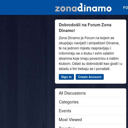
F
Dobrodošli na Forum Zona
Dinamo!
Zona Dinamo je Forum na kojem se
okupljaju navijači i simpatizeri Dinama,
te na jednom mjestu raspravljaju i
informiraju se o klubu i svim ostalim
stvarima koje imaju poveznicu s našim
klubom. Ostali su dobrodošli kao gosti i u
skladu s tim trebaju se i ponašati.
Sign In
Create Account
All Discussions
Categories
Events
Most Viewed