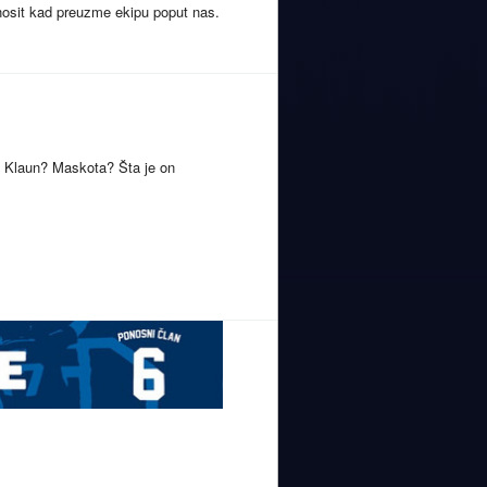
nosit kad preuzme ekipu poput nas.
? Klaun? Maskota? Šta je on