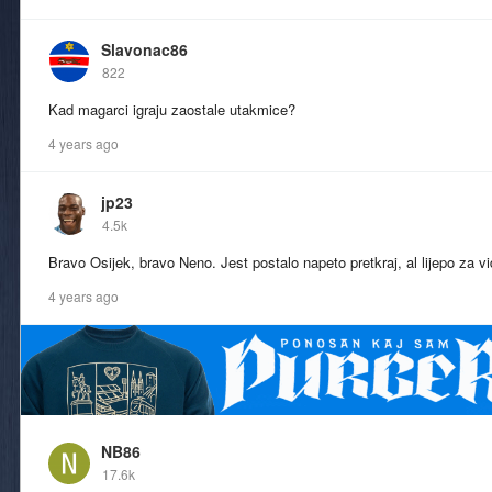
Slavonac86
822
Kad magarci igraju zaostale utakmice?
4 years ago
jp23
4.5k
Bravo Osijek, bravo Neno. Jest postalo napeto pretkraj, al lijepo za vid
4 years ago
NB86
17.6k