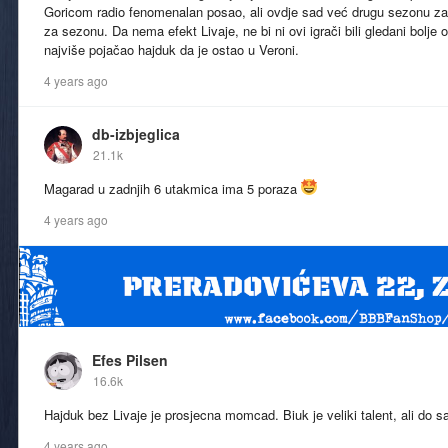
Goricom radio fenomenalan posao, ali ovdje sad već drugu sezonu z
za sezonu. Da nema efekt Livaje, ne bi ni ovi igrači bili gledani bolje o
najviše pojačao hajduk da je ostao u Veroni.
4 years ago
db-izbjeglica
21.1k
Magarad u zadnjih 6 utakmica ima 5 poraza
4 years ago
Efes Pilsen
16.6k
Hajduk bez Livaje je prosjecna momcad. Biuk je veliki talent, ali do 
4 years ago