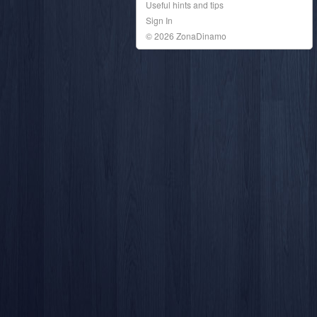
Useful hints and tips
Sign In
© 2026 ZonaDinamo