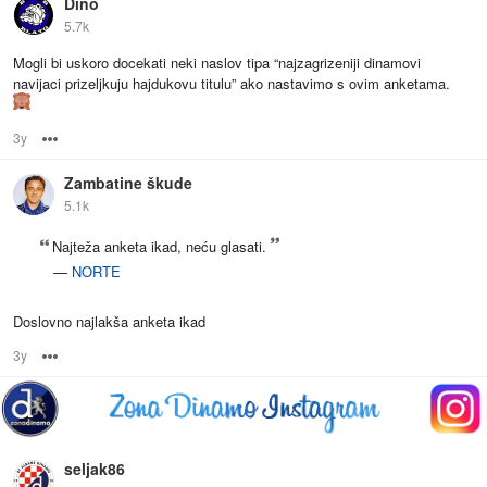
Dino
5.7k
Mogli bi uskoro docekati neki naslov tipa “najzagrizeniji dinamovi
navijaci prizeljkuju hajdukovu titulu” ako nastavimo s ovim anketama.
3y
Options
Zambatine škude
5.1k
Najteža anketa ikad, neću glasati.
—
NORTE
Doslovno najlakša anketa ikad
3y
Options
seljak86