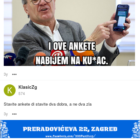
3y
Options
KlasicZg
574
Stavite ankete di stavite dva dobra, a ne dva zla
3y
Options