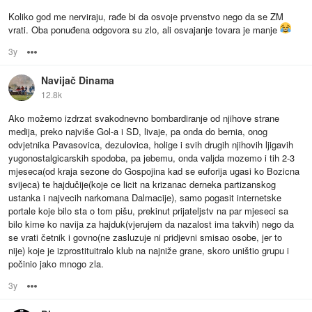
Koliko god me nerviraju, rađe bi da osvoje prvenstvo nego da se ZM
vrati. Oba ponuđena odgovora su zlo, ali osvajanje tovara je manje
3y
Options
Navijač Dinama
12.8k
Ako možemo izdrzat svakodnevno bombardiranje od njihove strane
medija, preko najviše Gol-a i SD, livaje, pa onda do bernia, onog
odvjetnika Pavasovica, dezulovica, holige i svih drugih njihovih ljigavih
yugonostalgicarskih spodoba, pa jebemu, onda valjda mozemo i tih 2-3
mjeseca(od kraja sezone do Gospojina kad se euforija ugasi ko Bozicna
svijeca) te hajdučije(koje ce licit na krizanac derneka partizanskog
ustanka i najvecih narkomana Dalmacije), samo pogasit internetske
portale koje bilo sta o tom pišu, prekinut prijateljstv na par mjeseci sa
bilo kime ko navija za hajduk(vjerujem da nazalost ima takvih) nego da
se vrati četnik i govno(ne zasluzuje ni pridjevni smisao osobe, jer to
nije) koje je izprostituitralo klub na najniže grane, skoro uništio grupu i
počinio jako mnogo zla.
3y
Options