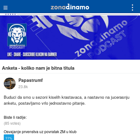
≡
⋮
Anketa - koliko nam je bitna titula
Papastrumf
23.8k
Buduci da smo u sezoni kiselih krastavaca, a nastavno na jucerasnju
anketu, postavljamo vrlo jednostavno pitanje.
Biste li radije:
(85 votes)
Osvajanje prvenstva uz povratak ZM u klub
11%