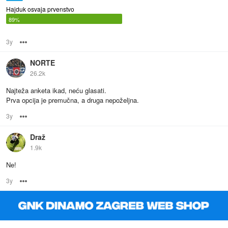
Hajduk osvaja prvenstvo
89%
3y
Options
NORTE
26.2k
Najteža anketa ikad, neću glasati.
Prva opcija je premučna, a druga nepoželjna.
3y
Options
Draž
1.9k
Ne!
3y
Options