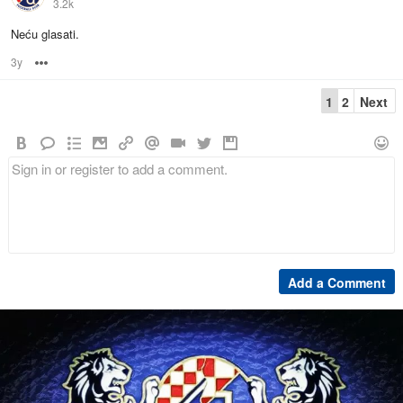
3.2k
Neću glasati.
3y
Options
1
2
Next
Add a Comment