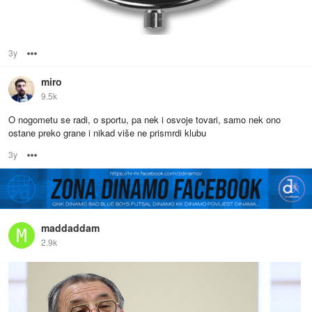
3y
Options
miro
9.5k
O nogometu se radi, o sportu, pa nek i osvoje tovari, samo nek ono
ostane preko grane i nikad više ne prismrdi klubu
3y
Options
maddaddam
2.9k