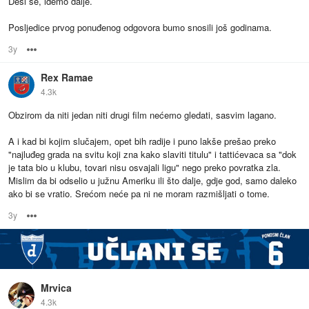
Desi se, idemo dalje.
Posljedice prvog ponuđenog odgovora bumo snosili još godinama.
3y
Options
Rex Ramae
4.3k
Obzirom da niti jedan niti drugi film nećemo gledati, sasvim lagano.
A i kad bi kojim slučajem, opet bih radije i puno lakše prešao preko
"najluđeg grada na svitu koji zna kako slaviti titulu" i tattićevaca sa "dok
je tata bio u klubu, tovari nisu osvajali ligu" nego preko povratka zla.
Mislim da bi odselio u južnu Ameriku ili što dalje, gdje god, samo daleko
ako bi se vratio. Srećom neće pa ni ne moram razmišljati o tome.
3y
Options
Mrvica
4.3k