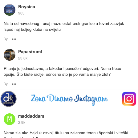
Boysica
963
Nista od navedenog , onaj moze ostat prek granice a tovari zauvjek
ispod naj boljeg kluba na svijetu
3y
Options
Papastrumf
23.8k
Pitanje je jednostavno, a također i ponuđeni odgovori. Nema treće
opcije. Što biste radije, odnosno što je po vama manje zlo!?
3y
Options
maddaddam
2.9k
Nema zla ako Hajduk osvoji titulu na zelenom terenu športski i viteški.