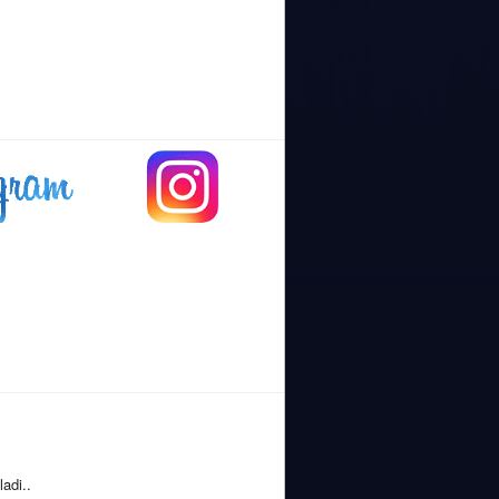
adi..