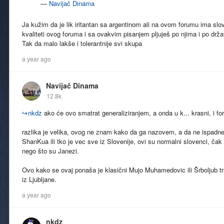
—
Navijač Dinama
Ja kužim da je lik iritantan sa argentinom ali na ovom forumu ima slov
kvaliteti ovog foruma i sa ovakvim pisanjem pljuješ po njima i po držav
Tak da malo lakše i tolerantnije svi skupa
a year ago
Navijač Dinama
12.8k
↪
nkdz
ako će ovo smatrat generaliziranjem, a onda u k... krasni, i foru
razlika je velika, ovog ne znam kako da ga nazovem, a da ne ispadn
ShanKua ili tko je vec sve iz Slovenije, ovi su normalni slovenci, čak
nego što su Janezi.
Ovo kako se ovaj ponaša je klasični Mujo Muhamedovic ili Šrboljub tr
iz Ljubljane.
a year ago
nkdz