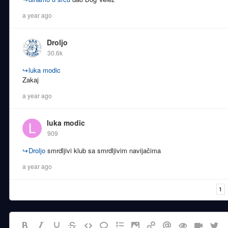
a year ago
Droljo
30.6k
↪
luka modic
Zakaj
a year ago
luka modic
909
↪
Droljo
smrdljivi klub sa smrdljivim navijačima
a year ago
1