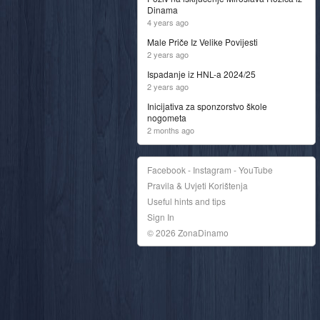
Dinama
4 years ago
Male Priče Iz Velike Povijesti
2 years ago
Ispadanje iz HNL-a 2024/25
2 years ago
Inicijativa za sponzorstvo škole
nogometa
2 months ago
Facebook - Instagram - YouTube
Pravila & Uvjeti Korištenja
Useful hints and tips
Sign In
© 2026 ZonaDinamo