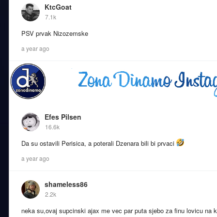
KtcGoat
7.1k
PSV prvak Nizozemske
a year ago
Efes Pilsen
16.6k
Da su ostavili Perisica, a poterali Dzenara bili bi prvaci
a year ago
shameless86
2.2k
neka su,ovaj supcinski ajax me vec par puta sjebo za finu lovicu na kl