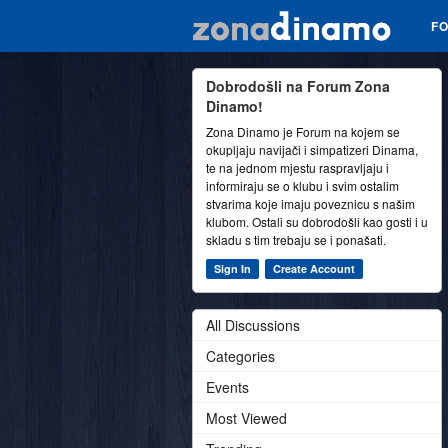
F
Dobrodošli na Forum Zona
Dinamo!
Zona Dinamo je Forum na kojem se
okupljaju navijači i simpatizeri Dinama,
te na jednom mjestu raspravljaju i
informiraju se o klubu i svim ostalim
stvarima koje imaju poveznicu s našim
klubom. Ostali su dobrodošli kao gosti i u
skladu s tim trebaju se i ponašati.
Sign In
Create Account
All Discussions
Categories
Events
Most Viewed