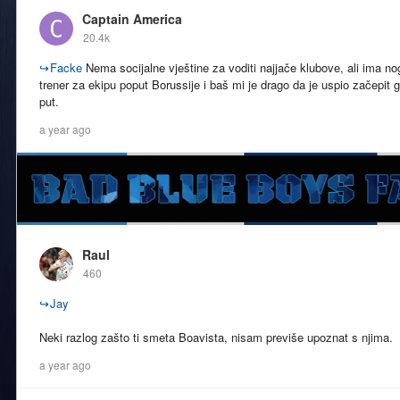
Captain America
20.4k
↪
Facke
Nema socijalne vještine za voditi najjače klubove, ali ima 
trener za ekipu poput Borussije i baš mi je drago da je uspio začepit g
put.
a year ago
Raul
460
↪
Jay
Neki razlog zašto ti smeta Boavista, nisam previše upoznat s njima.
a year ago