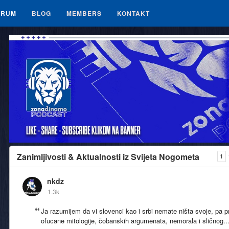
ORUM
BLOG
MEMBERS
KONTAKT
Zanimljivosti & Aktualnosti iz Svijeta Nogometa
1
nkdz
1.3k
Ja razumijem da vi slovenci kao i srbi nemate ništa svoje, pa pr
ofucane mitologije, čobanskih argumenata, nemorala i sličnog..