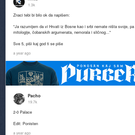
1.3k
Znaci tebi bi bilo ok da napišem:
"Ja razumijem da vi Hrvati iz Bosne kao i srbi nemate ništa svoje, pa 
mitologije, čobanskih argumenata, nemorala i sličnog..."
Sve 5, piši kaj god ti se piše
a year ago
Pacho
19.7k
2-0 Palace
Edit: Ponisten
a year ago