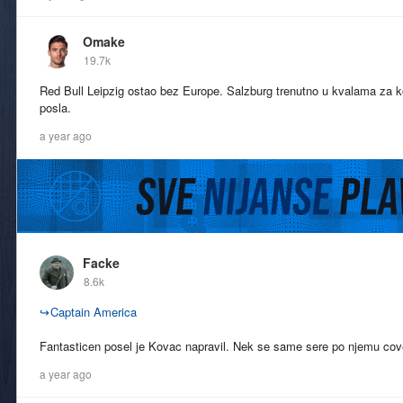
Omake
19.7k
Red Bull Leipzig ostao bez Europe. Salzburg trenutno u kvalama za 
posla.
a year ago
Facke
8.6k
↪
Captain America
Fantasticen posel je Kovac napravil. Nek se same sere po njemu covek
a year ago