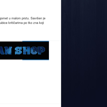
nogomet u malom prstu. Savršen je
ubice kritičarima po tko zna koji