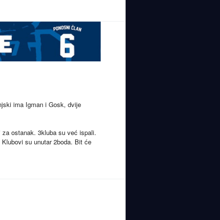
njski ima Igman i Gosk, dvije
i za ostanak. 3kluba su već ispali.
 Klubovi su unutar 2boda. Bit će