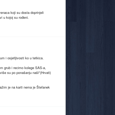
enaca koji su dosta doprinjeli
i u kojoj su rođeni.
m i osjetljivosti ko u tetkica.
em grub i recimo kolege SAS-a,
 više su po ponašanju naši"(Hrvati)
ažim je na karti nema je Štefanek