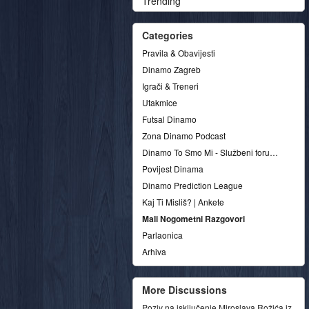
Trending
Categories
Pravila & Obavijesti
Dinamo Zagreb
Igrači & Treneri
Utakmice
Futsal Dinamo
Zona Dinamo Podcast
Dinamo To Smo Mi - Službeni forum udruge
Povijest Dinama
Dinamo Prediction League
Kaj Ti Misliš? | Ankete
Mali Nogometni Razgovori
Parlaonica
Arhiva
More Discussions
Poziv na isključenje Miroslava Rožića iz