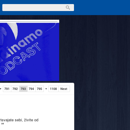
791
792
793
794
795
1108
Next
▼
▼
isvajate sebi, živite od
.