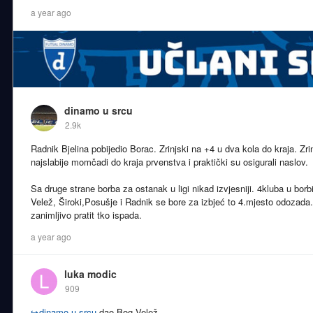
a year ago
dinamo u srcu
2.9k
Radnik Bjelina pobijedio Borac. Zrinjski na +4 u dva kola do kraja. Zri
najslabije momčadi do kraja prvenstva i praktički su osigurali naslov.
Sa druge strane borba za ostanak u ligi nikad izvjesniji. 4kluba u borb
Velež, Široki,Posušje i Radnik se bore za izbjeć to 4.mjesto odozada.
zanimljivo pratit tko ispada.
a year ago
luka modic
909
↪
dinamo u srcu
dao Bog Velež