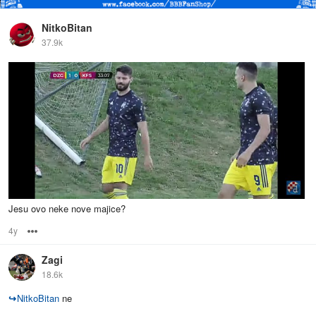
NitkoBitan
37.9k
Jesu ovo neke nove majice?
4y
Options
Zagi
18.6k
↪
NitkoBitan
ne