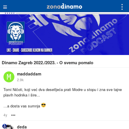
≡
⋮
Dinamo Zagreb 2022./2023. - O svemu pomalo
maddaddam
2.9k
Tomi Ničoti, koji već dva desetljeća prati Modre u stopu i zna sve tajne
plavih hodnika i šire...
…a dosta vas sumnja
4y
Options
deda