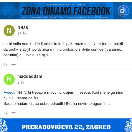
NB86
17.6k
Ja bi volio sad kad je ljubicic tu koji ipak moze malo vise terena pokrit
da protiv slabijih portivnika u hnl-u probamo s dvije osmice (ivanusec,
baturina) a ljubicic iza njih.
4y
Options
maddaddam
2.9k
↪
deda
HNTV bi trebao u mirovinu krajem mjeseca. Kod mene ga nisu
skinuli, nisam na A1.
Sad se nadam da će dobro odraditi HNL na novim programima.
4y
Options