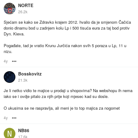
NORTE
26.2k
Sjećam se kako se Zdravko krajem 2012. hvalio da je smjenom Čačića
donio dinamu bod u zadnjem kolu Lp i 500 tisuća eura za taj bod protiv
Dyn. Kieva.
Pogađate, tad je vratio Krunu Jurčića nakon svih 5 poraza u Lp, 11 u
nizu.
4y
Options
Bosskovitz
21.3k
Je li netko vidio te majice u prodaji u shopovima? Na webshopu ih nema
iako se i ovdje pitalo za njih prije koji mjesec kad su dosle.
O ukusima se ne raspravlja, ali meni je to top majica za nogomet
4y
Options
NB86
17.6k