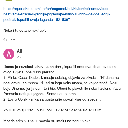
https://sportske.jutarnji.hr/sn/nogomet/hnl/klubovi/dinamo/video-
nestvarne-scene-s-groblja-pogledajte-kako-su-bbb-i-na-posljednji-
pocinak-ispratili-svoju-legendu-15215397
Neka i tu ostane neki upis
4y
Options
Ali
2.7k
Danas je nazalost takav tuzan dan , ispratili smo dva dinamovca sa
ovog svijeta, oba puno prerano.
1. Vinko Coce -Dado , izmedju ostalog objavio za zivota : "Ni dana ne
nosi crninu za mnom. Nikad tu boju volio nisam, to valjda znaš. Nosi
boje Dinama, jer ja sam to i bio. Obuci to plavetnilo neba i zelenu travu.
Procvalu trešnju i jagodu. Samo nemoj crno...."
2. Lovro Colak - slika sa posta prije govori vise od svega...
Volili su ovaj Grad i plavu boju, svjetlost vjecna svijetlila im...
Mozda admini znaju, mozda su imali i na zoni "nick"