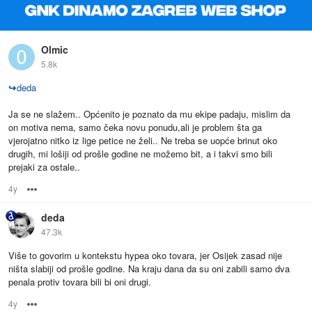
Olmic
5.8k
↪
deda
Ja se ne slažem.. Općenito je poznato da mu ekipe padaju, mislim da
on motiva nema, samo čeka novu ponudu,ali je problem šta ga
vjerojatno nitko iz lige petice ne želi.. Ne treba se uopće brinut oko
drugih, mi lošiji od prošle godine ne možemo bit, a i takvi smo bili
prejaki za ostale..
4y
Options
deda
47.3k
Više to govorim u kontekstu hypea oko tovara, jer Osijek zasad nije
ništa slabiji od prošle godine. Na kraju dana da su oni zabili samo dva
penala protiv tovara bili bi oni drugi.
4y
Options