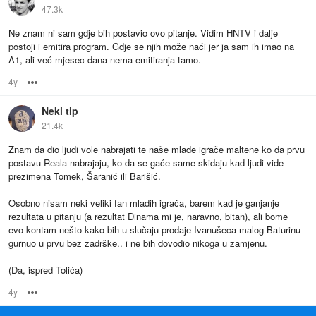
47.3k
Ne znam ni sam gdje bih postavio ovo pitanje. Vidim HNTV i dalje
postoji i emitira program. Gdje se njih može naći jer ja sam ih imao na
A1, ali već mjesec dana nema emitiranja tamo.
4y
Options
Neki tip
21.4k
Znam da dio ljudi vole nabrajati te naše mlade igrače maltene ko da prvu
postavu Reala nabrajaju, ko da se gaće same skidaju kad ljudi vide
prezimena Tomek, Šaranić ili Barišić.
Osobno nisam neki veliki fan mladih igrača, barem kad je ganjanje
rezultata u pitanju (a rezultat Dinama mi je, naravno, bitan), ali bome
evo kontam nešto kako bih u slučaju prodaje Ivanušeca malog Baturinu
gurnuo u prvu bez zadrške.. i ne bih dovodio nikoga u zamjenu.
(Da, ispred Tolića)
4y
Options