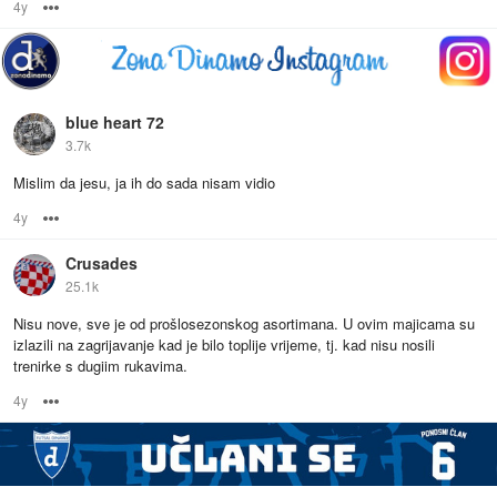
4y
Options
blue heart 72
3.7k
Mislim da jesu, ja ih do sada nisam vidio
4y
Options
Crusades
25.1k
Nisu nove, sve je od prošlosezonskog asortimana. U ovim majicama su
izlazili na zagrijavanje kad je bilo toplije vrijeme, tj. kad nisu nosili
trenirke s dugiim rukavima.
4y
Options