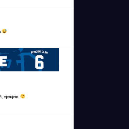
ro
eš, vjerujem.