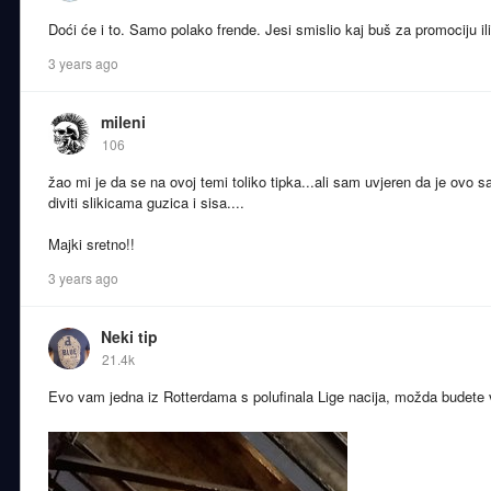
Doći će i to. Samo polako frende. Jesi smislio kaj buš za promociju il
3 years ago
mileni
106
žao mi je da se na ovoj temi toliko tipka...ali sam uvjeren da je ovo
diviti slikicama guzica i sisa....
Majki sretno!!
3 years ago
Neki tip
21.4k
Evo vam jedna iz Rotterdama s polufinala Lige nacija, možda budete v