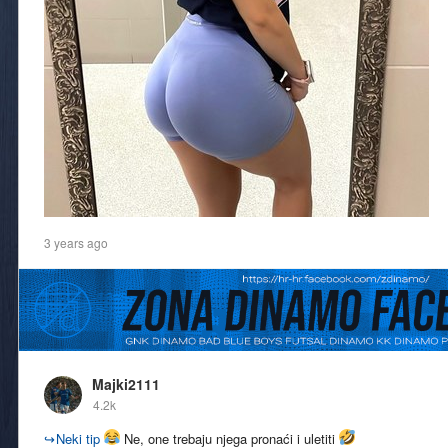
3 years ago
Majki2111
4.2k
↪
Neki tip
Ne, one trebaju njega pronaći i uletiti