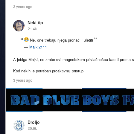
3 years ago
Neki tip
21.4k
Ne, one trebaju njega pronaći i uletiti
—
Majki2111
A jebiga Majki, ne zrače svi magnetskom privlačnošću kao ti prema s
Kod nekih je potreban proaktivniji pristup.
3 years ago
Droljo
30.6k