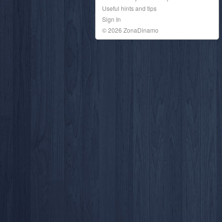
Useful hints and tips
Sign In
© 2026 ZonaDinamo