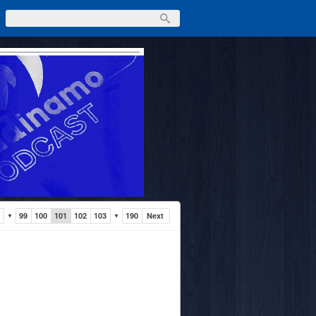
99
100
101
102
103
190
Next
▼
▼