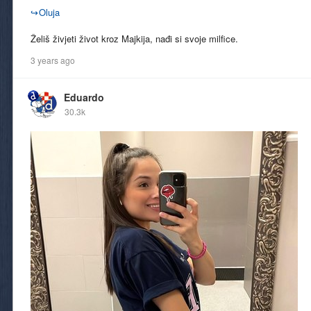
↪
Oluja
Želiš živjeti život kroz Majkija, nađi si svoje milfice.
3 years ago
Eduardo
30.3k