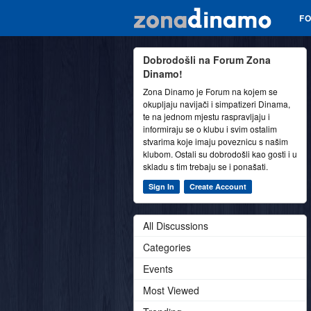
F
Dobrodošli na Forum Zona
Dinamo!
Zona Dinamo je Forum na kojem se
okupljaju navijači i simpatizeri Dinama,
te na jednom mjestu raspravljaju i
informiraju se o klubu i svim ostalim
stvarima koje imaju poveznicu s našim
klubom. Ostali su dobrodošli kao gosti i u
skladu s tim trebaju se i ponašati.
Sign In
Create Account
All Discussions
Categories
Events
Most Viewed