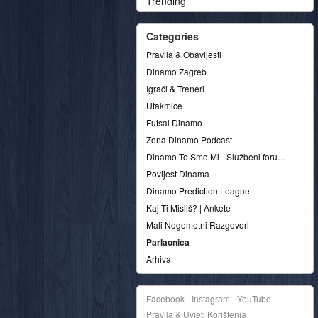
Trending
Categories
Pravila & Obavijesti
Dinamo Zagreb
Igrači & Treneri
Utakmice
Futsal Dinamo
Zona Dinamo Podcast
Dinamo To Smo Mi - Službeni forum udruge
Povijest Dinama
Dinamo Prediction League
Kaj Ti Misliš? | Ankete
Mali Nogometni Razgovori
Parlaonica
Arhiva
Facebook - Instagram - YouTube
Pravila & Uvjeti Korištenja