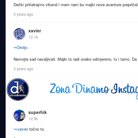
Dečki pričekajmo vikend i mam nam bu majki nove avanture prepričal.
3 years ago
xavier
12.1k
↪
Droljo
Nemojte sad navaljivati. Majki to radi onako odmjereno, tu i tamo. Da je
3 years ago
superhik
12.9k
↪
xavier
točno to.