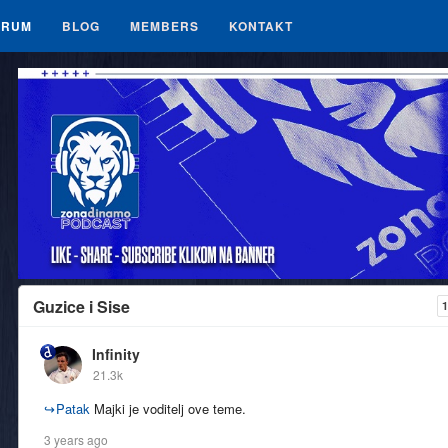
ORUM
BLOG
MEMBERS
KONTAKT
Guzice i Sise
1
Infinity
21.3k
↪
Patak
Majki je voditelj ove teme.
3 years ago