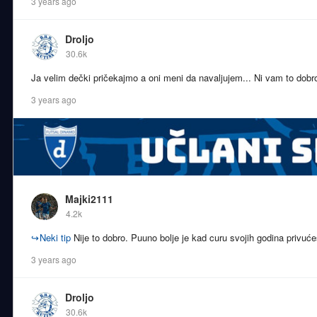
3 years ago
Droljo
30.6k
Ja velim dečki pričekajmo a oni meni da navaljujem... Ni vam to dob
3 years ago
Majki2111
4.2k
↪
Neki tip
Nije to dobro. Puuno bolje je kad curu svojih godina privuć
3 years ago
Droljo
30.6k