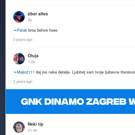
über alles
3k
↪
Patak
bros before hoes
3 years ago
Oluja
7.2k
↪
Majki2111
daj jos neke detalje. Ljubitelj sam tvoje ljubavne literatur
3 years ago
Neki tip
21.4k