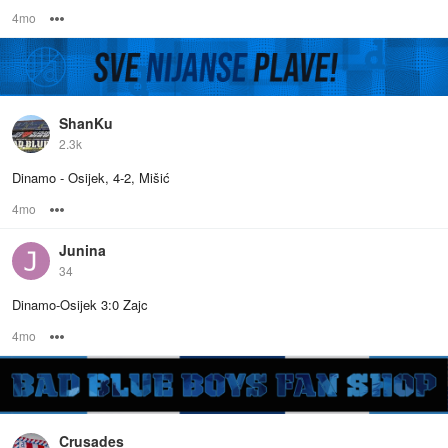
4mo
Options
ShanKu
2.3k
Dinamo - Osijek, 4-2, Mišić
4mo
Options
Junina
34
Dinamo-Osijek 3:0 Zajc
4mo
Options
Crusades