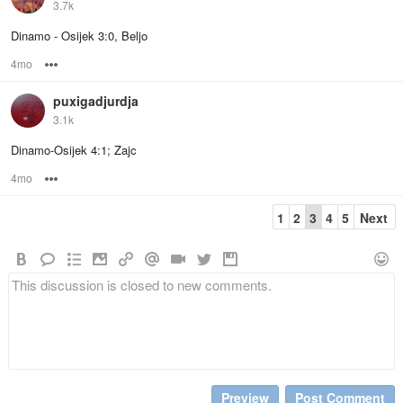
3.7k
Dinamo - Osijek 3:0, Beljo
4mo
Options
puxigadjurdja
3.1k
Dinamo-Osijek 4:1; Zajc
4mo
Options
1
2
3
4
5
Next