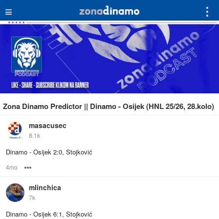
≡
⋮
Zona Dinamo Predictor || Dinamo - Osijek (HNL 25/26, 28.kolo)
masacusec
8.1k
Dinamo - Osijek 2:0, Stojković
4mo
Options
mlinchica
7k
Dinamo - Osijek 6:1, Stojković