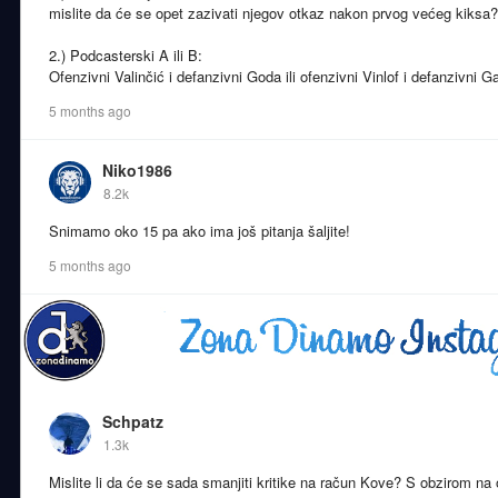
mislite da će se opet zazivati njegov otkaz nakon prvog većeg kiksa?
2.) Podcasterski A ili B:
Ofenzivni Valinčić i defanzivni Goda ili ofenzivni Vinlof i defanzivni G
5 months ago
Niko1986
8.2k
Snimamo oko 15 pa ako ima još pitanja šaljite!
5 months ago
Schpatz
1.3k
Mislite li da će se sada smanjiti kritike na račun Kove? S obzirom na o