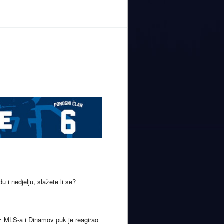
 i nedjelju, slažete li se?
z MLS-a i Dinamov puk je reagirao