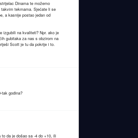
i strijelac Dinama te možemo
 u takvim tekmama. Sjećate li se
e, a kasnije postao jedan od
izgubili na kvaliteti? Npr. ako je
ćih gubitaka za nas s obzirom na
ješi Scott je tu da pokrije i to.
0-tak godina?
 to da je došao sa -4 do +10, ili