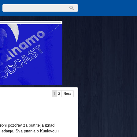
1
2
Next
ni pozdrav za pratitelja iznad
jeđanje. Sva pitanja o Kurilovcu i