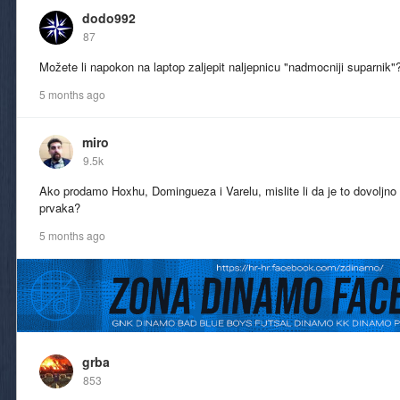
dodo992
87
Možete li napokon na laptop zaljepit naljepnicu "nadmocniji suparnik
5 months ago
miro
9.5k
Ako prodamo Hoxhu, Domingueza i Varelu, mislite li da je to dovoljno 
prvaka?
5 months ago
grba
853