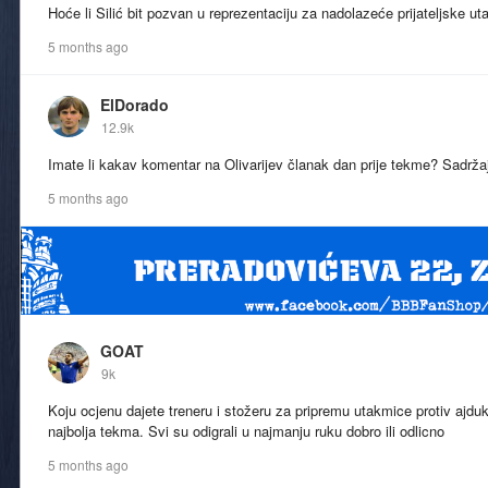
Hoće li Silić bit pozvan u reprezentaciju za nadolazeće prijateljske u
5 months ago
ElDorado
12.9k
Imate li kakav komentar na Olivarijev članak dan prije tekme? Sadrža
5 months ago
GOAT
9k
Koju ocjenu dajete treneru i stožeru za pripremu utakmice protiv ajdu
najbolja tekma. Svi su odigrali u najmanju ruku dobro ili odlicno
5 months ago