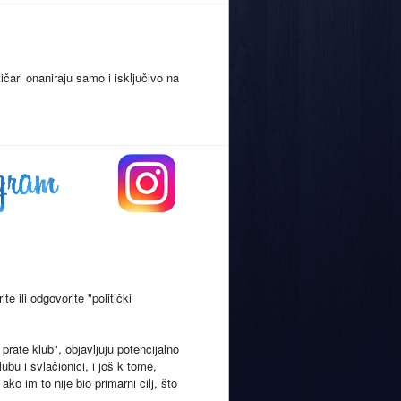
tičari onaniraju samo i isključivo na
e ili odgovorite "politički
prate klub", objavljuju potencijalno
lubu i svlačionici, i još k tome,
ako im to nije bio primarni cilj, što