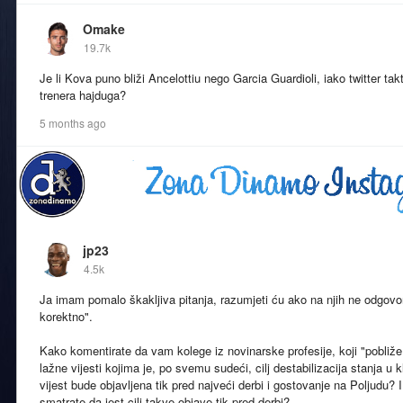
Omake
19.7k
Je li Kova puno bliži Ancelottiu nego Garcia Guardioli, iako twitter tak
trenera hajduga?
5 months ago
jp23
4.5k
Ja imam pomalo škakljiva pitanja, razumjeti ću ako na njih ne odgovorit
korektno".
Kako komentirate da vam kolege iz novinarske profesije, koji "pobliže 
lažne vijesti kojima je, po svemu sudeći, cilj destabilizacija stanja u k
vijest bude objavljena tik pred najveći derbi i gostovanje na Poljudu? I 
smatrate da jest cilj takve objave tik pred derbi?