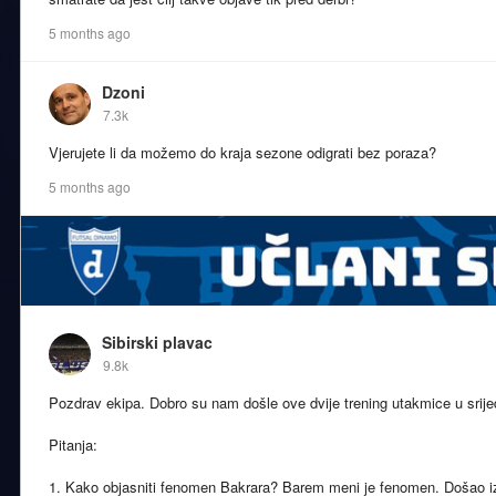
5 months ago
Dzoni
7.3k
Vjerujete li da možemo do kraja sezone odigrati bez poraza?
5 months ago
Sibirski plavac
9.8k
Pozdrav ekipa. Dobro su nam došle ove dvije trening utakmice u srijedu
Pitanja:
1. Kako objasniti fenomen Bakrara? Barem meni je fenomen. Došao i