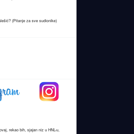
alešić? (Pitanje za sve sudionike)
vaj, rekao bih, sjajan niz u HNL-u,