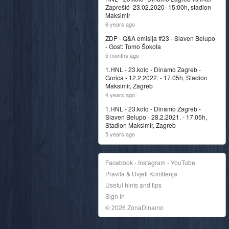
Zaprešić- 23.02.2020- 15:00h, stadion
Maksimir
6 years ago
ZDP - Q&A emisija #23 - Slaven Belupo
- Gost: Tomo Šokota
5 months ago
1.HNL - 23.kolo - Dinamo Zagreb -
Gorica - 12.2.2022. - 17.05h, Stadion
Maksimir, Zagreb
4 years ago
1.HNL - 23.kolo - Dinamo Zagreb -
Slaven Belupo - 28.2.2021. - 17.05h,
Stadion Maksimir, Zagreb
5 years ago
Facebook - Instagram - YouTube
Pravila & Uvjeti Korištenja
Useful hints and tips
Sign In
© 2026 ZonaDinamo