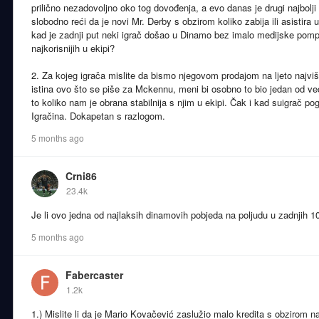
prilično nezadovoljno oko tog dovođenja, a evo danas je drugi najbolj
slobodno reći da je novi Mr. Derby s obzirom koliko zabija ili asistira
kad je zadnji put neki igrač došao u Dinamo bez imalo medijske pomp
najkorisnijih u ekipi?
2. Za kojeg igrača mislite da bismo njegovom prodajom na ljeto najviše 
istina ovo što se piše za Mckennu, meni bi osobno to bio jedan od ve
to koliko nam je obrana stabilnija s njim u ekipi. Čak i kad suigrač pogri
Igračina. Dokapetan s razlogom.
5 months ago
Crni86
23.4k
Je li ovo jedna od najlaksih dinamovih pobjeda na poljudu u zadnjih 1
5 months ago
Fabercaster
1.2k
1.) Mislite li da je Mario Kovačević zaslužio malo kredita s obzirom na