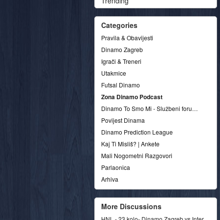
Trending
Categories
Pravila & Obavijesti
Dinamo Zagreb
Igrači & Treneri
Utakmice
Futsal Dinamo
Zona Dinamo Podcast
Dinamo To Smo Mi - Službeni forum udruge
Povijest Dinama
Dinamo Prediction League
Kaj Ti Misliš? | Ankete
Mali Nogometni Razgovori
Parlaonica
Arhiva
More Discussions
HNL - 23.kolo- Dinamo Zagreb vs Inter