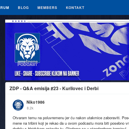
ORUM
BLOG
MEMBERS
KONTAKT
ZDP - Q&A emisija #23 - Kurilovec i Derbi
Niko1986
8.2k
Otvaram temu na poluvremenu jer ću nakon utakmice zaboraviti. Poseb
mene na tribini koji je rekao da u ovom podcastu mora biti posebno vri
derbiju s Hajdukom ostavite tu. Gledamo se u standardnom terminu!