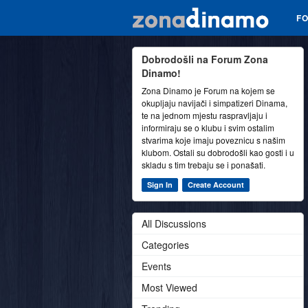
F
Dobrodošli na Forum Zona
Dinamo!
Zona Dinamo je Forum na kojem se
okupljaju navijači i simpatizeri Dinama,
te na jednom mjestu raspravljaju i
informiraju se o klubu i svim ostalim
stvarima koje imaju poveznicu s našim
klubom. Ostali su dobrodošli kao gosti i u
skladu s tim trebaju se i ponašati.
Sign In
Create Account
All Discussions
Categories
Events
Most Viewed