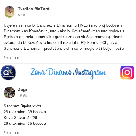
Tvrdica McTvrdi
5.1k
Uvjeren sam da bi Sanchez s Dinamom u HNLu imao broj bodova s
Dinamom kao Kovačević, isto kako bi Kovačević imao isto bodova s
Rijekom (uz neku statističku grešku za oba slučaja naravno). Nisam
uvjeren da bi Kovačević imao isti rezultat s Rijekom u ECL, a za
Sanchez u EL nemam prediction, vidim da bi moglo bit i bolje i lošije
5mo
Options
Zagi
18.6k
Sanchez Rijeka 25/26
26 utakmica -38 bodova
Kova Slaven 24/25
26 utakmica -35 bodova
5mo
Options