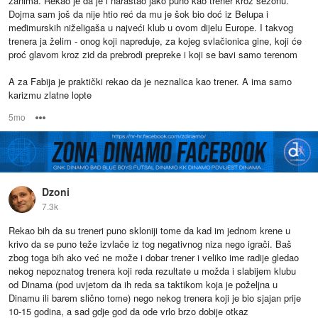
zanima. Rekao je da je i narastao jako puno kao trener kroz sezonu.
Dojma sam još da nije htio reć da mu je šok bio doć iz Belupa i
međimurskih niželigaša u najveći klub u ovom dijelu Europe. I takvog
trenera ja želim - onog koji napreduje, za kojeg svlačionica gine, koji će
proć glavom kroz zid da prebrodi prepreke i koji se bavi samo terenom
A za Fabija je praktički rekao da je neznalica kao trener. A ima samo
karizmu zlatne lopte
5mo
Options
Dzoni
7.3k
Rekao bih da su treneri puno skloniji tome da kad im jednom krene u
krivo da se puno teže izvlače iz tog negativnog niza nego igrači. Baš
zbog toga bih ako već ne može i dobar trener i veliko ime radije gledao
nekog nepoznatog trenera koji reda rezultate u možda i slabijem klubu
od Dinama (pod uvjetom da ih reda sa taktikom koja je poželjna u
Dinamu ili barem slično tome) nego nekog trenera koji je bio sjajan prije
10-15 godina, a sad gdje god da ode vrlo brzo dobije otkaz