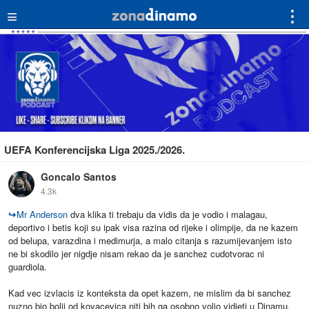
≡
⋮
UEFA Konferencijska Liga 2025./2026.
Goncalo Santos
4.3k
↪
Mr Anderson
dva klika ti trebaju da vidis da je vodio i malagau,
deportivo i betis koji su ipak visa razina od rijeke i olimpije, da ne kazem
od belupa, varazdina i medimurja, a malo citanja s razumijevanjem isto
ne bi skodilo jer nigdje nisam rekao da je sanchez cudotvorac ni
guardiola.
Kad vec izvlacis iz konteksta da opet kazem, ne mislim da bi sanchez
nuzno bio bolji od kovacevica niti bih ga osobno volio vidjeti u Dinamu,