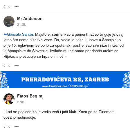
5mo
Options
Mr Anderson
21.3k
↪
Goncalo Santos
Majstore, sam si kao argument naveo to gdje je ovaj
igrao što nema nikakve veze. Da, vodio je neke klubove u Španjolskoj
prije 10, uglavnom se borio za opstanak, poslije išao sve niže i niže, od
2. španjolske do Slovenije. Izvlače mu se samo par dobrih utakmica
Rijeke, a prešućuje se hrpa onih loših.
5mo
Options
Fatos Beqiraj
2.9k
I kad se pogleda ko je vodio veći i jači klub. Kova ga sa Dinamom
opsano nadmasuje.
5mo
Options