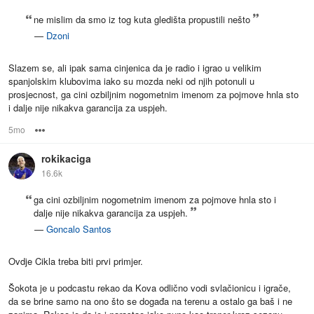
ne mislim da smo iz tog kuta gledišta propustili nešto
—
Dzoni
Slazem se, ali ipak sama cinjenica da je radio i igrao u velikim
spanjolskim klubovima iako su mozda neki od njih potonuli u
prosjecnost, ga cini ozbiljnim nogometnim imenom za pojmove hnla sto
i dalje nije nikakva garancija za uspjeh.
5mo
Options
rokikaciga
16.6k
ga cini ozbiljnim nogometnim imenom za pojmove hnla sto i
dalje nije nikakva garancija za uspjeh.
—
Goncalo Santos
Ovdje Cikla treba biti prvi primjer.
Šokota je u podcastu rekao da Kova odlično vodi svlačionicu i igrače,
da se brine samo na ono što se događa na terenu a ostalo ga baš i ne