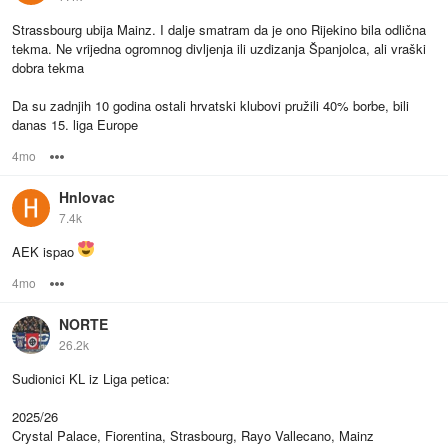
Strassbourg ubija Mainz. I dalje smatram da je ono Rijekino bila odlična
tekma. Ne vrijedna ogromnog divljenja ili uzdizanja Španjolca, ali vraški
dobra tekma
Da su zadnjih 10 godina ostali hrvatski klubovi pružili 40% borbe, bili
danas 15. liga Europe
4mo
Options
Hnlovac
7.4k
AEK ispao
4mo
Options
NORTE
26.2k
Sudionici KL iz Liga petica:
2025/26
Crystal Palace, Fiorentina, Strasbourg, Rayo Vallecano, Mainz