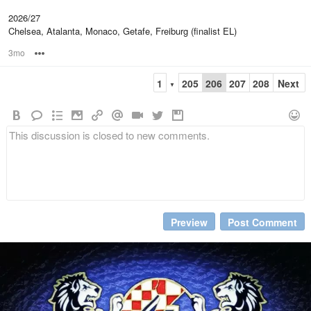
2026/27
Chelsea, Atalanta, Monaco, Getafe, Freiburg (finalist EL)
3mo
Options
1
205
206
207
208
Next
▼