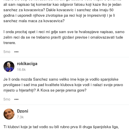
ali sam napisao taj komentar kao odgovor fatosu koji kaze tko je jedan
sanchez za kovacevica? Dakle kovacevic i sanchez oba imaju 50
godina i usporedi njihove zivotopise pa reci koji je impresivniji i je li
sanchez mala maca za kovacevica?
I onda procitaj opet i reci mi gdje sam sve te hvalospjeve napisao, samo
zelim reci da se ne trebamo praviti gizdavi previse i omalovazavati tude
trenere.
5mo
Options
rokikaciga
16.6k
Je li onda mozda Sanchez samo veliko ime koje je vodilo spanjolske
prvoligase i sad ima pad kvalitete klubova koje vodi i nalazi svoje pravo
mjesto u hijerarhiji? A Kova se penje prema gore?
5mo
Options
Dzoni
7.3k
Ti klubovi koje je tad vodio su bili rubno prva ili druga španjolska liga,