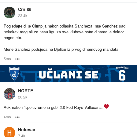
Crni86
23.4k
Pogledajte di je Olimpija nakon odlaska Sancheza, nije Sanchez sad
nekakav mag ali za nasu ligu za sve klubove osim dinama je doktor
nogometa.
Mene Sanchez podsjeca na Bjelicu iz prvog dinamovog mandata.
5mo
Options
NORTE
26.2k
Aek nakon 1.poluvremena gubi 2:0 kod Rayo Vallecana.
4mo
Options
Hnlovac
7.4k