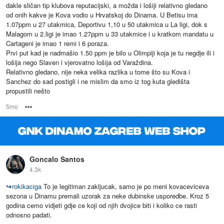
dakle sličan tip klubova reputacijski, a možda i lošiji relativno gledano
od onih kakve je Kova vodio u Hrvatskoj do Dinama. U Betisu ima
1.07ppm u 27 utakmica, Deportivu 1,10 u 50 utakmica u La ligi, dok s
Malagom u 2.ligi je imao 1.27ppm u 33 utakmice i u kratkom mandatu u
Cartageni je imao 1 remi i 6 poraza.
Prvi put kad je nadmašio 1.50 ppm je bilo u Olimpiji koja je tu negdje ili i
lošija nego Slaven i vjerovatno lošija od Varaždina.
Relativno gledano, nije neka velika razlika u tome što su Kova i
Sanchez do sad postigli i ne mislim da smo iz tog kuta gledišta
propustili nešto
5mo
Options
Goncalo Santos
4.3k
↪
rokikaciga
To je legitiman zakljucak, samo je po meni kovaceviceva
sezona u Dinamu premali uzorak za neke dubinske usporedbe. Kroz 5
godina cemo vidjeti gdje ce koji od njih dvojice biti i koliko ce rasti
odnosno padati.