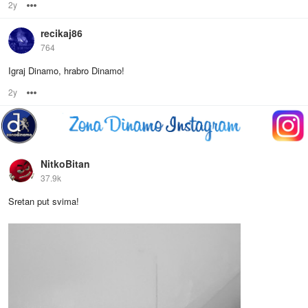
2y
Options
recikaj86
764
Igraj Dinamo, hrabro Dinamo!
2y
Options
NitkoBitan
37.9k
Sretan put svima!