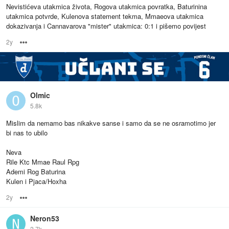
Nevistićeva utakmica života, Rogova utakmica povratka, Baturinina
utakmica potvrde, Kulenova statement tekma, Mmaeova utakmica
dokazivanja i Cannavarova "mister" utakmica: 0:1 i pišemo povijest
2y
Options
Olmic
5.8k
Mislim da nemamo bas nikakve sanse i samo da se ne osramotimo jer
bi nas to ubilo
Neva
Rile Ktc Mmae Raul Rpg
Ademi Rog Baturina
Kulen i Pjaca/Hoxha
2y
Options
Neron53
2.7k