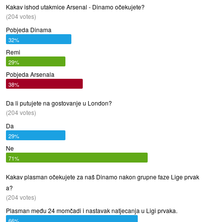
Kakav ishod utakmice Arsenal - Dinamo očekujete?
(204 votes)
Pobjeda Dinama
32%
Remi
29%
Pobjeda Arsenala
38%
Da li putujete na gostovanje u London?
(204 votes)
Da
29%
Ne
71%
Kakav plasman očekujete za naš Dinamo nakon grupne faze Lige prvak
a?
(204 votes)
Plasman među 24 momčadi i nastavak natjecanja u Ligi prvaka.
66%