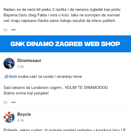
Nadam se da neće bit preko 3 razlike i da nećemo izgledat kao protiv
Bayerna čisto zbog Fabia i mira u kući. Iako ne sumnjam da novinari
već imaju napisane članke samo čekaju rezultat da stisnu publish.
2y
Options
Dinamosaur
3.6k
,
@
deda
svaka cast na uvodu i otvaranju teme
Sad cekamo da Londonom zagrmi.. VOLIM TE DINAMOOOO
Sretno svima koji putujete!
2y
Options
Boycie
4.3k
Pobjeda, nekim cudom, bi ispisala povijest prolaska u knockout fazu LP