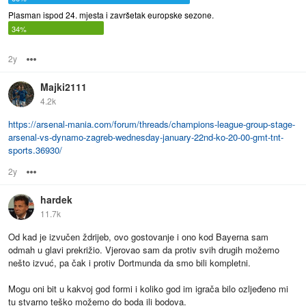
Plasman ispod 24. mjesta i završetak europske sezone.
34%
2y
Options
Majki2111
4.2k
https://arsenal-mania.com/forum/threads/champions-league-group-stage-
arsenal-vs-dynamo-zagreb-wednesday-january-22nd-ko-20-00-gmt-tnt-
sports.36930/
2y
Options
hardek
11.7k
Od kad je izvučen ždrijeb, ovo gostovanje i ono kod Bayerna sam
odmah u glavi prekrižio. Vjerovao sam da protiv svih drugih možemo
nešto izvuć, pa čak i protiv Dortmunda da smo bili kompletni.
Mogu oni bit u kakvoj god formi i koliko god im igrača bilo ozljeđeno mi
tu stvarno teško možemo do boda ili bodova.