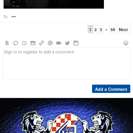
2y
Options
1
2
3
59
Next
▼
Add a Comment