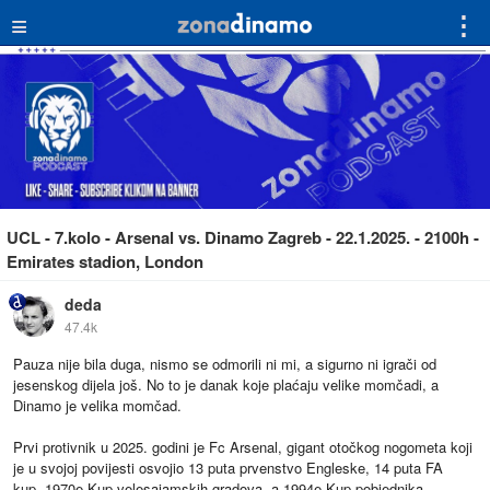
≡
⋮
UCL - 7.kolo - Arsenal vs. Dinamo Zagreb - 22.1.2025. - 2100h -
Emirates stadion, London
deda
47.4k
Pauza nije bila duga, nismo se odmorili ni mi, a sigurno ni igrači od
jesenskog dijela još. No to je danak koje plaćaju velike momčadi, a
Dinamo je velika momčad.
Prvi protivnik u 2025. godini je Fc Arsenal, gigant otočkog nogometa koji
je u svojoj povijesti osvojio 13 puta prvenstvo Engleske, 14 puta FA
kup, 1970e Kup velesajamskih gradova, a 1994e Kup pobjednika