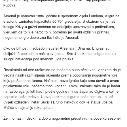
kupova.
Arsenal je osnovan 1886. godine u sjevernom dijelu Londona, a igra na
stadionu Emirates kapaciteta 60.704 gledatelja. S obzirom da je naš
kolega Krizy u gužvi nećemo se detaljnije upoznavati s protivnikom,
vjerujem da to nije naročito ni potrebno jer svaki ozbiljniji pratitelj
nogometne igre dobro zna tko i što je Arsenal.
Ovo će biti peti međusobni susret Arsenala i Dinama. Englezi su
ubilježili 3 pobjede, a naši plavi jednu. Sve 4 utakmice odigrane su u
sklopu natjecanja pod imenom Liga prvaka.
Rezultatski od ove utakmice ne možemo puno očekivati, vjerujem da je
većina naših razmišljanja okrenuta prema poboljšanju nogometne igre
koju pružamo na terenu. Nažalost nove igrače koje smo doveli u ovom
prijelaznom roku nećemo moći koristiti u ovoj utakmici tako da je kadar
na raspolaganju isti kao i prošle godine minus Japanac Ogiwara koji je
napustio naše redove. U ovoj utakmici sigurno neće nastupiti ni još
uvijek ozlijeđeni Petar Sučić i Bruno Petković dok je status Josipa
Mišića u najmanju ruku upitan.
Želimo našim dečkima dobru nogometnu predstavu na početku sezone!