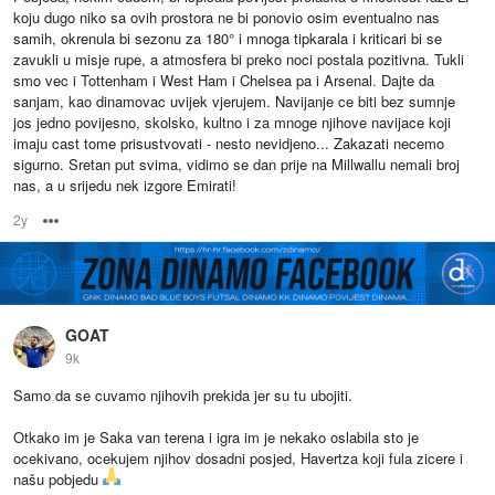
koju dugo niko sa ovih prostora ne bi ponovio osim eventualno nas
samih, okrenula bi sezonu za 180° i mnoga tipkarala i kriticari bi se
zavukli u misje rupe, a atmosfera bi preko noci postala pozitivna. Tukli
smo vec i Tottenham i West Ham i Chelsea pa i Arsenal. Dajte da
sanjam, kao dinamovac uvijek vjerujem. Navijanje ce biti bez sumnje
jos jedno povijesno, skolsko, kultno i za mnoge njihove navijace koji
imaju cast tome prisustvovati - nesto nevidjeno... Zakazati necemo
sigurno. Sretan put svima, vidimo se dan prije na Millwallu nemali broj
nas, a u srijedu nek izgore Emirati!
2y
Options
GOAT
9k
Samo da se cuvamo njihovih prekida jer su tu ubojiti.
Otkako im je Saka van terena i igra im je nekako oslabila sto je
ocekivano, ocekujem njihov dosadni posjed, Havertza koji fula zicere i
našu pobjedu