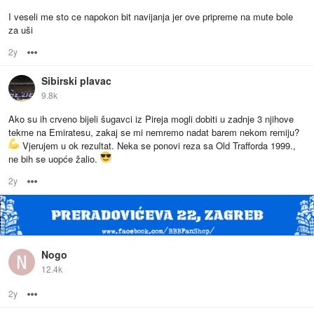
I veseli me sto ce napokon bit navijanja jer ove pripreme na mute bole
za uši
2y
Options
Sibirski plavac
9.8k
Ako su ih crveno bijeli šugavci iz Pireja mogli dobiti u zadnje 3 njihove
tekme na Emiratesu, zakaj se mi nemremo nadat barem nekom remiju?
Vjerujem u ok rezultat. Neka se ponovi reza sa Old Trafforda 1999.,
ne bih se uopće žalio.
2y
Options
Nogo
12.4k
2y
Options