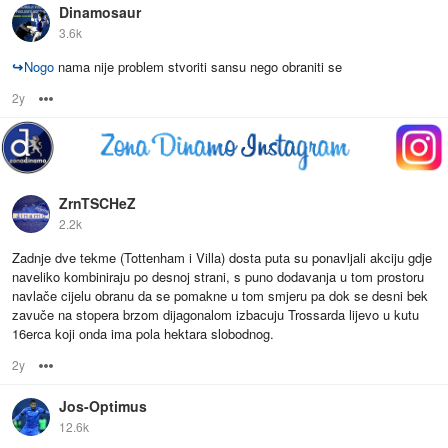
Dinamosaur
3.6k
↪
Nogo
nama nije problem stvoriti sansu nego obraniti se
2y
Options
ZrnTSCHeZ
2.2k
Zadnje dve tekme (Tottenham i Villa) dosta puta su ponavljali akciju gdje
naveliko kombiniraju po desnoj strani, s puno dodavanja u tom prostoru
navlače cijelu obranu da se pomakne u tom smjeru pa dok se desni bek
zavuče na stopera brzom dijagonalom izbacuju Trossarda lijevo u kutu
16erca koji onda ima pola hektara slobodnog.
2y
Options
Jos-Optimus
12.6k