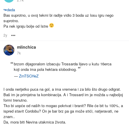
↪
deda
Bas suprotno, u ovoj tekmi bi radije vidio 3 boda uz losu igru nego
suprotno.
Pa nek igraju bolje od Istre
2y
Options
mlinchica
7k
brzom dijagonalom izbacuju Trossarda lijevo u kutu 16erca
koji onda ima pola hektara slobodnog.
—
ZrnTSCHeZ
I onda nerijetko puca na gol, a ima vremena i za bilo što drugo odigrat.
Baš im je primjetna ta kombinacija. A i Trossard im je možda u najboljoj
formi trenutno.
Tko bi uopće od naših to mogao pokrivat i branit? Rile će bit tu 100%, a
ispred stavit Cordobu? On je bar brz pa ga može stići, natjeravati, ne
znam..
Da, mora biti Nevina utakmica života.