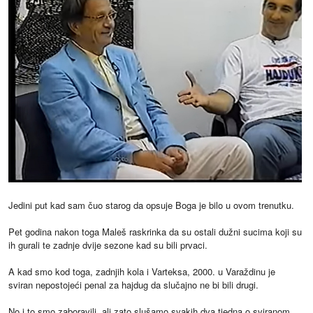
Jedini put kad sam čuo starog da opsuje Boga je bilo u ovom trenutku.
Pet godina nakon toga Maleš raskrinka da su ostali dužni sucima koji su
ih gurali te zadnje dvije sezone kad su bili prvaci.
A kad smo kod toga, zadnjih kola i Varteksa, 2000. u Varaždinu je
sviran nepostojeći penal za hajdug da slučajno ne bi bili drugi.
No i to smo zaboravili, ali zato slušamo svakih dva tjedna o sviranom