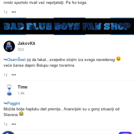
mrski sportski rivali već neprijatelji. Pa 'ko koga.
1y
Options
JakovK6
303
↪
OsamŠest
joj da fakat...svejedno stojim iza svega navedenog
veće šanse dajem Belupu nego tovarima
1y
Options
Time
1.8k
↪
Paggini
Možda bolje hajduku dati premije...financijski su u goroj situaciji od
Slavena
1y
Options