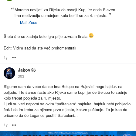
Moramo navijati za Rijeku da osvoji Kup, jer onda Slaven
ima motivaciju u zadnjem kolu boriti se za 4. mjesto.
—
Mali Zeus
Šteta što se zadnje kolo igra prije uzvrata finala
Edit: Vidim sad da ste već prokomentirali
1y
Options
JakovK6
303
Siguran sam da veće šanse ima Belupo na Rujevici nego hajduk na
poljudu. I te šanse rastu ako Rijeka uzme kup, jer će Belupu to zadnje
kolo trebat pobjeda za 4. mjesto.
Ljudi su već naporni sa ovim "puštanjem" hajduka. hajduk nebi pobijedio
čak i da im treba za njihovo prvo mjesto, kakvo puštanje. To je kao da
pričamo da će Leganes pustiti Barceloni...
1y
Options