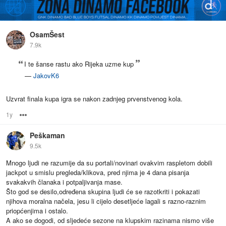
OsamŠest
7.9k
I te šanse rastu ako Rijeka uzme kup
—
JakovK6
Uzvrat finala kupa igra se nakon zadnjeg prvenstvenog kola.
1y
Options
Peškaman
9.5k
Mnogo ljudi ne razumije da su portali/novinari ovakvim raspletom dobili
jackpot u smislu pregleda/klikova, pred njima je 4 dana pisanja
svakakvih članaka i potpaljivanja mase.
Što god se desilo,određena skupina ljudi će se razotkriti i pokazati
njihova moralna načela, jesu li cijelo desetljeće lagali s razno-raznim
priopćenjima i ostalo.
A ako se dogodi, od sljedeće sezone na klupskim razinama nismo više