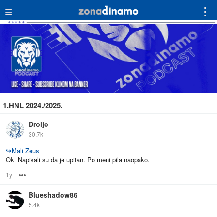
≡
⋮
1.HNL 2024./2025.
Droljo
30.7k
↪
Mali Zeus
Ok. Napisali su da je upitan. Po meni pila naopako.
1y
Options
Blueshadow86
5.4k