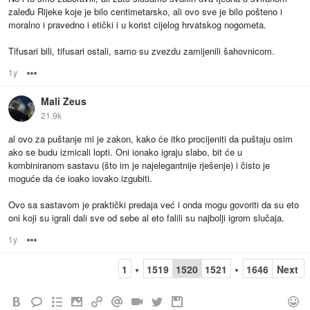
zaleđu Rijeke koje je bilo centimetarsko, ali ovo sve je bilo pošteno i
moralno i pravedno i etički i u korist cijelog hrvatskog nogometa.
Tifusari bili, tifusari ostali, samo su zvezdu zamijenili šahovnicom.
1y
Options
Mali Zeus
21.9k
al ovo za puštanje mi je zakon, kako će itko procijeniti da puštaju osim
ako se budu izmicali lopti. Oni ionako igraju slabo, bit će u
kombiniranom sastavu (što im je najelegantnije rješenje) i čisto je
moguće da će ioako iovako izgubiti.
Ovo sa sastavom je praktički predaja već i onda mogu govoriti da su eto
oni koji su igrali dali sve od sebe al eto falili su najbolji igrom slučaja.
1y
Options
1
1519
1520
1521
1646
Next
▼
▼