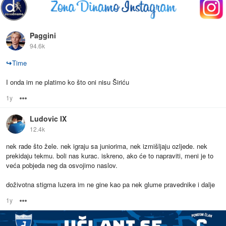
Paggini
94.6k
↪
Time
I onda im ne platimo ko što oni nisu Širiću
1y
Options
Ludovic IX
12.4k
nek rade što žele. nek igraju sa juniorima, nek izmišljaju ozljede. nek
prekidaju tekmu. boli nas kurac. iskreno, ako će to napraviti, meni je to
veća pobjeda neg da osvojimo naslov.
doživotna stigma luzera im ne gine kao pa nek glume pravednike i dalje
1y
Options