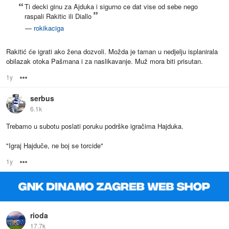
Ti decki ginu za Ajduka i sigurno ce dat vise od sebe nego
raspali Rakitic ili Diallo
—
rokikaciga
Rakitić će igrati ako žena dozvoli. Možda je taman u nedjelju isplanirala
obilazak otoka Pašmana i za naslikavanje. Muž mora biti prisutan.
1y
Options
serbus
6.1k
Trebamo u subotu poslati poruku podrške igračima Hajduka.
"Igraj Hajduče, ne boj se torcide"
1y
Options
rioda
17.7k