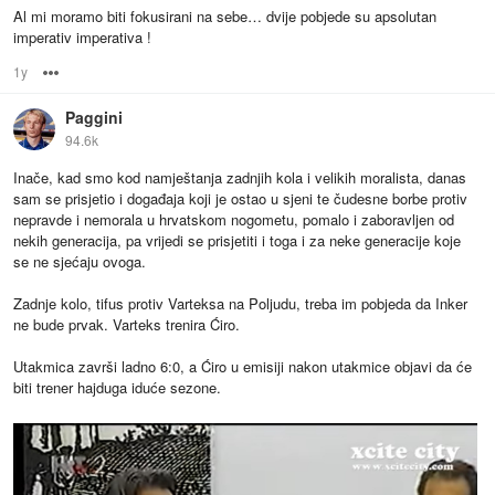
Al mi moramo biti fokusirani na sebe… dvije pobjede su apsolutan
imperativ imperativa !
1y
Options
Paggini
94.6k
Inače, kad smo kod namještanja zadnjih kola i velikih moralista, danas
sam se prisjetio i događaja koji je ostao u sjeni te čudesne borbe protiv
nepravde i nemorala u hrvatskom nogometu, pomalo i zaboravljen od
nekih generacija, pa vrijedi se prisjetiti i toga i za neke generacije koje
se ne sjećaju ovoga.
Zadnje kolo, tifus protiv Varteksa na Poljudu, treba im pobjeda da Inker
ne bude prvak. Varteks trenira Ćiro.
Utakmica završi ladno 6:0, a Ćiro u emisiji nakon utakmice objavi da će
biti trener hajduga iduće sezone.