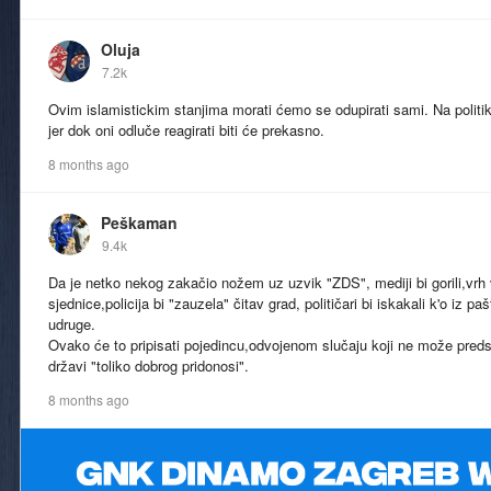
Oluja
7.2k
Ovim islamistickim stanjima morati ćemo se odupirati sami. Na polit
jer dok oni odluče reagirati biti će prekasno.
8 months ago
Peškaman
9.4k
Da je netko nekog zakačio nožem uz uzvik "ZDS", mediji bi gorili,vrh 
sjednice,policija bi "zauzela" čitav grad, političari bi iskakali k'o iz pa
udruge.
Ovako će to pripisati pojedincu,odvojenom slučaju koji ne može predst
državi "toliko dobrog pridonosi".
8 months ago