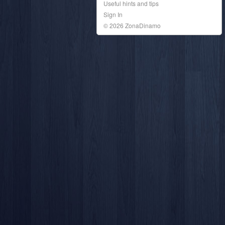
Useful hints and tips
Sign In
© 2026 ZonaDinamo