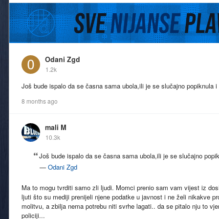
Odani Zgd
1.2k
Još bude ispalo da se časna sama ubola,ili je se slučajno popiknula i
8 months ago
mali M
10.3k
Još bude ispalo da se časna sama ubola,ili je se slučajno popik
—
Odani Zgd
Ma to mogu tvrditi samo zli ljudi. Momci prenio sam vam vijest iz do
ljuti što su mediji prenijeli njene podatke u javnost i ne želi nikakve
molitvu, a zbilja nema potrebu niti svrhe lagati.. da se pitalo nju to vjer
policiji...