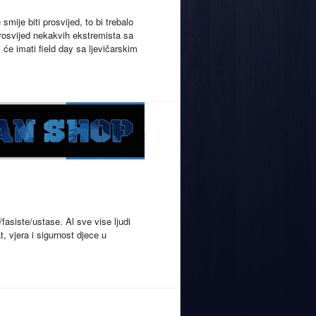
mije biti prosvijed, to bi trebalo
u prosvijed nekakvih ekstremista sa
i će imati field day sa ljevičarskim
asiste/ustase. Al sve vise ljudi
, vjera i sigurnost djece u