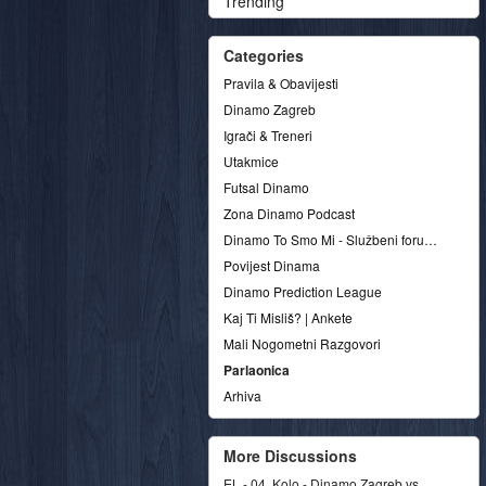
Trending
Categories
Pravila & Obavijesti
Dinamo Zagreb
Igrači & Treneri
Utakmice
Futsal Dinamo
Zona Dinamo Podcast
Dinamo To Smo Mi - Službeni forum udruge
Povijest Dinama
Dinamo Prediction League
Kaj Ti Misliš? | Ankete
Mali Nogometni Razgovori
Parlaonica
Arhiva
More Discussions
EL - 04. Kolo - Dinamo Zagreb vs