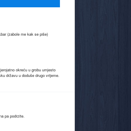
akbar (zabole me kak se piše)
jerojatno okreću u grobu umjesto
tsku državu u doduše drugo vrijeme.
na pa podrzite.