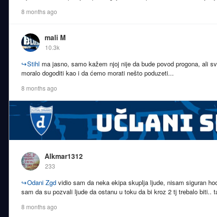
8 months ago
mali M
10.3k
↪
Stihl
ma jasno, samo kažem njoj nije da bude povod progona, ali sv
moralo dogoditi kao i da ćemo morati nešto poduzeti...
8 months ago
Alkmar1312
233
↪
Odani Zgd
vidio sam da neka ekipa skuplja ljude, nisam siguran hoce l
sam da su pozvali ljude da ostanu u toku da bi kroz 2 tj trebalo biti.. t
8 months ago