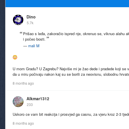
Dino
5.7k
Prišao s leđa, zakoračio ispred nje, okrenuo se, viknuo alahu 
i počeo bosti.
—
mali M
U mom Gradu? U Zagrebu? Najviše mi je žao dede i pradede koji se v
da u miru počivaju nakon kaj su se borili za neovisnu, slobodnu hrva
8 months ago
Alkmar1312
233
Uskoro ce vam bit reakcija i prosvjed ga casnu, za vjeru kroz 2-3 tjed
8 months ago