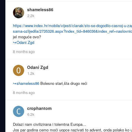
shameless86
2.2k
https://www.index.hr/mobile/vijesti/clanak/sto-se-dogodilo-casnoj-u-zagr
sama-ozlijedila/2735326.aspx?index_tid=846036&index_ref=naslovnic
jel moguće ovo?
↪
Odani Zgd
8 months ago
Odani Zgd
1.2k
↪
shameless86
Bolesno stari,šta drugo reći
8 months ago
crophantom
6.2k
Dolazi nam civilizirana i tolerntna Europa...
Jos par godina cemo moći uopce nazivati to advent, onda polako ko