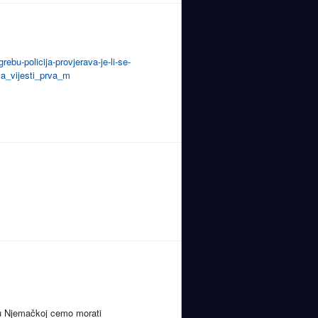
ebu-policija-provjerava-je-li-se-
a_vijesti_prva_m
 u Njemačkoj cemo morati