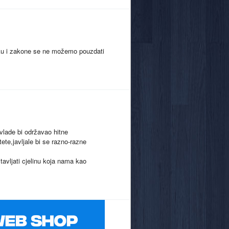
iku i zakone se ne možemo pouzdati
vlade bi održavao hitne
štete,javljale bi se razno-razne
avljati cjelinu koja nama kao