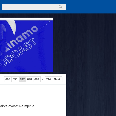
695
696
697
698
699
744
Next
▼
▼
kakva dvostruka mjerila