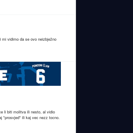
i mi vidimo da se ovo neizbježno
i biti molitva ili nesto, al vidio
aj "prosvjed" ili kaj vec nezz tocno.