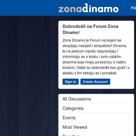
F
Dobrodošli na Forum Zona
Dinamo!
Zona Dinamo je Forum na kojem se
okupljaju navijači i simpatizeri Dinama,
te na jednom mjestu raspravljaju i
informiraju se o klubu i svim ostalim
stvarima koje imaju poveznicu s našim
klubom. Ostali su dobrodošli kao gosti i u
skladu s tim trebaju se i ponašati.
Sign In
Create Account
All Discussions
Categories
Events
Most Viewed