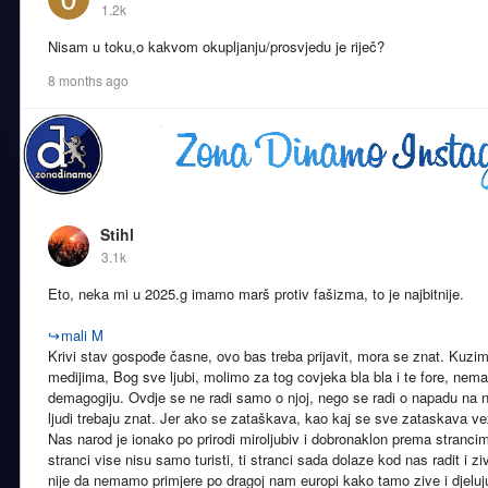
1.2k
Nisam u toku,o kakvom okupljanju/prosvjedu je riječ?
8 months ago
Stihl
3.1k
Eto, neka mi u 2025.g imamo marš protiv fašizma, to je najbitnije.
↪
mali M
Krivi stav gospođe časne, ovo bas treba prijavit, mora se znat. Kuzim 
medijima, Bog sve ljubi, molimo za tog covjeka bla bla i te fore, nema 
demagogiju. Ovdje se ne radi samo o njoj, nego se radi o napadu na naš
ljudi trebaju znat. Jer ako se zataškava, kao kaj se sve zataskava v
Nas narod je ionako po prirodi miroljubiv i dobronaklon prema strancima
stranci vise nisu samo turisti, ti stranci sada dolaze kod nas radit i ziv
nije da nemamo primjere po dragoj nam europi kako tamo zive i djeluj