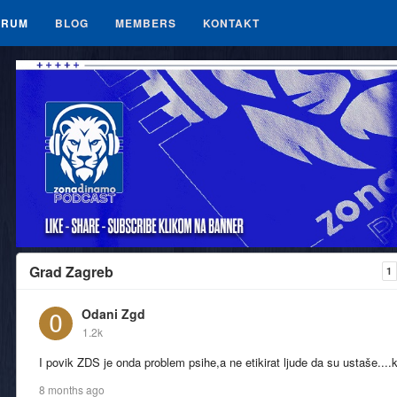
ORUM
BLOG
MEMBERS
KONTAKT
Grad Zagreb
1
Odani Zgd
1.2k
I povik ZDS je onda problem psihe,a ne etikirat ljude da su ustaše....
8 months ago