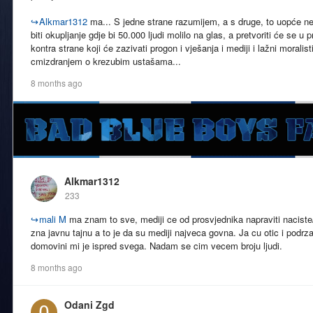
↪
Alkmar1312
ma... S jedne strane razumijem, a s druge, to uopće ne s
biti okupljanje gdje bi 50.000 ljudi molilo na glas, a pretvoriti će se 
kontra strane koji će zazivati progon i vješanja i mediji i lažni moralist
cmizdranjem o krezubim ustašama...
8 months ago
Alkmar1312
233
↪
mali M
ma znam to sve, mediji ce od prosvjednika napraviti naciste/f
zna javnu tajnu a to je da su mediji najveca govna. Ja cu otic i podrzat
domovini mi je ispred svega. Nadam se cim vecem broju ljudi.
8 months ago
Odani Zgd