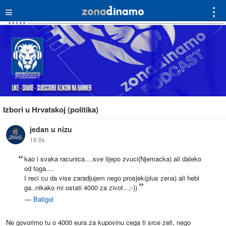
≡
⋮
Izbori u Hrvatskoj (politika)
jedan u nizu
18.8k
kao i svaka racunica....sve lijepo zvuci(Njemacka) ali daleko
od toga....
I reci cu da vise zaradjujem nego prosjek(plus zena) ali hebi
ga..nikako mi ostati 4000 za zivot...;-))
—
Batigol
Ne govorimo tu o 4000 eura za kupovinu cega ti srce zeli, nego