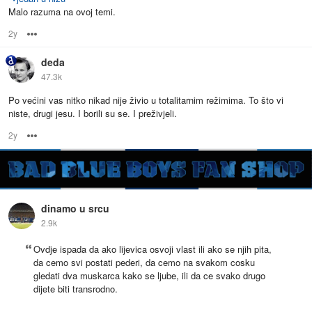
Malo razuma na ovoj temi.
2y
Options
deda
47.3k
Po većini vas nitko nikad nije živio u totalitarnim režimima. To što vi
niste, drugi jesu. I borili su se. I preživjeli.
2y
Options
dinamo u srcu
2.9k
Ovdje ispada da ako lijevica osvoji vlast ili ako se njih pita,
da cemo svi postati pederi, da cemo na svakom cosku
gledati dva muskarca kako se ljube, ili da ce svako drugo
dijete biti transrodno.