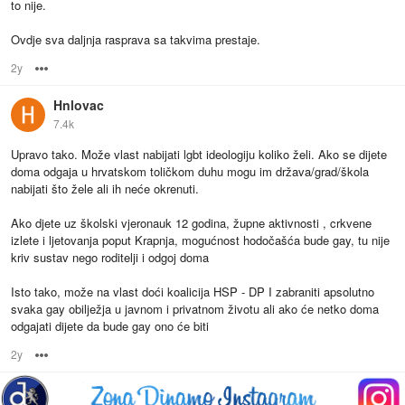
to nije.
Ovdje sva daljnja rasprava sa takvima prestaje.
2y
Options
Hnlovac
7.4k
Upravo tako. Može vlast nabijati lgbt ideologiju koliko želi. Ako se dijete
doma odgaja u hrvatskom toličkom duhu mogu im država/grad/škola
nabijati što žele ali ih neće okrenuti.
Ako djete uz školski vjeronauk 12 godina, župne aktivnosti , crkvene
izlete i ljetovanja poput Krapnja, mogućnost hodočašća bude gay, tu nije
kriv sustav nego roditelji i odgoj doma
Isto tako, može na vlast doći koalicija HSP - DP I zabraniti apsolutno
svaka gay obilježja u javnom i privatnom životu ali ako će netko doma
odgajati dijete da bude gay ono će biti
2y
Options