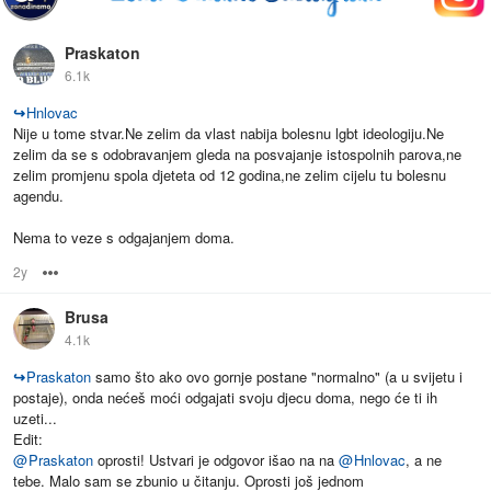
Praskaton
6.1k
↪
Hnlovac
Nije u tome stvar.Ne zelim da vlast nabija bolesnu lgbt ideologiju.Ne
zelim da se s odobravanjem gleda na posvajanje istospolnih parova,ne
zelim promjenu spola djeteta od 12 godina,ne zelim cijelu tu bolesnu
agendu.
Nema to veze s odgajanjem doma.
2y
Options
Brusa
4.1k
↪
Praskaton
samo što ako ovo gornje postane "normalno" (a u svijetu i
postaje), onda nećeš moći odgajati svoju djecu doma, nego će ti ih
uzeti...
Edit:
@
Praskaton
oprosti! Ustvari je odgovor išao na na
@
Hnlovac
, a ne
tebe. Malo sam se zbunio u čitanju. Oprosti još jednom