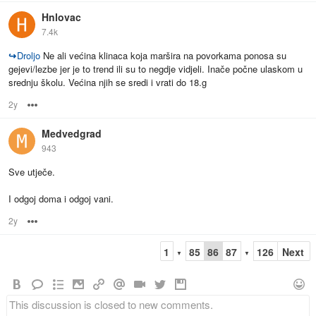
Hnlovac
7.4k
↪
Droljo
Ne ali većina klinaca koja maršira na povorkama ponosa su
gejevi/lezbe jer je to trend ili su to negdje vidjeli. Inače počne ulaskom u
srednju školu. Većina njih se sredi i vrati do 18.g
2y
Options
Medvedgrad
943
Sve utječe.
I odgoj doma i odgoj vani.
2y
Options
1
85
86
87
126
Next
▼
▼