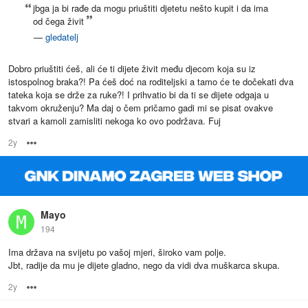
jbga ja bi rađe da mogu priuštiti djetetu nešto kupit i da ima
od čega živit
—
gledatelj
Dobro priuštiti ćeš, ali će ti dijete živit među djecom koja su iz
istospolnog braka?! Pa ćeš doć na roditeljski a tamo će te dočekati dva
tateka koja se drže za ruke?! I prihvatio bi da ti se dijete odgaja u
takvom okruženju? Ma daj o čem pričamo gadi mi se pisat ovakve
stvari a kamoli zamisliti nekoga ko ovo podržava. Fuj
2y
Options
Mayo
194
Ima država na svijetu po vašoj mjeri, široko vam polje.
Jbt, radije da mu je dijete gladno, nego da vidi dva muškarca skupa.
2y
Options