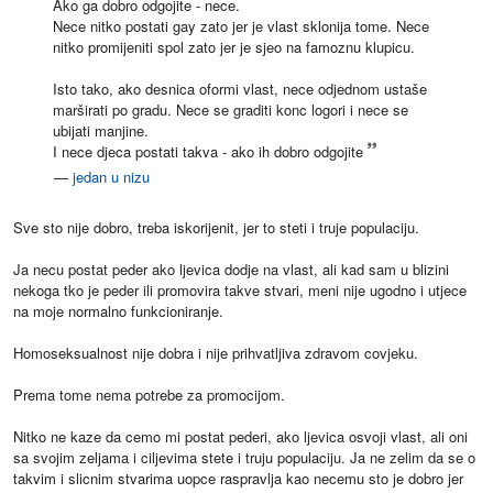
Ako ga dobro odgojite - nece.
Nece nitko postati gay zato jer je vlast sklonija tome. Nece
nitko promijeniti spol zato jer je sjeo na famoznu klupicu.
Isto tako, ako desnica oformi vlast, nece odjednom ustaše
marširati po gradu. Nece se graditi konc logori i nece se
ubijati manjine.
I nece djeca postati takva - ako ih dobro odgojite
—
jedan u nizu
Sve sto nije dobro, treba iskorijenit, jer to steti i truje populaciju.
Ja necu postat peder ako ljevica dodje na vlast, ali kad sam u blizini
nekoga tko je peder ili promovira takve stvari, meni nije ugodno i utjece
na moje normalno funkcioniranje.
Homoseksualnost nije dobra i nije prihvatljiva zdravom covjeku.
Prema tome nema potrebe za promocijom.
Nitko ne kaze da cemo mi postat pederi, ako ljevica osvoji vlast, ali oni
sa svojim zeljama i ciljevima stete i truju populaciju. Ja ne zelim da se o
takvim i slicnim stvarima uopce raspravlja kao necemu sto je dobro jer