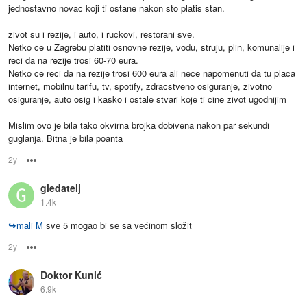
jednostavno novac koji ti ostane nakon sto platis stan.
zivot su i rezije, i auto, i ruckovi, restorani sve.
Netko ce u Zagrebu platiti osnovne rezije, vodu, struju, plin, komunalije i
reci da na rezije trosi 60-70 eura.
Netko ce reci da na rezije trosi 600 eura ali nece napomenuti da tu placa
internet, mobilnu tarifu, tv, spotify, zdracstveno osiguranje, zivotno
osiguranje, auto osig i kasko i ostale stvari koje ti cine zivot ugodnijim
Mislim ovo je bila tako okvirna brojka dobivena nakon par sekundi
guglanja. Bitna je bila poanta
2y
Options
gledatelj
1.4k
↪
mali M
sve 5 mogao bi se sa većinom složit
2y
Options
Doktor Kunić
6.9k