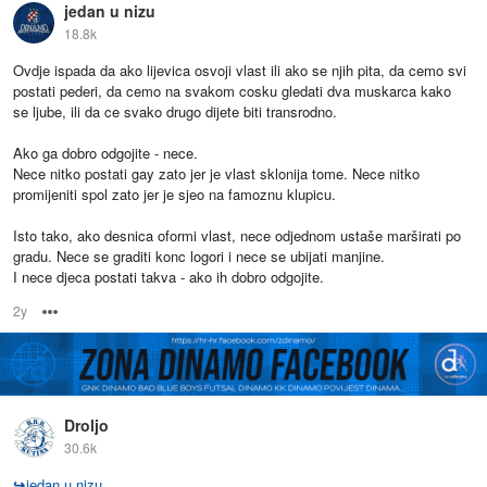
jedan u nizu
18.8k
Ovdje ispada da ako lijevica osvoji vlast ili ako se njih pita, da cemo svi
postati pederi, da cemo na svakom cosku gledati dva muskarca kako
se ljube, ili da ce svako drugo dijete biti transrodno.
Ako ga dobro odgojite - nece.
Nece nitko postati gay zato jer je vlast sklonija tome. Nece nitko
promijeniti spol zato jer je sjeo na famoznu klupicu.
Isto tako, ako desnica oformi vlast, nece odjednom ustaše marširati po
gradu. Nece se graditi konc logori i nece se ubijati manjine.
I nece djeca postati takva - ako ih dobro odgojite.
2y
Options
Droljo
30.6k
↪
jedan u nizu