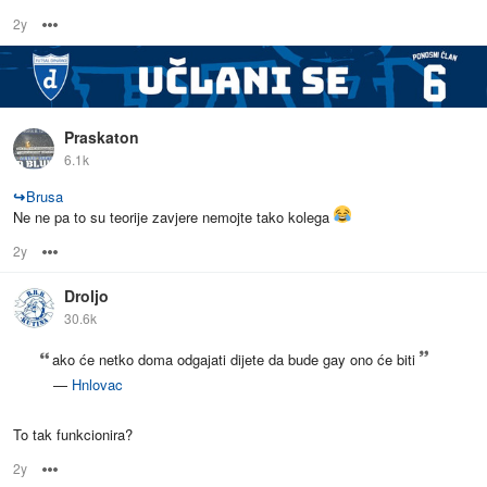
2y
Options
Praskaton
6.1k
↪
Brusa
Ne ne pa to su teorije zavjere nemojte tako kolega
2y
Options
Droljo
30.6k
ako će netko doma odgajati dijete da bude gay ono će biti
—
Hnlovac
To tak funkcionira?
2y
Options