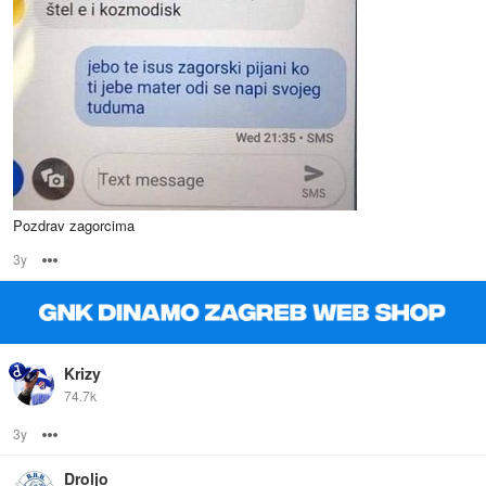
Pozdrav zagorcima
3y
Options
Krizy
74.7k
3y
Options
Droljo