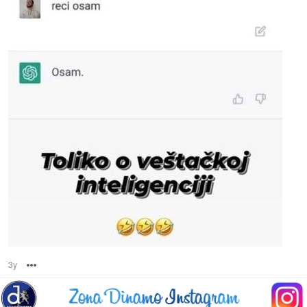
3y
Options