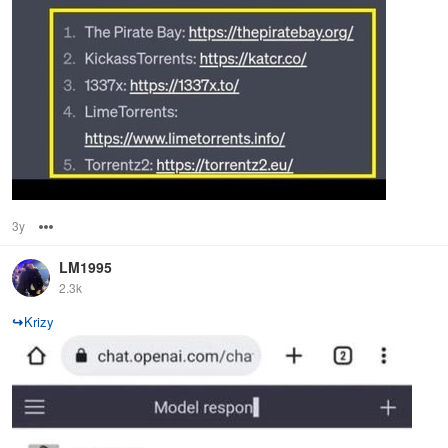
3y
Options
LM1995
2.3k
↪
Krizy