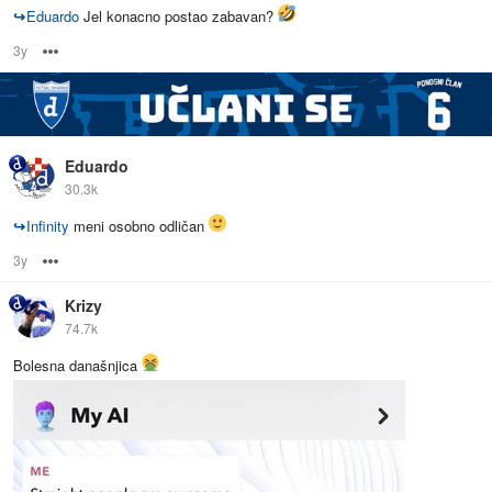
↪
Eduardo
Jel konacno postao zabavan?
3y
Options
Eduardo
30.3k
↪
Infinity
meni osobno odličan
3y
Options
Krizy
74.7k
Bolesna današnjica