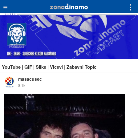
≡
⋮
YouTube | GIF | Slike | Vicevi | Zabavni Topic
masacusec
8.1k