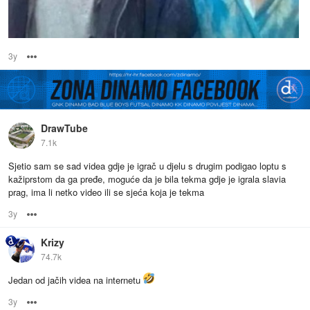
3y
Options
DrawTube
7.1k
Sjetio sam se sad videa gdje je igrač u djelu s drugim podigao loptu s
kažiprstom da ga pređe, moguće da je bila tekma gdje je igrala slavia
prag, ima li netko video ili se sjeća koja je tekma
3y
Options
Krizy
74.7k
Jedan od jačih videa na internetu
3y
Options