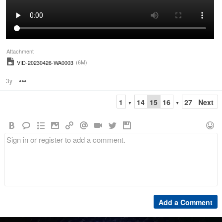
Attachment
(6M)
VID-20230426-WA0003
3y
Options
1
14
15
16
27
Next
▼
▼
Add a Comment