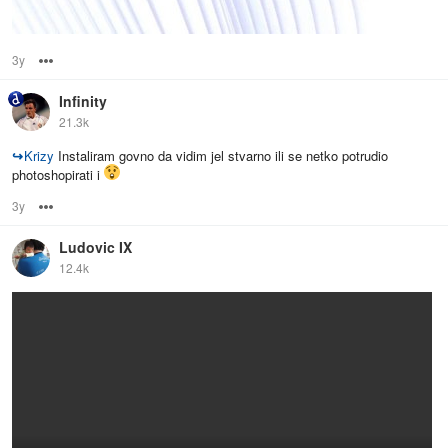
3y
Options
Infinity
21.3k
↪
Krizy
Instaliram govno da vidim jel stvarno ili se netko potrudio
photoshopirati i
3y
Options
Ludovic IX
12.4k