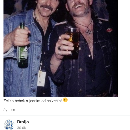
Željko bebek s jednim od najvećih!
3y
Options
Droljo
30.6k