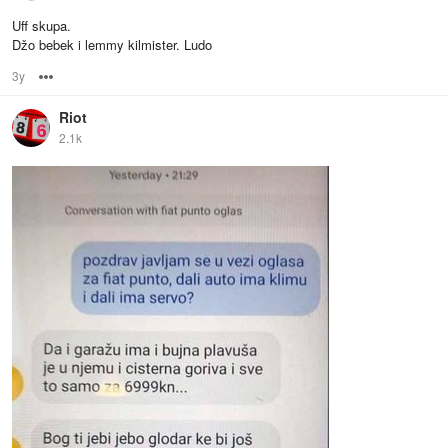
Uff skupa.
Džo bebek i lemmy kilmister. Ludo
3y
Options
Riot
2.1k