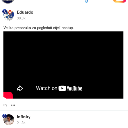
Eduardo
30.3k
Velika preporuka za pogledati cijeli nastup.
3y
Options
Infinity
21.3k