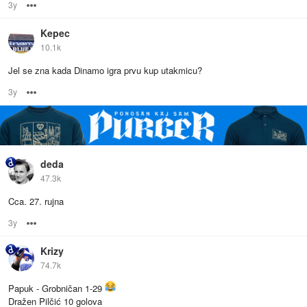
3y
Options
Kepec
10.1k
Jel se zna kada Dinamo igra prvu kup utakmicu?
3y
Options
deda
47.3k
Cca. 27. rujna
3y
Options
Krizy
74.7k
Papuk - Grobničan 1-29
Dražen Pilčić 10 golova