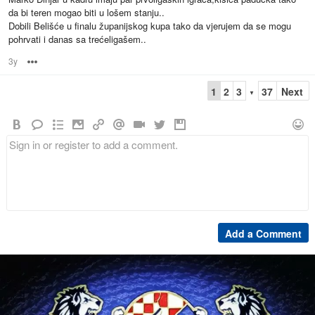
da bi teren mogao biti u lošem stanju..
Dobili Belišće u finalu županijskog kupa tako da vjerujem da se mogu
pohrvati i danas sa trećeligašem..
3y
Options
1
2
3
37
Next
▼
Add a Comment