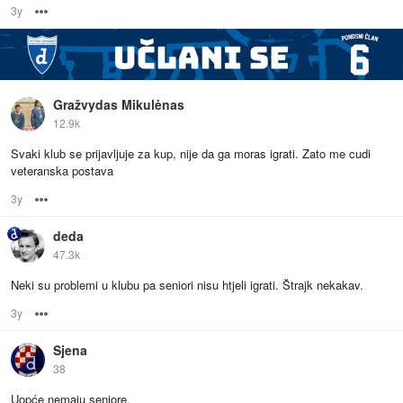
3y
Options
Gražvydas Mikulėnas
12.9k
Svaki klub se prijavljuje za kup, nije da ga moras igrati. Zato me cudi
veteranska postava
3y
Options
deda
47.3k
Neki su problemi u klubu pa seniori nisu htjeli igrati. Štrajk nekakav.
3y
Options
Sjena
38
Uopće nemaju seniore.