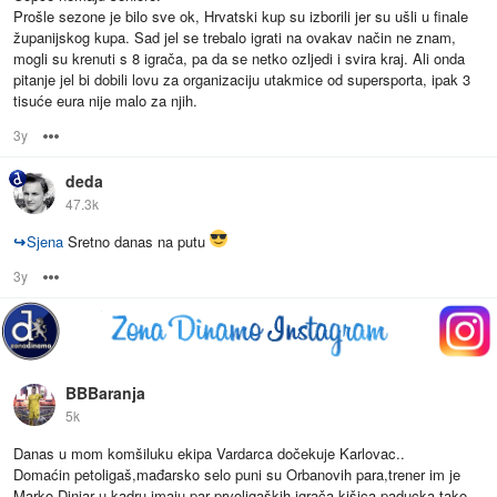
Prošle sezone je bilo sve ok, Hrvatski kup su izborili jer su ušli u finale
županijskog kupa. Sad jel se trebalo igrati na ovakav način ne znam,
mogli su krenuti s 8 igrača, pa da se netko ozljedi i svira kraj. Ali onda
pitanje jel bi dobili lovu za organizaciju utakmice od supersporta, ipak 3
tisuće eura nije malo za njih.
3y
Options
deda
47.3k
↪
Sjena
Sretno danas na putu
3y
Options
BBBaranja
5k
Danas u mom komšiluku ekipa Vardarca dočekuje Karlovac..
Domaćin petoligaš,mađarsko selo puni su Orbanovih para,trener im je
Marko Dinjar u kadru imaju par prvoligaških igrača,kišica paducka tako