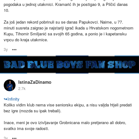
pogodaka u jednoj utakmici. Kramarić ih je postigao 9, a Pilčić danas
10.
Za još jedan rekord pobrinuli su se danas Papukovci. Naime, u 77.
minuti susreta zaigrao je najstariji igrač ikada u Hrvatskom nogometnom
Kupu, Tihomir Smiljanić sa svojih 65 godina, a ponio je i kapetansku
vrpcu do kraja utakmice.
3y
Options
IstinaZaDinamo
2.7k
↪
Infinity
Koliko vidim klub nema vise seniorsku ekipu, a nisu valjda htjeli predati
bez igre (mozda su ipak trebali).
Inace, meni je ovo izivljavanje Grobnicana malo pretjerano ali dobro,
svatko ima svoje radosti.
3y
Options