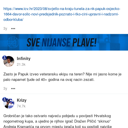
https://www.icv.hr/2023/08/svjetlo-na-kraju-tunela-za-nk-papuk-osjecko-
1664-davor-solic-novi-predsjednik-poznato-i-tko-cini-upravni-i-nadzorni-
odbor-kluba/
3y
Options
Infinity
21.3k
Zasto je Papuk izveo veteransku ekipu na teren? Nije mi jasno kome je
palo napamet ljude od 40+ godina na ovaj nacin zezati.
3y
Options
Krizy
74.7k
Grobničan je tako ostvario najveću pobjedu u povijesti Hrvatskog
nogometnog kupa, a ujedno je njihov igrač Dražen Pilčić “skinuo”
Andreja Kramarića na prvom mjestu igrača koji su postigli najviše