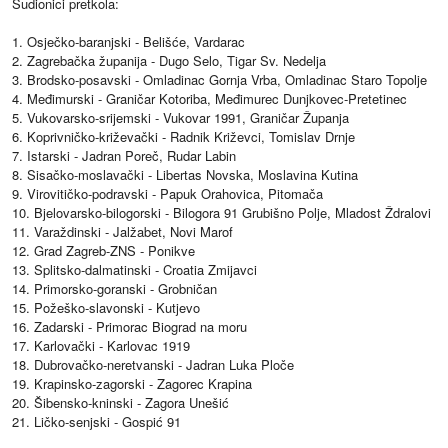
Sudionici pretkola:
1. Osječko-baranjski - Belišće, Vardarac
2. Zagrebačka županija - Dugo Selo, Tigar Sv. Nedelja
3. Brodsko-posavski - Omladinac Gornja Vrba, Omladinac Staro Topolje
4. Međimurski - Graničar Kotoriba, Međimurec Dunjkovec-Pretetinec
5. Vukovarsko-srijemski - Vukovar 1991, Graničar Županja
6. Koprivničko-križevački - Radnik Križevci, Tomislav Drnje
7. Istarski - Jadran Poreč, Rudar Labin
8. Sisačko-moslavački - Libertas Novska, Moslavina Kutina
9. Virovitičko-podravski - Papuk Orahovica, Pitomača
10. Bjelovarsko-bilogorski - Bilogora 91 Grubišno Polje, Mladost Ždralovi
11. Varaždinski - Jalžabet, Novi Marof
12. Grad Zagreb-ZNS - Ponikve
13. Splitsko-dalmatinski - Croatia Zmijavci
14. Primorsko-goranski - Grobničan
15. Požeško-slavonski - Kutjevo
16. Zadarski - Primorac Biograd na moru
17. Karlovački - Karlovac 1919
18. Dubrovačko-neretvanski - Jadran Luka Ploče
19. Krapinsko-zagorski - Zagorec Krapina
20. Šibensko-kninski - Zagora Unešić
21. Ličko-senjski - Gospić 91