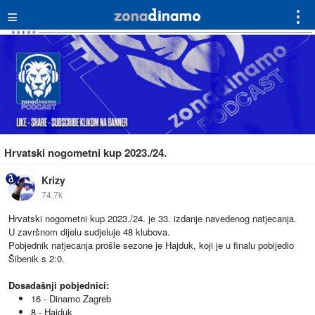
≡
⋮
Hrvatski nogometni kup 2023./24.
Krizy
74.7k
Hrvatski nogometni kup 2023./24. je 33. izdanje navedenog natjecanja.
U završnom dijelu sudjeluje 48 klubova.
Pobjednik natjecanja prošle sezone je Hajduk, koji je u finalu pobijedio
Šibenik s 2:0.
Dosadašnji pobjednici:
16 - Dinamo Zagreb
8 - Hajduk