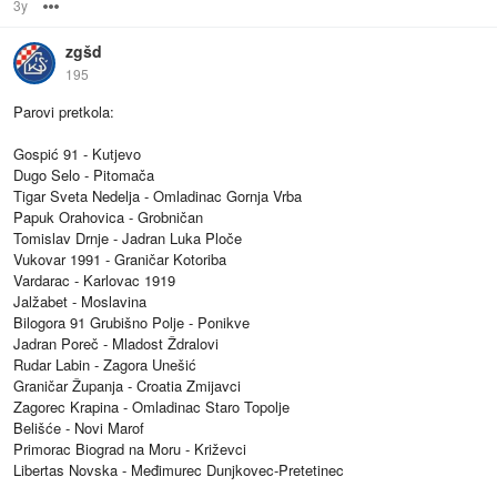
3y
Options
zgšd
195
Parovi pretkola:
Gospić 91 - Kutjevo
Dugo Selo - Pitomača
Tigar Sveta Nedelja - Omladinac Gornja Vrba
Papuk Orahovica - Grobničan
Tomislav Drnje - Jadran Luka Ploče
Vukovar 1991 - Graničar Kotoriba
Vardarac - Karlovac 1919
Jalžabet - Moslavina
Bilogora 91 Grubišno Polje - Ponikve
Jadran Poreč - Mladost Ždralovi
Rudar Labin - Zagora Unešić
Graničar Županja - Croatia Zmijavci
Zagorec Krapina - Omladinac Staro Topolje
Belišće - Novi Marof
Primorac Biograd na Moru - Križevci
Libertas Novska - Međimurec Dunjkovec-Pretetinec