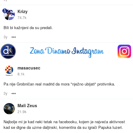
Krizy
74.7k
Bili bi kažnjeni da su predali.
3y
Options
masacusec
8.1k
Pa nije Grobničan real madrid da mora "nježno ubijati" protivnika.
3y
Options
Mali Zeus
21.9k
Najbolje mi je kad neki tetak na facebooku, kojem je najveća aktivnost
kad se digne da uzme daljinski, komentira da su igrači Papuka luzeri.