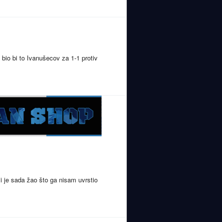
 bio bi to Ivanušecov za 1-1 protiv
i je sada žao što ga nisam uvrstio