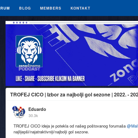
ORUM
BLOG
MEMBERS
KONTAKT
TROFEJ CICO | Izbor za najbolji gol sezone | 2022. - 202
Eduardo
30.3k
TROFEJ CICO ideja je potekla od našeg poštovanog forumaša
@
Mal
najlijepši/najatraktivniji/najbolji gol sezone.