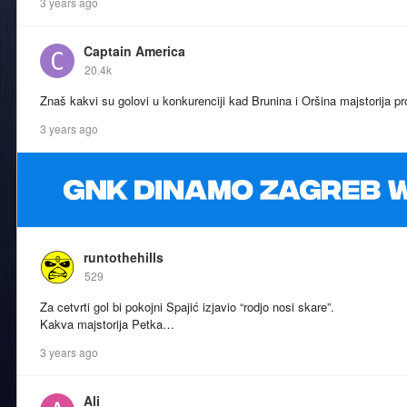
3 years ago
Captain America
20.4k
Znaš kakvi su golovi u konkurenciji kad Brunina i Oršina majstorija pro
3 years ago
runtothehills
529
Za cetvrti gol bi pokojni Spajić izjavio “rodjo nosi skare”.
Kakva majstorija Petka…
3 years ago
Ali