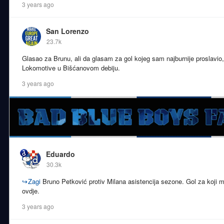
3 years ago
San Lorenzo
23.7k
Glasao za Brunu, ali da glasam za gol kojeg sam najburnije proslavio,
Lokomotive u Bišćanovom debiju.
3 years ago
Eduardo
30.3k
↪
Zagi
Bruno Petković protiv Milana asistencija sezone. Gol za koji m
ovdje.
3 years ago