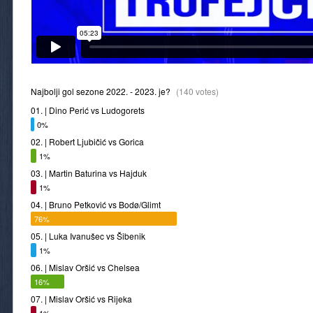
Najbolji gol sezone 2022. - 2023. je?
(140 votes)
01. | Dino Perić vs Ludogorets
0%
02. | Robert Ljubičić vs Gorica
1%
03. | Martin Baturina vs Hajduk
1%
04. | Bruno Petković vs Bodø/Glimt
76%
05. | Luka Ivanušec vs Šibenik
1%
06. | Mislav Oršić vs Chelsea
16%
07. | Mislav Oršić vs Rijeka