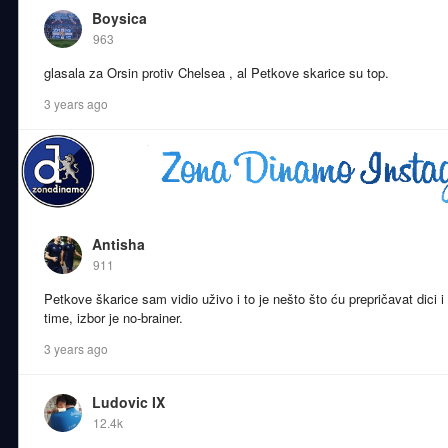
Boysica
963
glasala za Orsin protiv Chelsea , al Petkove skarice su top.
3 years ago
Antisha
911
Petkove škarice sam vidio uživo i to je nešto što ću prepričavat dici
time, izbor je no-brainer.
3 years ago
Ludovic IX
12.4k