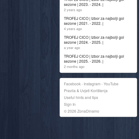
sezone | 2023. - 2024. |
2 years ago
TROFEJ CICO | Izbor za najbolji gol
sezone | 2021. - 2022. |
4 years ago
TROFEJ CICO | Izbor za najbolji gol
sezone | 2024. - 2025. |
a year ago
TROFEJ CICO | Izbor za najbolji gol
sezone | 2025. - 2026. |
2 months ago
Facebook - Instagram - YouTube
Pravila & Uvjeti Korištenja
Useful hints and tips
Sign In
© 2026 ZonaDinamo