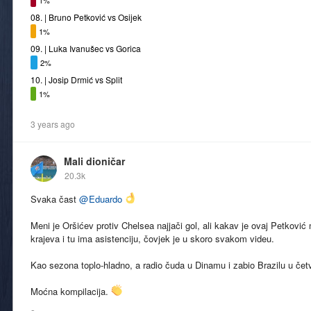
1%
08. | Bruno Petković vs Osijek
1%
09. | Luka Ivanušec vs Gorica
2%
10. | Josip Drmić vs Split
1%
3 years ago
Mali dioničar
20.3k
Svaka čast
@
Eduardo
Meni je Oršićev protiv Chelsea najjači gol, ali kakav je ovaj Petković 
krajeva i tu ima asistenciju, čovjek je u skoro svakom videu.
Kao sezona toplo-hladno, a radio čuda u Dinamu i zabio Brazilu u četv
Moćna kompilacija.