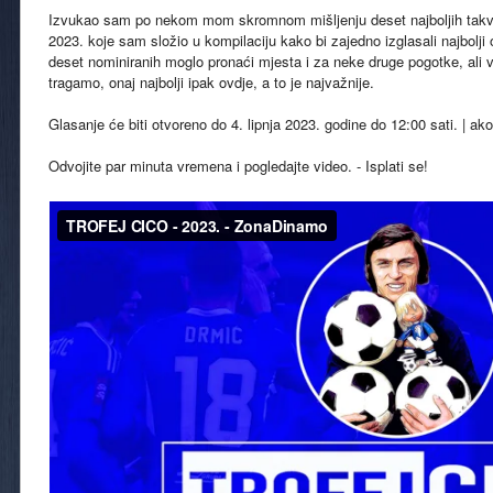
Izvukao sam po nekom mom skromnom mišljenju deset najboljih takv
2023. koje sam složio u kompilaciju kako bi zajedno izglasali najbolji
deset nominiranih moglo pronaći mjesta i za neke druge pogotke, ali v
tragamo, onaj najbolji ipak ovdje, a to je najvažnije.
Glasanje će biti otvoreno do 4. lipnja 2023. godine do 12:00 sati. | ako
Odvojite par minuta vremena i pogledajte video. - Isplati se!