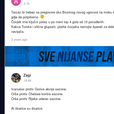
2.7k
Tarzan bi trebao na pregovore oko Bruninog novog ugovora na mobu sam
gdje da potpišemo.
Čovjek ima ključni potez u po meni top 4 gola od 10 ponuđenih.
Kakva Turska i slične gluposti, platite čovjeka nemojte šparati za dobr
navijača.
3 years ago
Zagi
18.6k
Ivanušec protiv Gorice akcija sezone.
Orša protiv Chelsea kontra sezone.
Orša protiv Rijeke udarac sezone.
Al škarice su škarice.