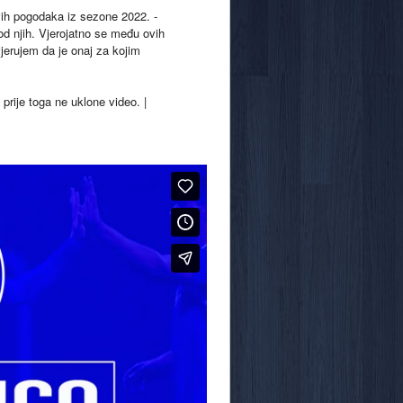
ih pogodaka iz sezone 2022. -
 od njih. Vjerojatno se među ovih
jerujem da je onaj za kojim
 prije toga ne uklone video. |