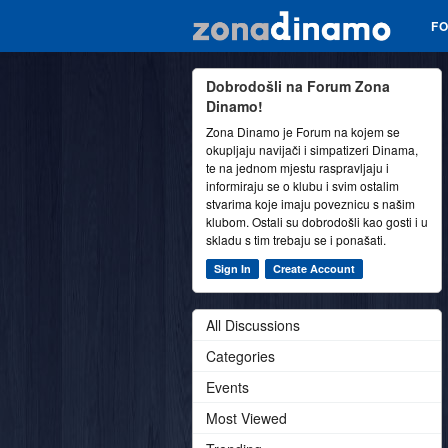
F
Dobrodošli na Forum Zona
Dinamo!
Zona Dinamo je Forum na kojem se
okupljaju navijači i simpatizeri Dinama,
te na jednom mjestu raspravljaju i
informiraju se o klubu i svim ostalim
stvarima koje imaju poveznicu s našim
klubom. Ostali su dobrodošli kao gosti i u
skladu s tim trebaju se i ponašati.
Sign In
Create Account
All Discussions
Categories
Events
Most Viewed