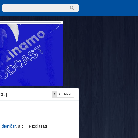
3. |
1
2
Next
i dioničar
, a cilj je izglasati