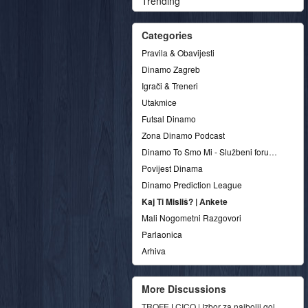
Trending
Categories
Pravila & Obavijesti
Dinamo Zagreb
Igrači & Treneri
Utakmice
Futsal Dinamo
Zona Dinamo Podcast
Dinamo To Smo Mi - Službeni forum udruge
Povijest Dinama
Dinamo Prediction League
Kaj Ti Misliš? | Ankete
Mali Nogometni Razgovori
Parlaonica
Arhiva
More Discussions
TROFEJ CICO | Izbor za najbolji gol