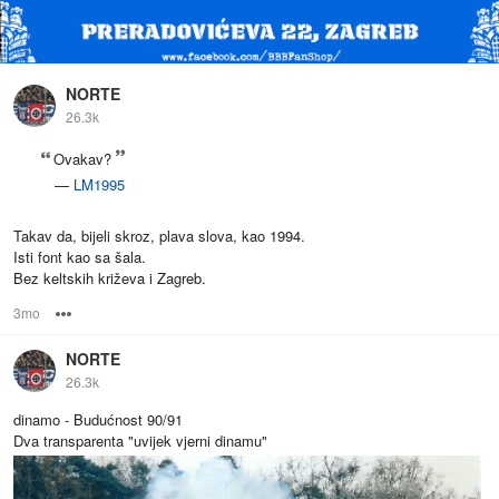
NORTE
26.3k
Ovakav?
—
LM1995
Takav da, bijeli skroz, plava slova, kao 1994.
Isti font kao sa šala.
Bez keltskih križeva i Zagreb.
3mo
Options
NORTE
26.3k
dinamo - Budućnost 90/91
Dva transparenta "uvijek vjerni dinamu"