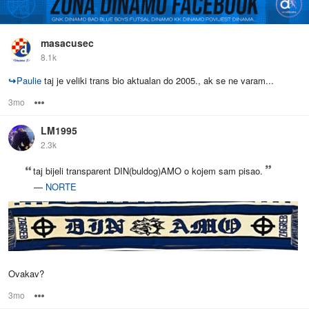
masacusec
8.1k
↪
Paulie
taj je veliki trans bio aktualan do 2005., ak se ne varam...
3mo
Options
LM1995
2.3k
taj bijeli transparent DIN(buldog)AMO o kojem sam pisao.
—
NORTE
Ovakav?
3mo
Options