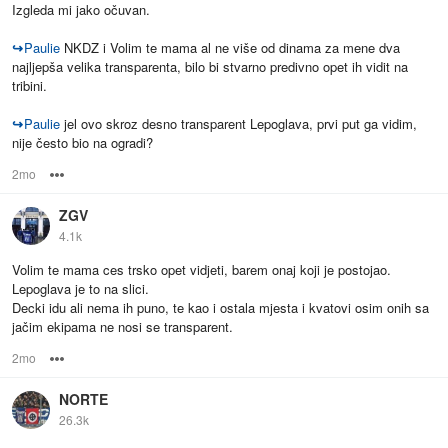
Izgleda mi jako očuvan.
↪
Paulie
NKDZ i Volim te mama al ne više od dinama za mene dva
najljepša velika transparenta, bilo bi stvarno predivno opet ih vidit na
tribini.
↪
Paulie
jel ovo skroz desno transparent Lepoglava, prvi put ga vidim,
nije često bio na ogradi?
2mo
Options
ZGV
4.1k
Volim te mama ces trsko opet vidjeti, barem onaj koji je postojao.
Lepoglava je to na slici.
Decki idu ali nema ih puno, te kao i ostala mjesta i kvatovi osim onih sa
jačim ekipama ne nosi se transparent.
2mo
Options
NORTE
26.3k