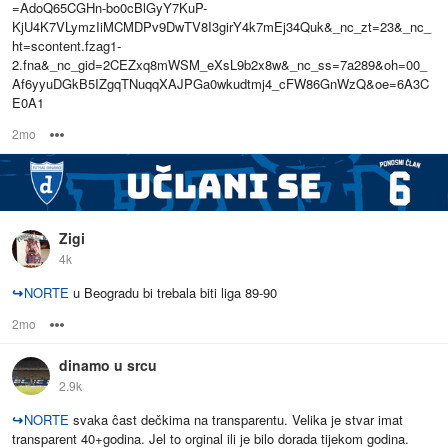
2mo
Options
Zigi
4k
↪
NORTE
u Beogradu bi trebala biti liga 89-90
2mo
Options
dinamo u srcu
2.9k
↪
NORTE
svaka ĉast dečkima na transparentu. Velika je stvar imat
transparent 40+godina. Jel to orginal ili je bilo dorada tijekom godina.