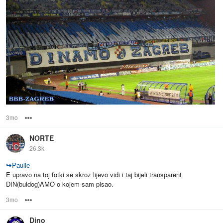
3mo
Options
NORTE
26.3k
↪
Paulie
E upravo na toj fotki se skroz lijevo vidi i taj bijeli transparent
DIN(buldog)AMO o kojem sam pisao.
3mo
Options
Dino