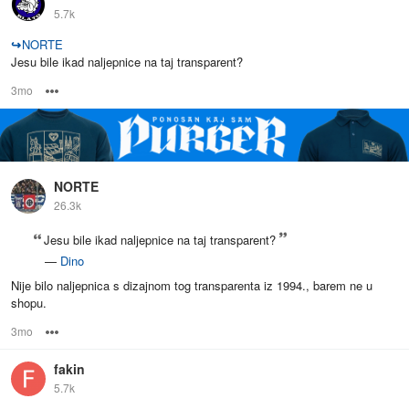
5.7k
↪
NORTE
Jesu bile ikad naljepnice na taj transparent?
3mo
Options
NORTE
26.3k
Jesu bile ikad naljepnice na taj transparent?
—
Dino
Nije bilo naljepnica s dizajnom tog transparenta iz 1994., barem ne u
shopu.
3mo
Options
fakin
5.7k