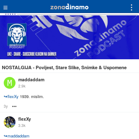
≡
⋮
NOSTALGIJA - Povijest, Stare Slike, Snimke & Uspomene
maddaddam
2.9k
↪
flexXy
1939. mislim.
3y
Options
flexXy
3.3k
↪
maddaddam