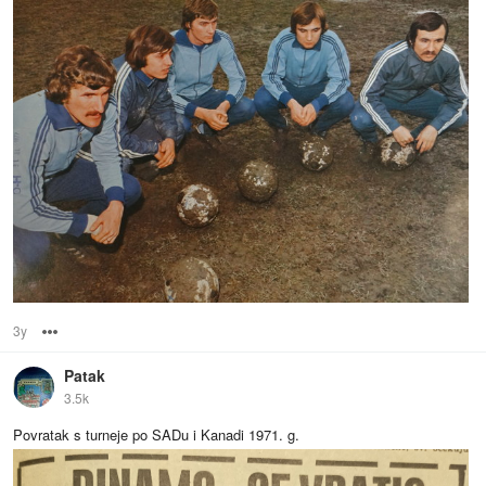
3y
Options
Patak
3.5k
Povratak s turneje po SADu i Kanadi 1971. g.