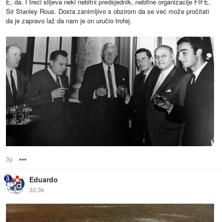
E, da. I treći slijeva neki nebitni predsjednik, nebitne organizacije FIFE,
Sir Stanley Rous. Dosta zanimljivo s obzirom da se već može pročitati
da je zapravo laž da nam je on uručio trofej.
3y
Options
Eduardo
30.3k