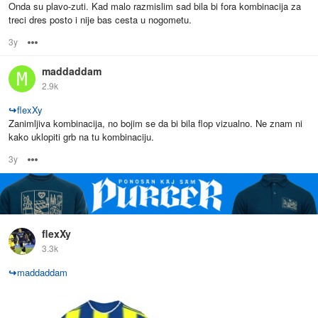
Onda su plavo-zuti. Kad malo razmislim sad bila bi fora kombinacija za
treci dres posto i nije bas cesta u nogometu.
3y
Options
maddaddam
2.9k
↪
flexXy
Zanimljiva kombinacija, no bojim se da bi bila flop vizualno. Ne znam ni
kako uklopiti grb na tu kombinaciju.
3y
Options
flexXy
3.3k
↪
maddaddam