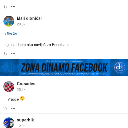
3y
Options
Mali dioničar
20.3k
↪
flexXy
Izgleda dobro ako navijaš za Fenerbahce.
3y
Options
Crusades
25.1k
Ili Vrapče
3y
Options
superhik
12.9k