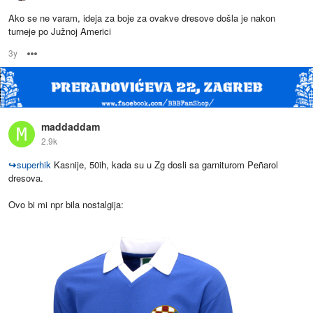
Ako se ne varam, ideja za boje za ovakve dresove došla je nakon
turneje po Južnoj Americi
3y
Options
maddaddam
2.9k
↪
superhik
Kasnije, 50ih, kada su u Zg dosli sa garniturom Peñarol
dresova.
Ovo bi mi npr bila nostalgija: