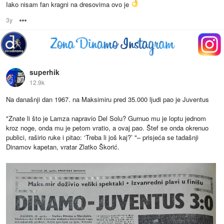
Iako nisam fan kragni na dresovima ovo je
3y
Options
superhik
12.9k
Na današnji dan 1967. na Maksimiru pred 35.000 ljudi pao je Juventus
"Znate li što je Lamza napravio Del Solu? Gurnuo mu je loptu jednom
kroz noge, onda mu je petom vratio, a ovaj pao. Štef se onda okrenuo
publici, raširio ruke i pitao: ‘Treba li još kaj?’ "– prisjeća se tadašnji
Dinamov kapetan, vratar Zlatko Škorić.