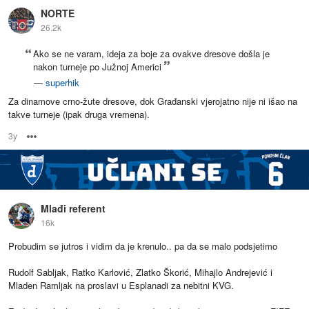
NORTE
26.2k
Ako se ne varam, ideja za boje za ovakve dresove došla je
nakon turneje po Južnoj Americi
—
superhik
Za dinamove crno-žute dresove, dok Građanski vjerojatno nije ni išao na
takve turneje (ipak druga vremena).
3y
Options
Mlađi referent
16k
Probudim se jutros i vidim da je krenulo.. pa da se malo podsjetimo
Rudolf Sabljak, Ratko Karlović, Zlatko Škorić, Mihajlo Andrejević i
Mladen Ramljak na proslavi u Esplanadi za nebitni KVG.