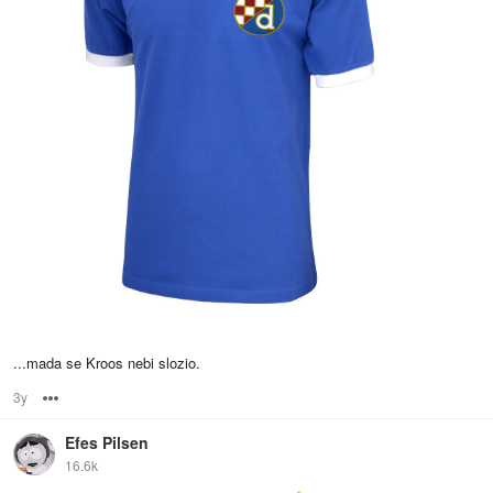
...mada se Kroos nebi slozio.
3y
Options
Efes Pilsen
16.6k