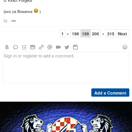
Iz Kibici Purgera
(ovo za Bosance
)
3y
Options
1
198
199
200
315
Next
▼
▼
Add a Comment