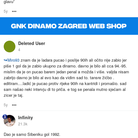
glavu”
5y
Options
Deleted User
4
↪
Miro93
znam da je ladara pucao i poslije 90ih ali očito nije zabio jer
piše 1 gol da je zabio ukupno za dinamo. davno je bilo ali cca 94.-95.
mislim da je on pucao barem jedan penal a možda i više. valjda nisam
zabrijo davno je bilo al evo kao da vidim sad to. tansre žićbo .
editiram....ladić je pucao protiv rijeke 90ih na kantridi i promašio. sad
sam našao neki intervju di to priča. e tog se penala mutno sjećam al
zicer je taj.
5y
Options
Infinity
21.3k
Dao je samo Sibeniku gol 1992.