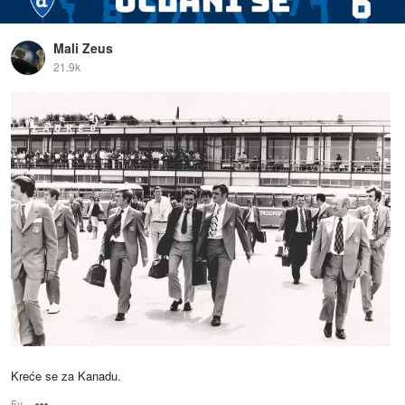
Mali Zeus
21.9k
Kreće se za Kanadu.
5y
Options