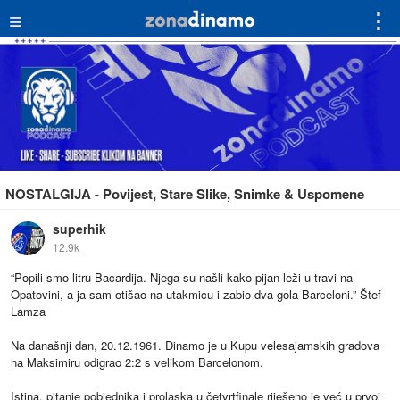
≡
⋮
NOSTALGIJA - Povijest, Stare Slike, Snimke & Uspomene
superhik
12.9k
“Popili smo litru Bacardija. Njega su našli kako pijan leži u travi na
Opatovini, a ja sam otišao na utakmicu i zabio dva gola Barceloni.” Štef
Lamza
Na današnji dan, 20.12.1961. Dinamo je u Kupu velesajamskih gradova
na Maksimiru odigrao 2:2 s velikom Barcelonom.
Istina, pitanje pobjednika i prolaska u četvrtfinale riješeno je već u prvoj