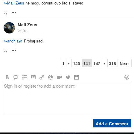
↪
Mali Zeus
ne mogu otvoriti ovo što si stavio
5y
Options
Mali Zeus
21.9k
↪
andrija91
Probaj sad.
5y
Options
1
140
141
142
316
Next
▼
▼
Add a Comment