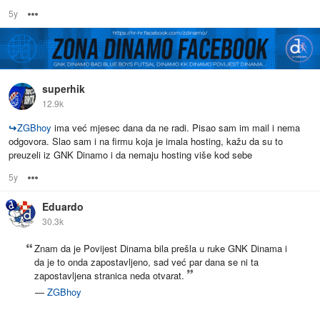
5y
Options
superhik
12.9k
↪
ZGBhoy
ima već mjesec dana da ne radi. Pisao sam im mail i nema
odgovora. Slao sam i na firmu koja je imala hosting, kažu da su to
preuzeli iz GNK Dinamo i da nemaju hosting više kod sebe
5y
Options
Eduardo
30.3k
Znam da je Povijest Dinama bila prešla u ruke GNK Dinama i
da je to onda zapostavljeno, sad već par dana se ni ta
zapostavljena stranica neda otvarat.
—
ZGBhoy