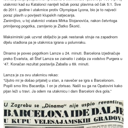
utakmici kad su Katalonci nanijeli težak poraz plavima od čak 5:1. Sve
do 2011. godine i utakmice protiv Olympique Lyona, bio je to najveći
poraz plavih u povijesti klupskih natjecanja.
Zanimljivo, u toj utakmici vratara Mirka Stojanovića, nakon četvrtoga
primljenog pogotka, zamijenio je Zlatko Škorić.
Maksimirski pak uzvrat obilježio je pak nestanak struje na zapadnom
dijelu stadiona pa je utakmica igrana u polumraku.
Dinamo je poveo pogotkom Lamze u 24. minuti. Barcelona izjednačuje
preko Evarista, ali Štef Lamza se zainatio i zabija za vodstvo Purgera u
‘47. Konačan rezultat postavlja Zaballa u 69. minuti.
Lamza je za ovu utakmicu rekao:
“Ujutro mi je došao prijatelj u stan, a navečer se igra s Barcelonom.
Popili smo litru Bacardija. I on je zbrisao. Našli su ga na Opatovini kako
pijan leži u travi. Ja odem na utakmicu i dam Barceloni dva gola.”