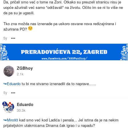
Da, pričali smo već o tome na Zoni. Otkako su preuzeli stranicu nisu je
uopće ažurirali već samo "održavali" na životu. Očito im se ni to više ne
da pa su je ugasili.
Tko zna možda nas iznenade pa uskoro osvane nova redizajnirana i
ažurirana PD?
5y
Options
ZGBhoy
2.1k
↪
Eduardo
tu bi me stvarno iznenadili da to naprave……
5y
Options
Eduardo
30.3k
↪
Miro93
kad smo već kod Ladića i penala... Jel istina da je na nekim
prijateljskim utakmicama Dinama čak igrao i u napadu?