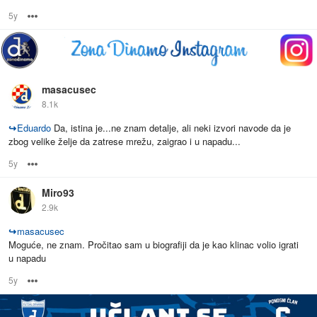
5y
Options
masacusec
8.1k
↪
Eduardo
Da, istina je...ne znam detalje, ali neki izvori navode da je
zbog velike želje da zatrese mrežu, zaigrao i u napadu...
5y
Options
Miro93
2.9k
↪
masacusec
Moguće, ne znam. Pročitao sam u biografiji da je kao klinac volio igrati
u napadu
5y
Options