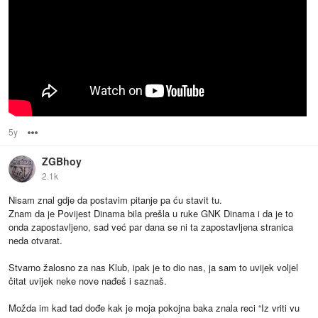
5y
Options
ZGBhoy
2.1k
Nisam znal gdje da postavim pitanje pa ću stavit tu.
Znam da je Povijest Dinama bila prešla u ruke GNK Dinama i da je to
onda zapostavljeno, sad već par dana se ni ta zapostavljena stranica
neda otvarat.
Stvarno žalosno za nas Klub, ipak je to dio nas, ja sam to uvijek voljel
čitat uvijek neke nove nađeš i saznaš.
Možda im kad tad dođe kak je moja pokojna baka znala reci “Iz vriti vu