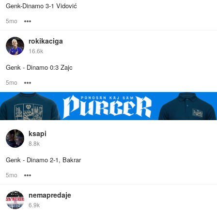
Genk-Dinamo 3-1 Vidović
5mo
Options
rokikaciga
16.6k
Genk - Dinamo 0:3 Zajc
5mo
Options
ksapi
8.8k
Genk - Dinamo 2-1, Bakrar
5mo
Options
nemapredaje
6.9k