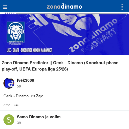
≡
⋮
Zona Dinamo Predictor || Genk - Dinamo (Knockout phase
play-off, UEFA Europa liga 25/26)
Ivek3009
59
Genk - Dinamo 0:3 Zajc
5mo
Options
Samo Dinamo ja volim
39