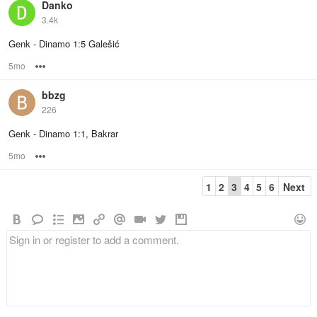
Danko
3.4k
Genk - Dinamo 1:5 Galešić
5mo
Options
bbzg
226
Genk - Dinamo 1:1, Bakrar
5mo
Options
1
2
3
4
5
6
Next