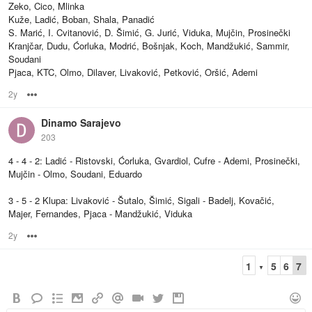
Zeko, Cico, Mlinka
Kuže, Ladić, Boban, Shala, Panadić
S. Marić, I. Cvitanović, D. Šimić, G. Jurić, Viduka, Mujčin, Prosinečki
Kranjčar, Dudu, Ćorluka, Modrić, Bošnjak, Koch, Mandžukić, Sammir,
Soudani
Pjaca, KTC, Olmo, Dilaver, Livaković, Petković, Oršić, Ademi
2y
Options
Dinamo Sarajevo
203
4 - 4 - 2: Ladić - Ristovski, Ćorluka, Gvardiol, Cufre - Ademi, Prosinečki,
Mujčin - Olmo, Soudani, Eduardo
3 - 5 - 2 Klupa: Livaković - Šutalo, Šimić, Sigali - Badelj, Kovačić,
Majer, Fernandes, Pjaca - Mandžukić, Viduka
2y
Options
1
5
6
7
▼