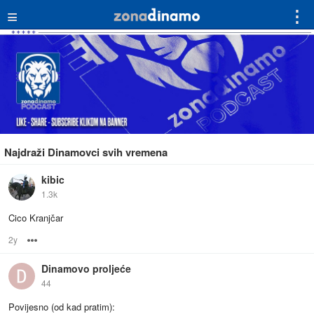
≡
⋮
Najdraži Dinamovci svih vremena
kibic
1.3k
Cico Kranjčar
2y
Options
Dinamovo proljeće
44
Povijesno (od kad pratim):