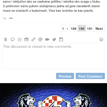
samo i isključivo ako se zaokrene politika i retorika oko svega u klubu.
U protivnom samo pukom slučajnoscu jedna od gore navedenih stavki
moze se izostaviti u budućnosti. Vise kao iznimka ne kao pravilo.
1y
Options
1
189
190
191
Next
▼