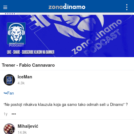
≡
⋮
Trener - Fabio Cannavaro
IceMan
4.3k
↪
Fan
“Ne postoji nikakva klauzula koja ga samo tako odmah seli u Dinamo” ?
1y
Options
Mihaljević
14.9k