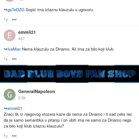
↪
gaTeDZG
Sopić ima izlaznu klauzulu u ugovoru.
1y
Options
emreli21
457
↪
IceMan
Nema klauzulu za Dinamo. Ali ima za bilo koji klub.
1y
Options
GeneralNapoleon
2.5k
↪
emreli21
Znaci lik iz njegovog stozera kaze da nema za Dinamo i ti sad zelis rec
da je samo semantika u pitanju i on ubiti ima ne samo za Dinamo nego
za bilo koji klub izlaznu klauzulu?
1y
Options