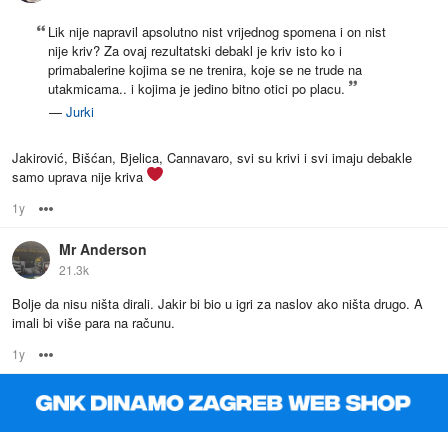
Lik nije napravil apsolutno nist vrijednog spomena i on nist
nije kriv? Za ovaj rezultatski debakl je kriv isto ko i
primabalerine kojima se ne trenira, koje se ne trude na
utakmicama.. i kojima je jedino bitno otici po placu.
—
Jurki
Jakirović, Bišćan, Bjelica, Cannavaro, svi su krivi i svi imaju debakle
samo uprava nije kriva
1y
Options
Mr Anderson
21.3k
Bolje da nisu ništa dirali. Jakir bi bio u igri za naslov ako ništa drugo. A
imali bi više para na računu.
1y
Options