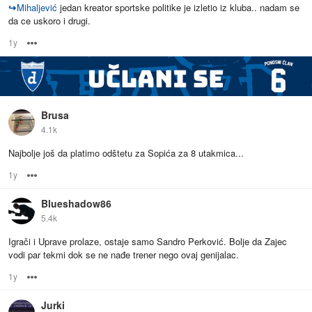
↪
Mihaljević
jedan kreator sportske politike je izletio iz kluba.. nadam se
da ce uskoro i drugi.
1y
Options
Brusa
4.1k
Najbolje još da platimo odštetu za Sopića za 8 utakmica...
1y
Options
Blueshadow86
5.4k
Igrači i Uprave prolaze, ostaje samo Sandro Perković. Bolje da Zajec
vodi par tekmi dok se ne nađe trener nego ovaj genijalac.
1y
Options
Jurki