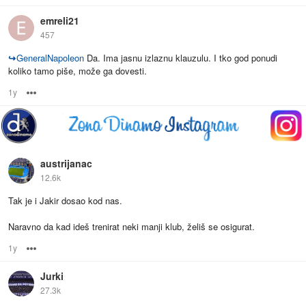
emreli21
457
↪
GeneralNapoleon
Da. Ima jasnu izlaznu klauzulu. I tko god ponudi
koliko tamo piše, može ga dovesti.
1y
Options
austrijanac
12.6k
Tak je i Jakir dosao kod nas.
Naravno da kad ideš trenirat neki manji klub, želiš se osigurat.
1y
Options
Jurki
27.3k