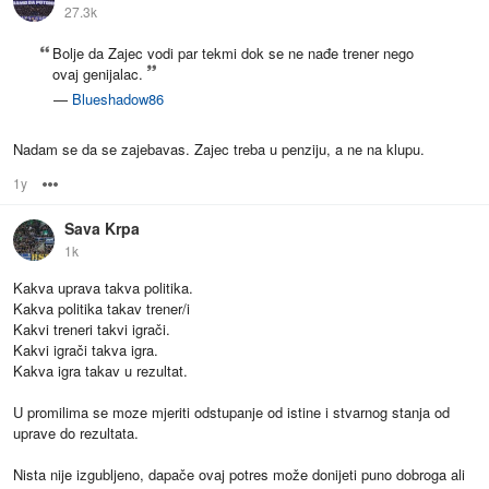
27.3k
Bolje da Zajec vodi par tekmi dok se ne nađe trener nego
ovaj genijalac.
—
Blueshadow86
Nadam se da se zajebavas. Zajec treba u penziju, a ne na klupu.
1y
Options
Sava Krpa
1k
Kakva uprava takva politika.
Kakva politika takav trener/i
Kakvi treneri takvi igrači.
Kakvi igrači takva igra.
Kakva igra takav u rezultat.
U promilima se moze mjeriti odstupanje od istine i stvarnog stanja od
uprave do rezultata.
Nista nije izgubljeno, dapače ovaj potres može donijeti puno dobroga ali