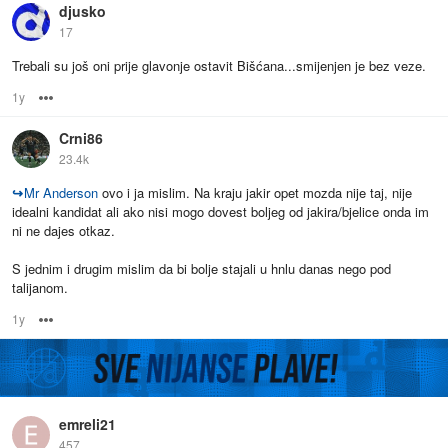
djusko
17
Trebali su još oni prije glavonje ostavit Bišćana...smijenjen je bez veze.
1y
Options
Crni86
23.4k
↪
Mr Anderson
ovo i ja mislim. Na kraju jakir opet mozda nije taj, nije
idealni kandidat ali ako nisi mogo dovest boljeg od jakira/bjelice onda im
ni ne dajes otkaz.
S jednim i drugim mislim da bi bolje stajali u hnlu danas nego pod
talijanom.
1y
Options
emreli21
457