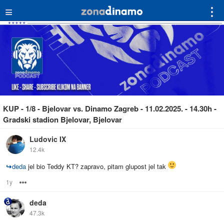
≡
⋮
KUP - 1/8 - Bjelovar vs. Dinamo Zagreb - 11.02.2025. - 14.30h -
Gradski stadion Bjelovar, Bjelovar
Ludovic IX
12.4k
↪
deda
jel bio Teddy KT? zapravo, pitam glupost jel tak
1y
Options
deda
47.3k