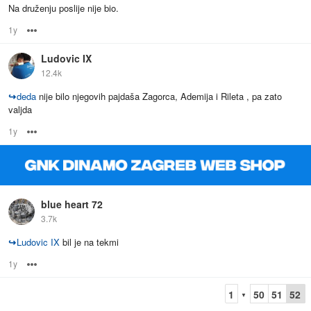
Na druženju poslije nije bio.
1y
Options
Ludovic IX
12.4k
↪
deda
nije bilo njegovih pajdaša Zagorca, Ademija i Rileta , pa zato
valjda
1y
Options
blue heart 72
3.7k
↪
Ludovic IX
bil je na tekmi
1y
Options
1
50
51
52
▼