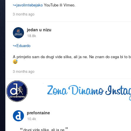
↪
javolimtebejako
YouTube ili Vimeo.
3 months ago
jedan u nizu
18.8k
↪
Eduardo
A primjetio sam da drugi vide slike, ali ja ne. Ne znam do cega bi to
3 months ago
prefontaine
10.4k
drugi vide slike, ali ja ne