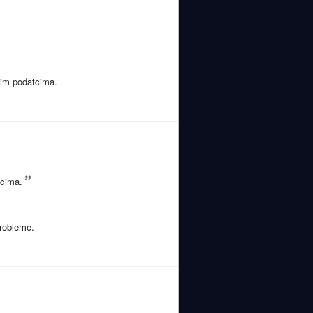
lnim podatcima.
tcima.
probleme.