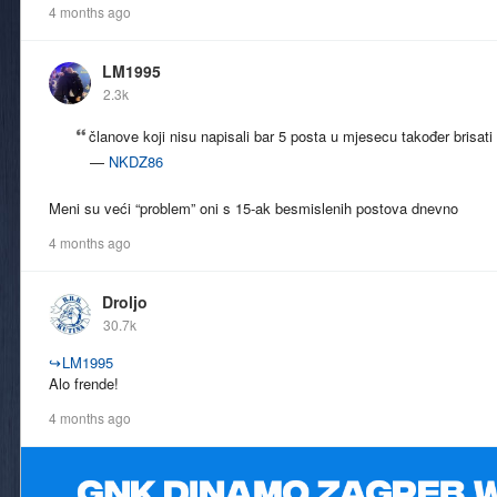
4 months ago
LM1995
2.3k
članove koji nisu napisali bar 5 posta u mjesecu također brisati
—
NKDZ86
Meni su veći “problem” oni s 15-ak besmislenih postova dnevno
4 months ago
Droljo
30.7k
↪
LM1995
Alo frende!
4 months ago