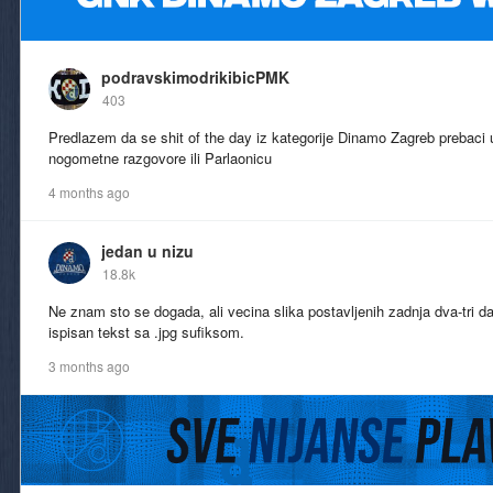
podravskimodrikibicPMK
403
Predlazem da se shit of the day iz kategorije Dinamo Zagreb prebaci
nogometne razgovore ili Parlaonicu
4 months ago
jedan u nizu
18.8k
Ne znam sto se dogada, ali vecina slika postavljenih zadnja dva-tri d
ispisan tekst sa .jpg sufiksom.
3 months ago