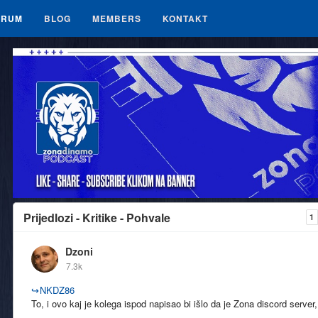
ORUM
BLOG
MEMBERS
KONTAKT
Prijedlozi - Kritike - Pohvale
1
Dzoni
7.3k
↪
NKDZ86
To, i ovo kaj je kolega ispod napisao bi išlo da je Zona discord server,