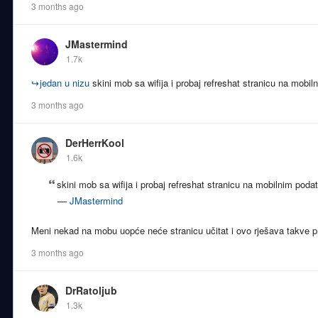
3 months ago
JMastermind
1.7k
↪
jedan u nizu
skini mob sa wifija i probaj refreshat stranicu na mobi
3 months ago
DerHerrKool
1.6k
skini mob sa wifija i probaj refreshat stranicu na mobilnim poda
—
JMastermind
Meni nekad na mobu uopće neće stranicu učitat i ovo rješava takve 
3 months ago
DrRatoljub
1.3k