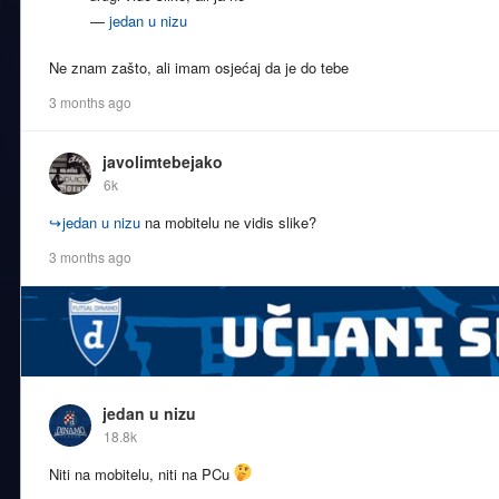
—
jedan u nizu
Ne znam zašto, ali imam osjećaj da je do tebe
3 months ago
javolimtebejako
6k
↪
jedan u nizu
na mobitelu ne vidis slike?
3 months ago
jedan u nizu
18.8k
Niti na mobitelu, niti na PCu