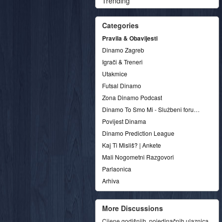
Trending
Categories
Pravila & Obavijesti
Dinamo Zagreb
Igrači & Treneri
Utakmice
Futsal Dinamo
Zona Dinamo Podcast
Dinamo To Smo Mi - Službeni forum udruge
Povijest Dinama
Dinamo Prediction League
Kaj Ti Misliš? | Ankete
Mali Nogometni Razgovori
Parlaonica
Arhiva
More Discussions
Cijene godišnjih, pojedinačnih ulaznica,