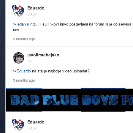
Eduardo
30.3k
↪
jedan u nizu
ili su linkovi krivo postavljeni na forum ili je do servisa
nas.
3 months ago
javolimtebejako
6k
↪
Eduardo
na sta je najbolje video uploadat?
3 months ago
Eduardo
30.3k