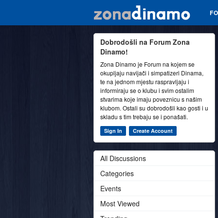
F
Dobrodošli na Forum Zona
Dinamo!
Zona Dinamo je Forum na kojem se
okupljaju navijači i simpatizeri Dinama,
te na jednom mjestu raspravljaju i
informiraju se o klubu i svim ostalim
stvarima koje imaju poveznicu s našim
klubom. Ostali su dobrodošli kao gosti i u
skladu s tim trebaju se i ponašati.
Sign In
Create Account
All Discussions
Categories
Events
Most Viewed