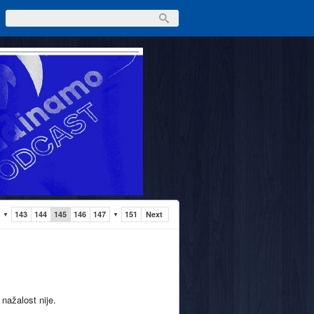
143
144
145
146
147
151
Next
▼
▼
 nažalost nije.