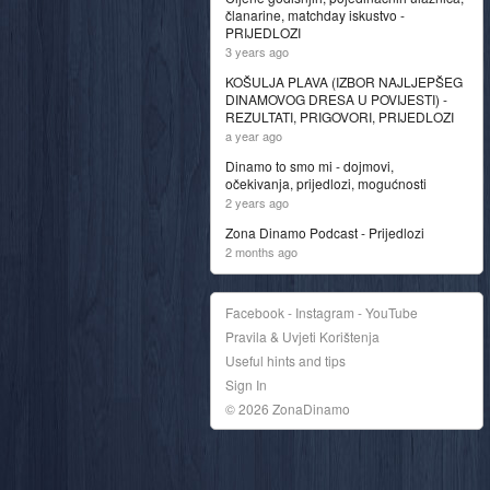
članarine, matchday iskustvo -
PRIJEDLOZI
3 years ago
KOŠULJA PLAVA (IZBOR NAJLJEPŠEG
DINAMOVOG DRESA U POVIJESTI) -
REZULTATI, PRIGOVORI, PRIJEDLOZI
a year ago
Dinamo to smo mi - dojmovi,
očekivanja, prijedlozi, mogućnosti
2 years ago
Zona Dinamo Podcast - Prijedlozi
2 months ago
Facebook - Instagram - YouTube
Pravila & Uvjeti Korištenja
Useful hints and tips
Sign In
© 2026 ZonaDinamo