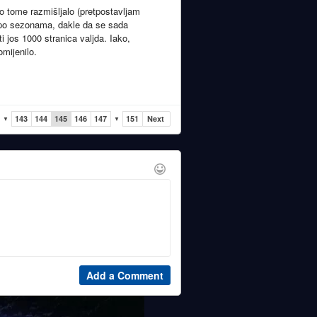
 o tome razmišljalo (pretpostavljam
i po sezonama, dakle da se sada
i jos 1000 stranica valjda. Iako,
mijenilo.
143
144
145
146
147
151
Next
▼
▼
Add a Comment