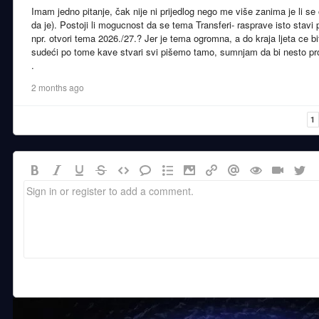
Imam jedno pitanje, čak nije ni prijedlog nego me više zanima je li se
da je). Postoji li mogucnost da se tema Transferi- rasprave isto stav
npr. otvori tema 2026./27.? Jer je tema ogromna, a do kraja ljeta ce bit
sudeći po tome kave stvari svi pišemo tamo, sumnjam da bi nesto pro
.
2 months ago
1