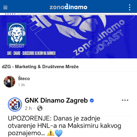
≡
⋮
dZG - Marketing & Društvene Mreže
Šteco
1.9k