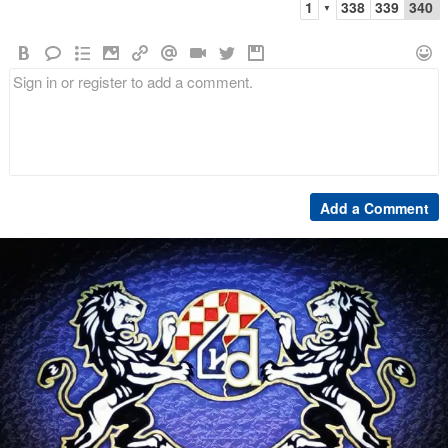
1
338
339
340
▼
Add a Comment