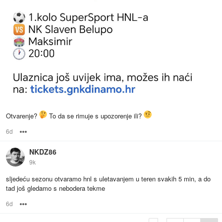
Otvarenje?
To da se rimuje s upozorenje ili?
6d
Options
NKDZ86
9k
sljedeću sezonu otvaramo hnl s uletavanjem u teren svakih 5 min, a do
tad još gledamo s nebodera tekme
6d
Options