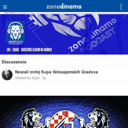
≡
⋮
Discussions
Nestali trofej Kupa Velesajamskih Gradova
Started by Sajla
2y