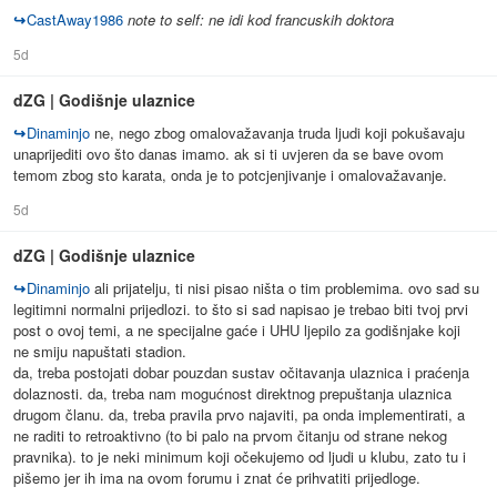
↪
CastAway1986
note to self: ne idi kod francuskih doktora
5d
dZG | Godišnje ulaznice
↪
Dinaminjo
ne, nego zbog omalovažavanja truda ljudi koji pokušavaju
unaprijediti ovo što danas imamo. ak si ti uvjeren da se bave ovom
temom zbog sto karata, onda je to potcjenjivanje i omalovažavanje.
5d
dZG | Godišnje ulaznice
↪
Dinaminjo
ali prijatelju, ti nisi pisao ništa o tim problemima. ovo sad su
legitimni normalni prijedlozi. to što si sad napisao je trebao biti tvoj prvi
post o ovoj temi, a ne specijalne gaće i UHU ljepilo za godišnjake koji
ne smiju napuštati stadion.
da, treba postojati dobar pouzdan sustav očitavanja ulaznica i praćenja
dolaznosti. da, treba nam mogućnost direktnog prepuštanja ulaznica
drugom članu. da, treba pravila prvo najaviti, pa onda implementirati, a
ne raditi to retroaktivno (to bi palo na prvom čitanju od strane nekog
pravnika). to je neki minimum koji očekujemo od ljudi u klubu, zato tu i
pišemo jer ih ima na ovom forumu i znat će prihvatiti prijedloge.