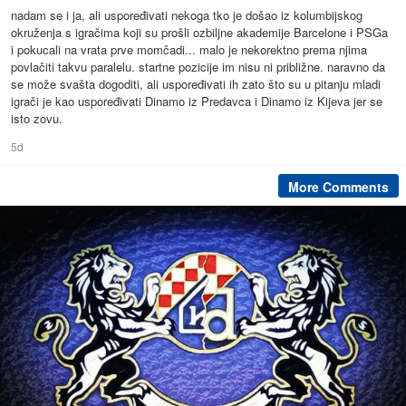
nadam se i ja, ali uspoređivati nekoga tko je došao iz kolumbijskog
okruženja s igračima koji su prošli ozbiljne akademije Barcelone i PSGa
i pokucali na vrata prve momčadi... malo je nekorektno prema njima
povlačiti takvu paralelu. startne pozicije im nisu ni približne. naravno da
se može svašta dogoditi, ali uspoređivati ih zato što su u pitanju mladi
igrači je kao uspoređivati Dinamo iz Predavca i Dinamo iz Kijeva jer se
isto zovu.
5d
More Comments