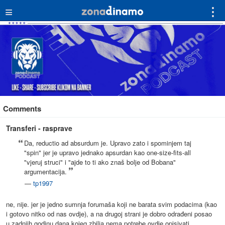
≡
⋮
Comments
Transferi - rasprave
Da, reductio ad absurdum je. Upravo zato i spominjem taj
"spin" jer je upravo jednako apsurdan kao one-size-fits-all
"vjeruj struci" i "ajde to ti ako znaš bolje od Bobana"
argumentacija.
—
tp1997
ne, nije. jer je jedno sumnja forumaša koji ne barata svim podacima (kao
i gotovo nitko od nas ovdje), a na drugoj strani je dobro odrađeni posao
u zadnjih godinu dana kojeg zbilja nema potrebe ovdje opisivati.