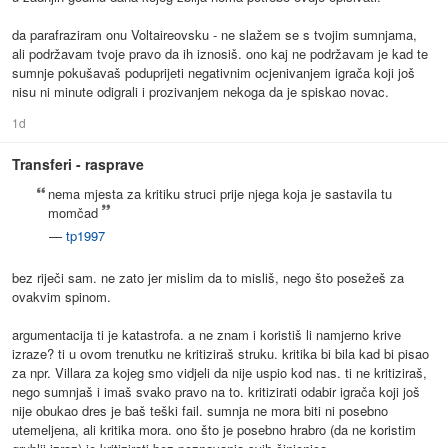
da parafraziram onu Voltaireovsku - ne slažem se s tvojim sumnjama,
ali podržavam tvoje pravo da ih iznosiš. ono kaj ne podržavam je kad te
sumnje pokušavaš poduprijeti negativnim ocjenivanjem igrača koji još
nisu ni minute odigrali i prozivanjem nekoga da je spiskao novac.
1d
Transferi - rasprave
nema mjesta za kritiku struci prije njega koja je sastavila tu
momčad
—
tp1997
bez riječi sam. ne zato jer mislim da to misliš, nego što posežeš za
ovakvim spinom.
argumentacija ti je katastrofa. a ne znam i koristiš li namjerno krive
izraze? ti u ovom trenutku ne kritiziraš struku. kritika bi bila kad bi pisao
za npr. Villara za kojeg smo vidjeli da nije uspio kod nas. ti ne kritiziraš,
nego sumnjaš i imaš svako pravo na to. kritizirati odabir igrača koji još
nije obukao dres je baš teški fail. sumnja ne mora biti ni posebno
utemeljena, ali kritika mora. ono što je posebno hrabro (da ne koristim