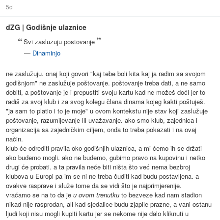
5d
dZG | Godišnje ulaznice
Svi zasluzuju postovanje
—
Dinaminjo
ne zaslužuju. onaj koji govori "kaj tebe boli kita kaj ja radim sa svojom
godišnjom" ne zaslužuje poštovanje. poštovanje treba dati, a ne samo
dobiti, a poštovanje je i prepustiti svoju kartu kad ne možeš doći jer to
radiš za svoj klub i za svog kolegu člana dinama kojeg kakti poštuješ.
"ja sam to platio i to je moje" u ovom kontekstu nije stav koji zaslužuje
poštovanje, razumijevanje ili uvažavanje. ako smo klub, zajednica i
organizacija sa zajedničkim ciljem, onda to treba pokazati i na ovaj
način.
klub će odrediti pravila oko godišnjih ulaznica, a mi ćemo ih se držati
ako budemo mogli. ako ne budemo, gubimo pravo na kupovinu i netko
drugi će probati. a ta pravila neće biti ništa što već nema bezbroj
klubova u Europi pa im se ni ne treba čuditi kad budu postavljena. a
ovakve rasprave i služe tome da se vidi što je najprimjerenije.
vraćamo se na to da je
u ovom trenutku
to bezveze kad nam stadion
nikad nije rasprodan, ali kad sjedalice budu zjapile prazne, a vani ostanu
ljudi koji nisu mogli kupiti kartu jer se nekome nije dalo kliknuti u