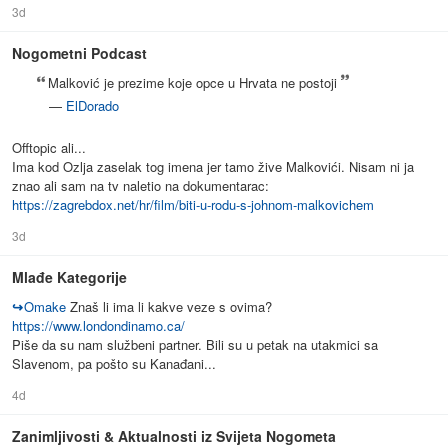
3d
Nogometni Podcast
Malković je prezime koje opce u Hrvata ne postoji
—
ElDorado
Offtopic ali...
Ima kod Ozlja zaselak tog imena jer tamo žive Malkovići. Nisam ni ja
znao ali sam na tv naletio na dokumentarac:
https://zagrebdox.net/hr/film/biti-u-rodu-s-johnom-malkovichem
3d
Mlađe Kategorije
↪
Omake
Znaš li ima li kakve veze s ovima?
https://www.londondinamo.ca/
Piše da su nam službeni partner. Bili su u petak na utakmici sa
Slavenom, pa pošto su Kanađani...
4d
Zanimljivosti & Aktualnosti iz Svijeta Nogometa