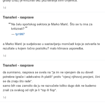
grublji izraz) je kritizirati bez poznavanja svih činjenica.
1d
Transferi - rasprave
Na čelu sportskog sektora je Marko Marić. Što se tu ima za
kritizirati?
—
tp1997
a Marko Marić je sudjelovao u sastavljanju momčadi koja je ostvarila te
rezultate u kojem točno postotku? malo klimava usporedba.
1d
Transferi - rasprave
da sumiramo, rasprava se svela na "ja im ne vjerujem da su doveli
potrebne igrače i adekvatno ih platili" protiv "vjeruj njihovoj procjeni, čini
se da znaju što rade".
samo bih vas zamolio da ju ne razvučete toliko dugo dok ne budemo
znali za svakog od njih je li "top ili flop".
1d