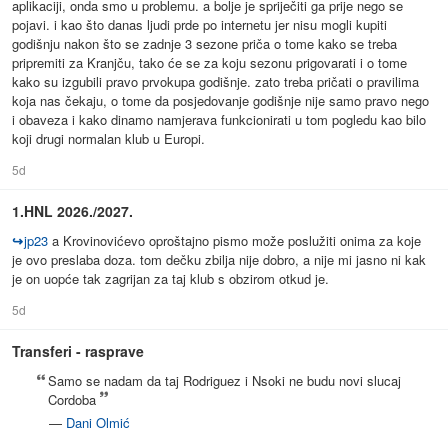
aplikaciji, onda smo u problemu. a bolje je spriječiti ga prije nego se
pojavi. i kao što danas ljudi prde po internetu jer nisu mogli kupiti
godišnju nakon što se zadnje 3 sezone priča o tome kako se treba
pripremiti za Kranjču, tako će se za koju sezonu prigovarati i o tome
kako su izgubili pravo prvokupa godišnje. zato treba pričati o pravilima
koja nas čekaju, o tome da posjedovanje godišnje nije samo pravo nego
i obaveza i kako dinamo namjerava funkcionirati u tom pogledu kao bilo
koji drugi normalan klub u Europi.
5d
1.HNL 2026./2027.
↪
jp23
a Krovinovićevo oproštajno pismo može poslužiti onima za koje
je ovo preslaba doza. tom dečku zbilja nije dobro, a nije mi jasno ni kak
je on uopće tak zagrijan za taj klub s obzirom otkud je.
5d
Transferi - rasprave
Samo se nadam da taj Rodriguez i Nsoki ne budu novi slucaj
Cordoba
—
Dani Olmić