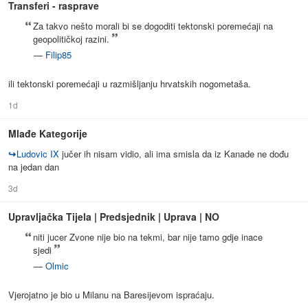
Transferi - rasprave
Za takvo nešto morali bi se dogoditi tektonski poremećaji na
geopolitičkoj razini.
—
Filip85
ili tektonski poremećaji u razmišljanju hrvatskih nogometaša.
1d
Mlađe Kategorije
↪
Ludovic IX
jučer ih nisam vidio, ali ima smisla da iz Kanade ne dođu
na jedan dan
3d
Upravljačka Tijela | Predsjednik | Uprava | NO
niti jucer Zvone nije bio na tekmi, bar nije tamo gdje inace
sjedi
—
Olmic
Vjerojatno je bio u Milanu na Baresijevom ispraćaju.