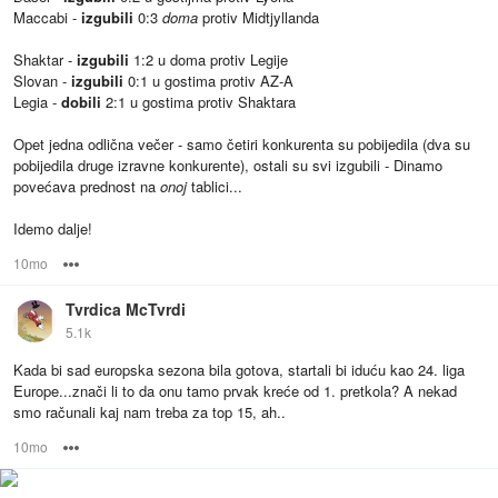
Maccabi -
izgubili
0:3
doma
protiv Midtjyllanda
Shaktar -
izgubili
1:2 u doma protiv Legije
Slovan -
izgubili
0:1 u gostima protiv AZ-A
Legia -
dobili
2:1 u gostima protiv Shaktara
Opet jedna odlična večer - samo četiri konkurenta su pobijedila (dva su
pobijedila druge izravne konkurente), ostali su svi izgubili - Dinamo
povećava prednost na
onoj
tablici...
Idemo dalje!
10mo
Options
Tvrdica McTvrdi
5.1k
Kada bi sad europska sezona bila gotova, startali bi iduću kao 24. liga
Europe...znači li to da onu tamo prvak kreće od 1. pretkola? A nekad
smo računali kaj nam treba za top 15, ah..
10mo
Options