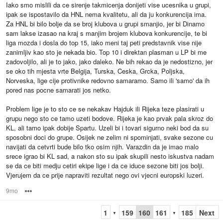
Iako smo mislili da ce sirenje takmicenja donijeti vise ucesnika u grupi,
ipak se ispostavilo da HNL nema kvalitetu, ali da ju konkurencija ima.
Za HNL bi bilo bolje da se broj klubova u grupi smanjio, jer bi Dinamo
sam lakse izasao na kraj s manjim brojem klubova konkurencije, te bi
liga mozda i dosla do top 15, iako meni taj peti predstavnik vise nije
zanimljiv kao sto je nekada bio. Top 10 i direktan plasman u LP bi me
zadovoljilo, ali je to jako, jako daleko. Ne bih rekao da je nedostizno, jer
se oko tih mjesta vrte Belgija, Turska, Ceska, Grcka, Poljska,
Norveska, lige cije protivnike redovno samaramo. Samo ili 'samo' da ih
pored nas pocne samarati jos netko.
Problem lige je to sto ce se nekakav Hajduk ili Rijeka teze plasirati u
grupu nego sto ce tamo uzeti bodove. Rijeka je kao prvak pala skroz do
KL, ali tamo ipak dobije Spartu. Uzeli bi i tovari sigurno neki bod da su
sposobni doci do grupe. Osijek ne zelim ni spominjati, svake sezone cu
navijati da cetvrti bude bilo tko osim njih. Varazdin da je imao malo
srece igrao bi KL sad, a nakon sto su ipak skupili nesto iskustva nadam
se da ce biti medju cetiri ekipe lige i da ce iduce sezone biti jos bolji.
Vjerujem da ce prije napraviti rezultat nego ovi vjecni europski luzeri.
9mo
Options
1
159
160
161
185
Next
▼
▼