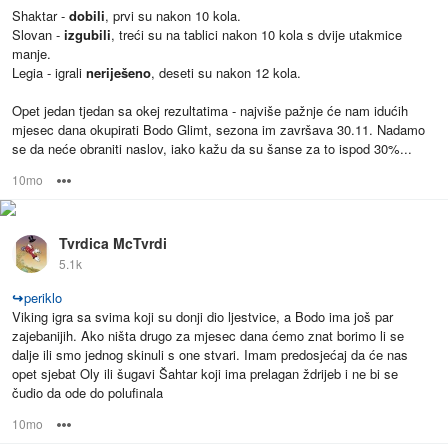
Shaktar -
dobili
, prvi su nakon 10 kola.
Slovan -
izgubili
, treći su na tablici nakon 10 kola s dvije utakmice
manje.
Legia - igrali
neriješeno
, deseti su nakon 12 kola.
Opet jedan tjedan sa okej rezultatima - najviše pažnje će nam idućih
mjesec dana okupirati Bodo Glimt, sezona im završava 30.11. Nadamo
se da neće obraniti naslov, iako kažu da su šanse za to ispod 30%...
10mo
Options
Tvrdica McTvrdi
5.1k
↪
periklo
Viking igra sa svima koji su donji dio ljestvice, a Bodo ima još par
zajebanijih. Ako ništa drugo za mjesec dana ćemo znat borimo li se
dalje ili smo jednog skinuli s one stvari. Imam predosjećaj da će nas
opet sjebat Oly ili šugavi Šahtar koji ima prelagan ždrijeb i ne bi se
čudio da ode do polufinala
10mo
Options