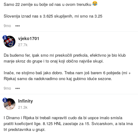
Samo 22 zemlje su bolje od nas u ovom trenutku
Slovenija iznad nas s 3.625 skupljenih, mi smo na 3.25
9mo
Options
vjeko1701
27.7k
Da budemo fer, ipak smo mi preskočili pretkola, efektivno je bio klub
manje skroz do grupe i to onaj koji obično najviše skupi.
Inače, ne stojimo baš jako dobro. Treba nam još barem 6 pobjeda (mi +
Rijeka) samo da nadoknadimo ono kaj gubimo iduće sezone.
9mo
Options
Infinity
21.3k
I Dinamo i Rijeka bi trebali napraviti cudo da bi uopce imalo smisla
pratiti koeficijent lige. 8.125 HNL zaostaje za 15. Svicarskom, a ista ima
tri predstavnika u grupi.