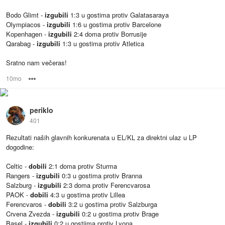
Bodo Glimt -
izgubili
1:3 u gostima protiv Galatasaraya
Olympiacos -
izgubili
1:6 u gostima protiv Barcelone
Kopenhagen -
izgubili
2:4 doma protiv Borrusije
Qarabag -
izgubili
1:3 u gostima protiv Atletica
Sratno nam večeras!
10mo
Options
periklo
401
Rezultati naših glavnih konkurenata u EL/KL za direktni ulaz u LP
dogodine:
Celtic -
dobili
2:1 doma protiv Sturma
Rangers -
izgubili
0:3 u gostima protiv Branna
Salzburg -
izgubili
2:3 doma protiv Ferencvarosa
PAOK -
dobili
4:3 u gostima protiv Lillea
Ferencvaros -
dobili
3:2 u gostima protiv Salzburga
Crvena Zvezda -
izgubili
0:2 u gostima protiv Brage
Basel -
izgubili
0:2 u gostijma protiv Lyona