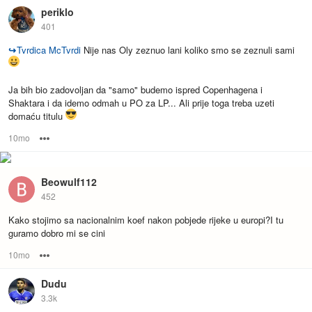
periklo
401
↪
Tvrdica McTvrdi
Nije nas Oly zeznuo lani koliko smo se zeznuli sami
Ja bih bio zadovoljan da "samo" budemo ispred Copenhagena i
Shaktara i da idemo odmah u PO za LP... Ali prije toga treba uzeti
domaću titulu
10mo
Options
Beowulf112
452
Kako stojimo sa nacionalnim koef nakon pobjede rijeke u europi?I tu
guramo dobro mi se cini
10mo
Options
Dudu
3.3k