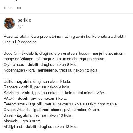
10mo
Options
periklo
401
Rezultati utakmica u prvenstvima naših glavnih konkurenata za direktni
ulaz u LP dogodine:
Bodo Glimt -
dobili
, drugi su u prvenstvu s bodom manje i utakmicom
manje od Vikinga. još imaju 5 utakmica do kraja prvenstva.
Olympiacos -
dobili
, drugi su nakon 8 kola.
Kopenhagen - igrali
neriješeno
, treći su nakon 12 kola.
Celtic -
izgubili
, drugi su nakon 9 kola.
Rangers -
dobili
, peti su nakon 9 kola.
Salzburg -
dobili
, prvi su nakon 11 kola s utakmicom više.
PAOK -
dobili
, prvi su nakon 8 kola.
Ferencvaros -
izgubili
, peti su nakon 11 kola s utakmicom manje.
Crvena Zvezda - igrali
neriješeno
, prvi su nakon 9 kola.
Basel -
izgubili
, treći su nakon 10 kola.
Maccabi - igraju sutra.
Midtjylland -
dobili
, drugi su nakon 13 kola.