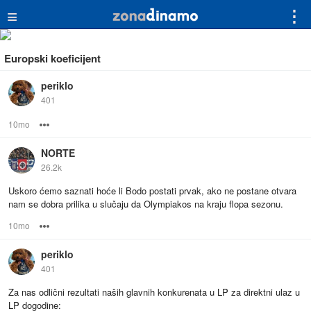
≡
⋮
Europski koeficijent
periklo
401
10mo
Options
NORTE
26.2k
Uskoro ćemo saznati hoće li Bodo postati prvak, ako ne postane otvara
nam se dobra prilika u slučaju da Olympiakos na kraju flopa sezonu.
10mo
Options
periklo
401
Za nas odlični rezultati naših glavnih konkurenata u LP za direktni ulaz u
LP dogodine: