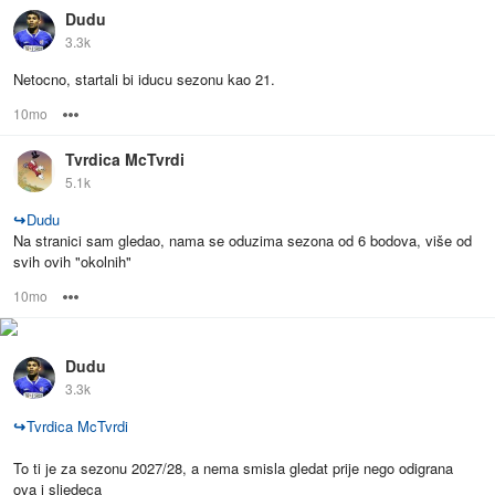
Dudu
3.3k
Netocno, startali bi iducu sezonu kao 21.
10mo
Options
Tvrdica McTvrdi
5.1k
↪
Dudu
Na stranici sam gledao, nama se oduzima sezona od 6 bodova, više od
svih ovih "okolnih"
10mo
Options
Dudu
3.3k
↪
Tvrdica McTvrdi
To ti je za sezonu 2027/28, a nema smisla gledat prije nego odigrana
ova i sljedeca