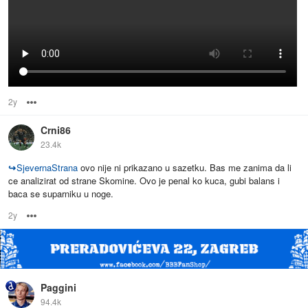
2y
Options
Crni86
23.4k
↪
SjevernaStrana
ovo nije ni prikazano u sazetku. Bas me zanima da li
ce analizirat od strane Skomine. Ovo je penal ko kuca, gubi balans i
baca se suparniku u noge.
2y
Options
Paggini
94.4k