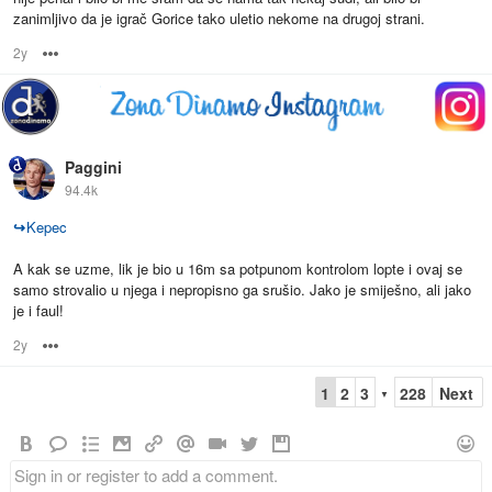
zanimljivo da je igrač Gorice tako uletio nekome na drugoj strani.
2y
Options
Paggini
94.4k
↪
Kepec
A kak se uzme, lik je bio u 16m sa potpunom kontrolom lopte i ovaj se
samo strovalio u njega i nepropisno ga srušio. Jako je smiješno, ali jako
je i faul!
2y
Options
1
2
3
228
Next
▼