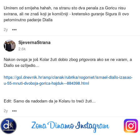
Umirem od smijeha hahah, na stranu sto dva penala za Goricu nisu
svirana, ali ne znaš koji je komičniji - kretensko guranje Sigura ili ovo
petominutno padanje Dialla
2y
Options
SjevernaStrana
2.6k
Nakon ovoga je još Kolar žuti dobio zbog prigovora ako se ne varam, a
Diallo se ozlijedio...
https://gol.dnevnik.hr/amp/clanak/rubrika/nogomet/ismael-diallo-izasao-
u-55-mnuti-dvoboja-gorica-hajduk---884398.html
Edit: Samo da nadodam da je Kolaru to treći žuti...
2y
Options