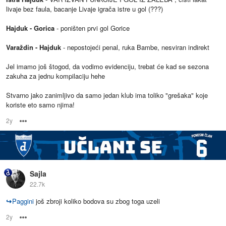
livaje bez faula, bacanje Livaje igrača istre u gol (???)
Hajduk - Gorica
- poništen prvi gol Gorice
Varaždin - Hajduk
- nepostojeći penal, ruka Bambe, nesviran indirekt
Jel imamo još štogod, da vodimo evidenciju, trebat će kad se sezona
zakuha za jednu kompilaciju hehe
Stvarno jako zanimljivo da samo jedan klub ima toliko "grešaka" koje
koriste eto samo njima!
2y
Options
Sajla
22.7k
↪
Paggini
još zbroji koliko bodova su zbog toga uzeli
2y
Options