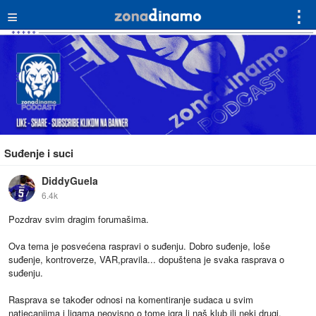
≡
⋮
Suđenje i suci
DiddyGuela
6.4k
Pozdrav svim dragim forumašima.
Ova tema je posvećena raspravi o suđenju. Dobro suđenje, loše
suđenje, kontroverze, VAR,pravila... dopuštena je svaka rasprava o
suđenju.
Rasprava se također odnosi na komentiranje sudaca u svim
natjecanjima i ligama neovisno o tome igra li naš klub ili neki drugi.