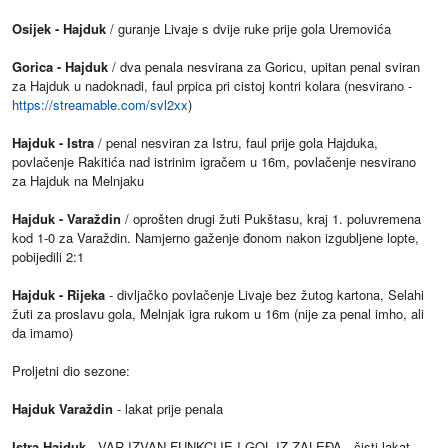
Osijek - Hajduk
/ guranje Livaje s dvije ruke prije gola Uremovića
Gorica - Hajduk
/ dva penala nesvirana za Goricu, upitan penal sviran
za Hajduk u nadoknadi, faul prpica pri cistoj kontri kolara (nesvirano -
https://streamable.com/svl2xx
)
Hajduk - Istra
/ penal nesviran za Istru, faul prije gola Hajduka,
povlačenje Rakitića nad istrinim igračem u 16m, povlačenje nesvirano
za Hajduk na Melnjaku
Hajduk - Varaždin
/ oprošten drugi žuti Pukštasu, kraj 1. poluvremena
kod 1-0 za Varaždin. Namjerno gaženje đonom nakon izgubljene lopte,
pobijedili 2:1
Hajduk - Rijeka
- divljačko povlačenje Livaje bez žutog kartona, Selahi
žuti za proslavu gola, Melnjak igra rukom u 16m (nije za penal imho, ali
da imamo)
Proljetni dio sezone:
Hajduk Varaždin
- lakat prije penala
Istra Hajduk
- VAR IZVAN FUNKCIJE I GOL IZ ZALEĐA , čisti lakat