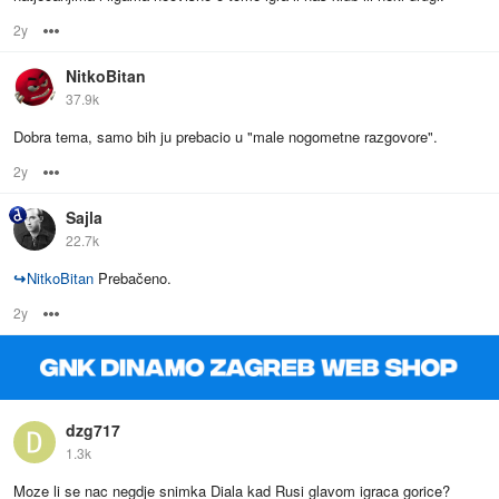
2y
Options
NitkoBitan
37.9k
Dobra tema, samo bih ju prebacio u "male nogometne razgovore".
2y
Options
Sajla
22.7k
↪
NitkoBitan
Prebačeno.
2y
Options
dzg717
1.3k
Moze li se nac negdje snimka Diala kad Rusi glavom igraca gorice?