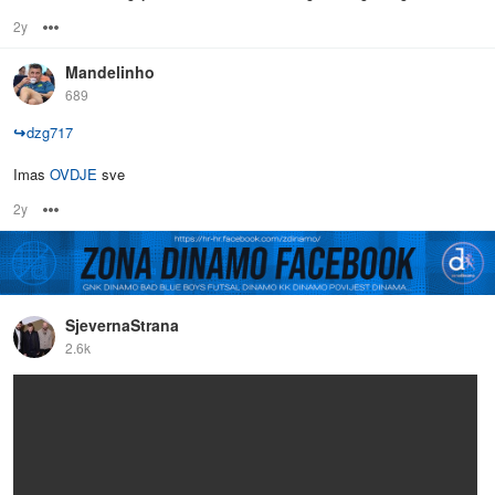
2y
Options
Mandelinho
689
↪
dzg717
Imas
OVDJE
sve
2y
Options
SjevernaStrana
2.6k