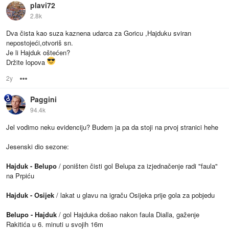
plavi72
2.8k
Dva čista kao suza kaznena udarca za Goricu ,Hajduku sviran
nepostojeći,otvoriš sn.
Je li Hajduk oštećen?
Držite lopova
2y
Options
Paggini
94.4k
Jel vodimo neku evidenciju? Budem ja pa da stoji na prvoj stranici hehe
Jesenski dio sezone:
Hajduk - Belupo
/ poništen čisti gol Belupa za izjednačenje radi "faula"
na Prpiću
Hajduk - Osijek
/ lakat u glavu na igraču Osijeka prije gola za pobjedu
Belupo - Hajduk
/ gol Hajduka došao nakon faula Dialla, gaženje
Rakitića u 6. minuti u svojih 16m