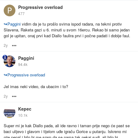
Progressive overload
477
↪
Paggini
vidim da je tu prošlo svima ispod radara, na tekmi protiv
Slavena, Raketa gazi u 6. minuti u svom 16ercu. Rekao bi samo jedan
gol je upitan, onaj prvi kad Diallo faulira prvi i počne padati i dobije faul.
2y
Options
Paggini
94.4k
↪
Progressive overload
Jel imas neki video, da ubacim i to?
2y
Options
Kepec
10.1k
Super mi je kak Diallo pada, ali ide ravno i taman prije nego će past se
baci ulijevo i glavom i tijelom uđe igraču Gorice u putanju. Iskreno mi
nije penal i bilo bi me sram da se nama tak nekaj sudi, ali bilo bi