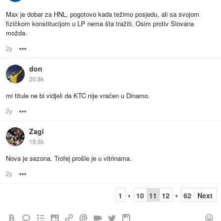
Max je dobar za HNL, pogotovo kada težimo posjedu, ali sa svojom
fizičkom konstitucijom u LP nema šta tražiti. Osim protiv Slovana
možda.
2y
Options
don
20.8k
mi titule ne bi vidjeli da KTC nije vraćen u Dinamo.
2y
Options
Zagi
18.6k
Nova je sezona. Trofej prošle je u vitrinama.
2y
Options
1
10
11
12
62
Next
▼
▼