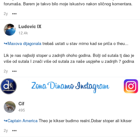
forumaša. Barem je takvo bilo moje iskustvo nakon sličnog komentara.
2y
Options
Ludovic IX
12.4k
↪
Maxova dijagonala
trebaš ustati u stav mirno kad se priča o theu...
Lik je nas najbolji stoper u zadnjih ohoho godina. Bolji od sutala tj dao je
više od sutala I znači više od sutala za naše uspjehe u zadnjih 7 godina
2y
Options
Cif
495
↪
Captain America
Theo je kikser budimo realni.Dobar stoper ali kikser
2y
Options