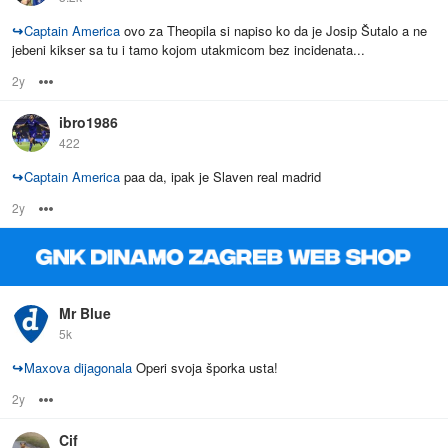
↪
Captain America
ovo za Theopila si napiso ko da je Josip Šutalo a ne
jebeni kikser sa tu i tamo kojom utakmicom bez incidenata...
2y
Options
ibro1986
422
↪
Captain America
paa da, ipak je Slaven real madrid
2y
Options
Mr Blue
5k
↪
Maxova dijagonala
Operi svoja šporka usta!
2y
Options
Cif