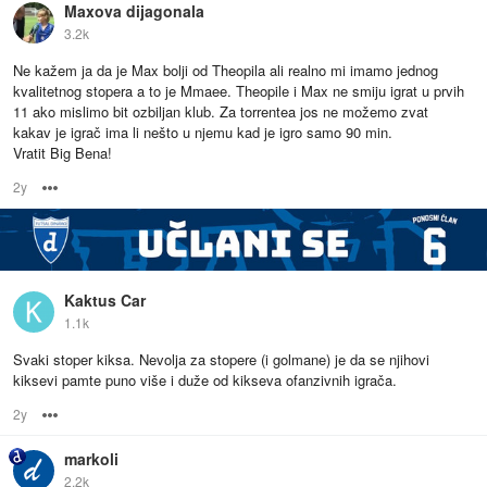
Maxova dijagonala
3.2k
Ne kažem ja da je Max bolji od Theopila ali realno mi imamo jednog
kvalitetnog stopera a to je Mmaee. Theopile i Max ne smiju igrat u prvih
11 ako mislimo bit ozbiljan klub. Za torrentea jos ne možemo zvat
kakav je igrač ima li nešto u njemu kad je igro samo 90 min.
Vratit Big Bena!
2y
Options
Kaktus Car
1.1k
Svaki stoper kiksa. Nevolja za stopere (i golmane) je da se njihovi
kiksevi pamte puno više i duže od kikseva ofanzivnih igrača.
2y
Options
markoli
2.2k