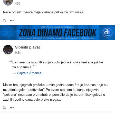
495
Neče biti niti theove dvije kreirane prilike za protivnika
2y
Options
Sibirski plavac
9.8k
Bernauer će ispuniti svoju kvotu jedne ili dvije kreirane prilike
za suparnika.
—
Captain America
Molim broj njegovih grešaka u ovih godinu dana što je kod nas,koje su
rezultirale golom protivnika? Po ovom stalnom isticanju njegovih
"poklona" neutralan promatrač bi pomislio da je barem 10ak golova u
zadnjih godinu dana palo preko njega...
2y
Options