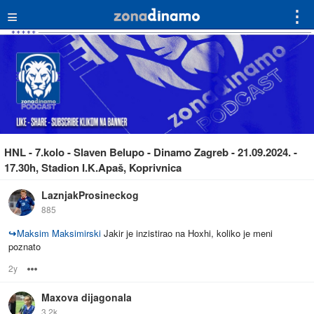
≡
⋮
HNL - 7.kolo - Slaven Belupo - Dinamo Zagreb - 21.09.2024. -
17.30h, Stadion I.K.Apaš, Koprivnica
LaznjakProsineckog
885
↪
Maksim Maksimirski
Jakir je inzistirao na Hoxhi, koliko je meni
poznato
2y
Options
Maxova dijagonala
3.2k