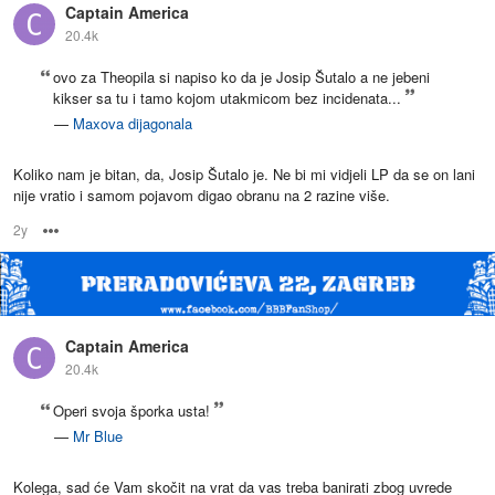
Captain America
20.4k
ovo za Theopila si napiso ko da je Josip Šutalo a ne jebeni
kikser sa tu i tamo kojom utakmicom bez incidenata...
—
Maxova dijagonala
Koliko nam je bitan, da, Josip Šutalo je. Ne bi mi vidjeli LP da se on lani
nije vratio i samom pojavom digao obranu na 2 razine više.
2y
Options
Captain America
20.4k
Operi svoja šporka usta!
—
Mr Blue
Kolega, sad će Vam skočit na vrat da vas treba banirati zbog uvrede