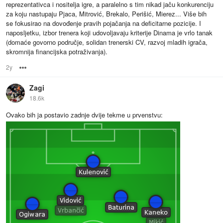
reprezentativca i nositelja igre, a paralelno s tim nikad jaču konkurenciju
za koju nastupaju Pjaca, Mitrović, Brekalo, Perišić, Mierez... Više bih
se fokusirao na dovođenje pravih pojačanja na deficitarne pozicije. I
naposljetku, izbor trenera koji udovoljavaju kriterije Dinama je vrlo tanak
(domaće govorno područje, solidan trenerski CV, razvoj mladih igrača,
skromnija financijska potraživanja).
2y
Options
Zagi
18.6k
Ovako bih ja postavio zadnje dvije tekme u prvenstvu: