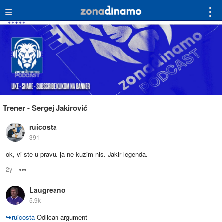
≡
⋮
Trener - Sergej Jakirović
ruicosta
391
ok, vi ste u pravu. ja ne kuzim nis. Jakir legenda.
2y
Options
Laugreano
5.9k
↪
ruicosta
Odlican argument