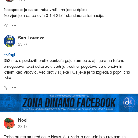
Neosporno je da se treba vratiti na jednu špicu.
Ne vjerujem da će ovih 3-1-4-2 biti standardna formacija.
2y
Options
San Lorenzo
23.7k
↪
Zagi
352 može poslužiti protiv bunkera gdje sam položaj figura na terenu
omogućava lakši dolazak u zadnju trećinu, pogotovo sa ofenzivnim
krilom kao Vidović, već protiv Rijeke i Osijeka je to izgledalo poprilično
loše.
2y
Options
Noel
23.1k
Treba bit realan i reć da je Nevistić u zadnjih par kola bio prevaga za