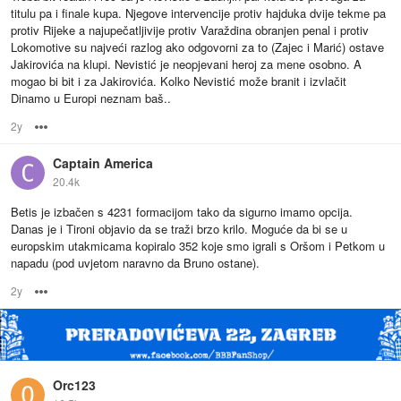
titulu pa i finale kupa. Njegove intervencije protiv hajduka dvije tekme pa
protiv Rijeke a najupečatljivije protiv Varaždina obranjen penal i protiv
Lokomotive su najveći razlog ako odgovorni za to (Zajec i Marić) ostave
Jakirovića na klupi. Nevistić je neopjevani heroj za mene osobno. A
mogao bi bit i za Jakirovića. Kolko Nevistić može branit i izvlačit
Dinamo u Europi neznam baš..
2y
Options
Captain America
20.4k
Betis je izbačen s 4231 formacijom tako da sigurno imamo opcija.
Danas je i Tironi objavio da se traži brzo krilo. Moguće da bi se u
europskim utakmicama kopiralo 352 koje smo igrali s Oršom i Petkom u
napadu (pod uvjetom naravno da Bruno ostane).
2y
Options
Orc123