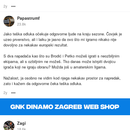
2y
Options
Papastrumf
23.8k
Jako teška odluka očekuje odgovorne ljude na kraju sezone. Čovjek je
uzeo prvenstvo, ali i laiku je jasno da ovo što mi igramo nikako nije
dovoljno za nekakav europski rezultat.
S dva napadača kao što su Brodić i Petko možeš igrati s neozbiljnim
ekipama, ali s ozbiljnim ne možeš. Tko danas može istrpiti dvojicu
igrača koji ne igraju obranu? Možda još u amaterskim ligama.
Nažalost, ja osobno ne vidim kod njega nekakav prostor za napredak,
zato i kažem da odgovorne čeka teška odluka.
2y
Options
Zagi
18.6k