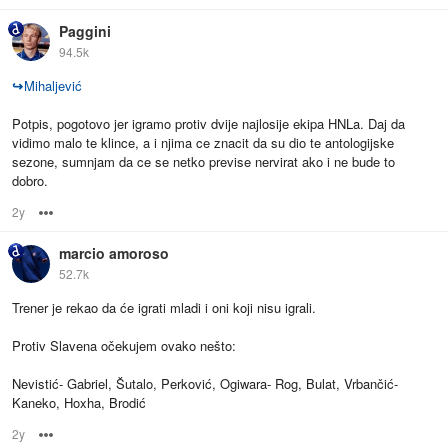
Paggini
94.5k
↪
Mihaljević
Potpis, pogotovo jer igramo protiv dvije najlosije ekipa HNLa. Daj da
vidimo malo te klince, a i njima ce znacit da su dio te antologijske
sezone, sumnjam da ce se netko previse nervirat ako i ne bude to
dobro.
2y
Options
marcio amoroso
52.7k
Trener je rekao da će igrati mladi i oni koji nisu igrali.
Protiv Slavena očekujem ovako nešto:
Nevistić- Gabriel, Šutalo, Perković, Ogiwara- Rog, Bulat, Vrbančić-
Kaneko, Hoxha, Brodić
2y
Options