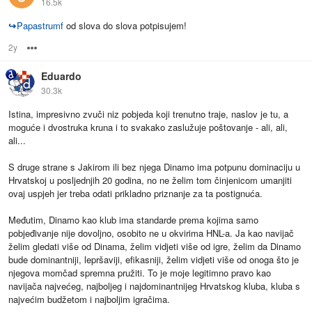
16.5k
↪
Papastrumf
od slova do slova potpisujem!
2y
Options
Eduardo
30.3k
Istina, impresivno zvuči niz pobjeda koji trenutno traje, naslov je tu, a
moguće i dvostruka kruna i to svakako zaslužuje poštovanje - ali, ali,
ali...
S druge strane s Jakirom ili bez njega Dinamo ima potpunu dominaciju u
Hrvatskoj u posljednjih 20 godina, no ne želim tom činjenicom umanjiti
ovaj uspjeh jer treba odati prikladno priznanje za ta postignuća.
Međutim, Dinamo kao klub ima standarde prema kojima samo
pobjeđivanje nije dovoljno, osobito ne u okvirima HNL-a. Ja kao navijač
želim gledati više od Dinama, želim vidjeti više od igre, želim da Dinamo
bude dominantniji, lepršaviji, efikasniji, želim vidjeti više od onoga što je
njegova momčad spremna pružiti. To je moje legitimno pravo kao
navijača najvećeg, najboljeg i najdominantnijeg Hrvatskog kluba, kluba s
najvećim budžetom i najboljim igračima.