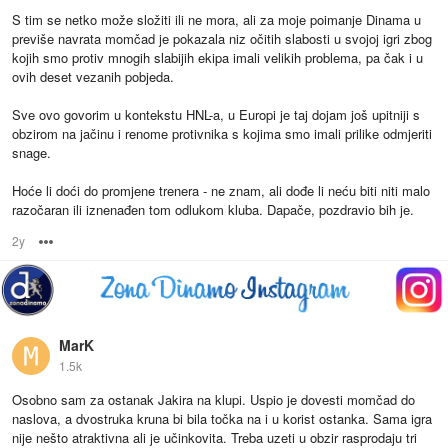
S tim se netko može složiti ili ne mora, ali za moje poimanje Dinama u
previše navrata momčad je pokazala niz očitih slabosti u svojoj igri zbog
kojih smo protiv mnogih slabijih ekipa imali velikih problema, pa čak i u
ovih deset vezanih pobjeda.
Sve ovo govorim u kontekstu HNL-a, u Europi je taj dojam još upitniji s
obzirom na jačinu i renome protivnika s kojima smo imali prilike odmjeriti
snage.
Hoće li doći do promjene trenera - ne znam, ali dođe li neću biti niti malo
razočaran ili iznenađen tom odlukom kluba. Dapače, pozdravio bih je.
2y
Options
MarK
1.5k
Osobno sam za ostanak Jakira na klupi. Uspio je dovesti momčad do
naslova, a dvostruka kruna bi bila točka na i u korist ostanka. Sama igra
nije nešto atraktivna ali je učinkovita. Treba uzeti u obzir rasprodaju tri