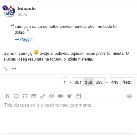
Eduardo
30.3k
sumnjam da ce se netko previse nervirat ako i ne bude to
dobro.
—
Paggini
Samo ti sumnjaj
ovdje bi polovicu otpisali nakon prvih 15 minuta. U
slučaju lošeg rezultata na forumu bi izbila histerija.
2y
Options
1
351
352
353
443
Next
▼
▼