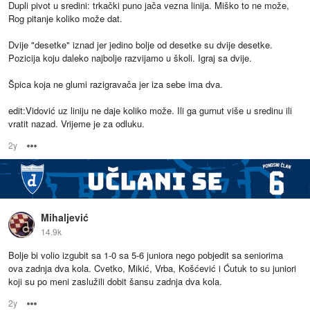
Dupli pivot u sredini: trkački puno jača vezna linija. Miško to ne može,
Rog pitanje koliko može dat.
Dvije "desetke" iznad jer jedino bolje od desetke su dvije desetke.
Pozicija koju daleko najbolje razvijamo u školi. Igraj sa dvije.
Špica koja ne glumi razigravača jer iza sebe ima dva.
edit:Vidović uz liniju ne daje koliko može. Ili ga gurnut više u sredinu ili
vratit nazad. Vrijeme je za odluku.
2y
Options
Mihaljević
14.9k
Bolje bi volio izgubit sa 1-0 sa 5-6 juniora nego pobjedit sa seniorima
ova zadnja dva kola. Cvetko, Mikić, Vrba, Košćević i Ćutuk to su juniori
koji su po meni zaslužili dobit šansu zadnja dva kola.
2y
Options