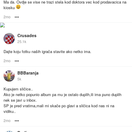
Ma da. Ovdje se vise ne trazi stela kod doktora vec kod prodavacica na
kiosku
2mo
Options
Crusades
25.1k
Dajte koju fotku naših igrača stavite ako netko ima.
2mo
Options
BBBaranja
5k
Kupujem sličice..
Ako je netko popunio album pa mu je ostalo duplih,ili ima puno duplih
nek se javi u inbox.
SP je pred vratima,mali mi skače po glavi a sličica kod nas ni na
vidiku..
2mo
Options