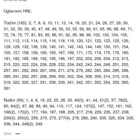
Uglavnom HNL:
Tražim (165): 3, 7, 8, 9, 10, 11, 13, 14, 16, 20, 21, 24, 26, 27, 29, 30,
31, 32, 35, 39, 45, 47, 48, 49, 50, 53, 55, 56, 60, 61, 65, 66, 68, 69, 71,
72, 74, 75, 77, 81, 83, 85, 86, 91, 92, 95, 98, 99, 102, 103, 104, 105,
111, 112, 113, 114, 115, 116, 118, 119, 120, 121, 122, 123, 125, 126,
128, 129, 132, 136, 139, 140, 141, 142, 143, 144, 149, 150, 151, 154,
155, 157, 158, 159, 160, 165, 167, 169, 171, 172, 174, 175, 176, 180,
181, 182, 185, 189, 192, 195, 196, 197, 202, 203, 206, 209, 212, 213,
215, 220, 223, 224, 226, 228, 232, 234, 242, 243, 244, 248, 251, 253,
257, 261, 262, 263, 267, 269, 271, 274, 279, 282, 283, 284, 285, 288,
289, 291, 292, 297, 298, 299, 300, 302, 304, 308, 309, 314, 315, 318,
319, 322, 326, 327, 331, 336, 339, 341, 342, 351, 352, 354, 355, 360,
361
Nudim (59): 1, 4, 6, 19, 23, 25, 28, 33, 40(3), 41, 44, 51(2), 57, 78(2),
80, 84(2), 87, 88, 89, 90, 94, 110, 117, 124, 137(2), 147, 152, 161, 162,
166(2), 170(2), 177, 184, 187, 188, 205, 217, 218, 229, 235, 237, 238,
239(3), 250(2), 255, 270, 273, 277(4), 278, 280, 290, 305, 325, 334, 335,
338, 344, 348(2), 349
3mo
Options