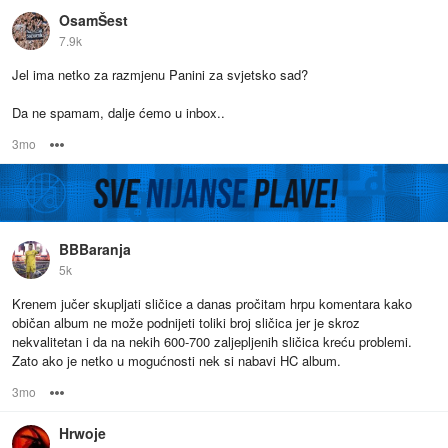
OsamŠest
7.9k
Jel ima netko za razmjenu Panini za svjetsko sad?
Da ne spamam, dalje ćemo u inbox..
3mo
Options
BBBaranja
5k
Krenem jučer skupljati sličice a danas pročitam hrpu komentara kako
običan album ne može podnijeti toliki broj sličica jer je skroz
nekvalitetan i da na nekih 600-700 zaljepljenih sličica kreću problemi.
Zato ako je netko u mogućnosti nek si nabavi HC album.
3mo
Options
Hrwoje