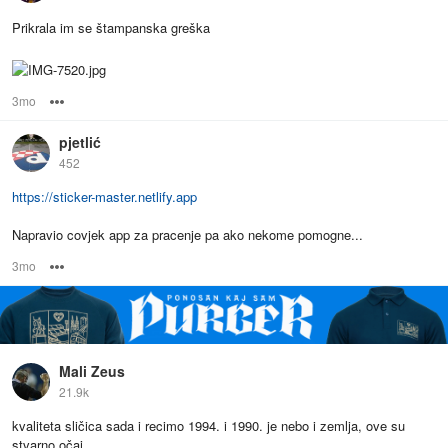
Prikrala im se štampanska greška
3mo
Options
pjetlić
452
https://sticker-master.netlify.app
Napravio covjek app za pracenje pa ako nekome pomogne...
3mo
Options
Mali Zeus
21.9k
kvaliteta sličica sada i recimo 1994. i 1990. je nebo i zemlja, ove su
stvarno očaj.