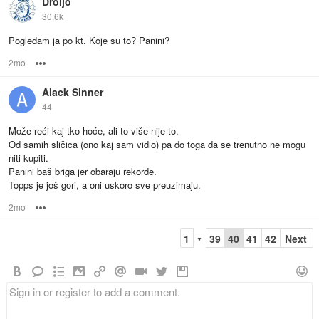
Droljo
30.6k
Pogledam ja po kt. Koje su to? Panini?
2mo
Options
Alack Sinner
44
Može reći kaj tko hoće, ali to više nije to.
Od samih sličica (ono kaj sam vidio) pa do toga da se trenutno ne mogu
niti kupiti.
Panini baš briga jer obaraju rekorde.
Topps je još gori, a oni uskoro sve preuzimaju.
2mo
Options
1
39
40
41
42
Next
▼