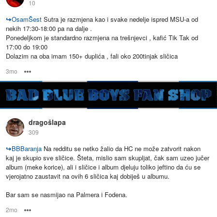
10
↪
OsamŠest
Sutra je razmjena kao i svake nedelje ispred MSU-a od
nekih 17:30-18:00 pa na dalje .
Ponedeljkom je standardno razmjena na trešnjevci , kafić Tik Tak od
17:00 do 19:00
Dolazim na oba imam 150+ duplića , fali oko 200tinjak sličica
3mo
Options
dragošlapa
309
↪
BBBaranja
Na redditu se netko žalio da HC ne može zatvorit nakon
kaj je skupio sve sličice. Šteta, mislio sam skupljat, čak sam uzeo jučer
album (meke korice), ali i sličice i album djeluju toliko jeftino da ću se
vjerojatno zaustavit na ovih 6 sličica kaj dobiješ u albumu.
Bar sam se nasmijao na Palmera i Fodena.
2mo
Options