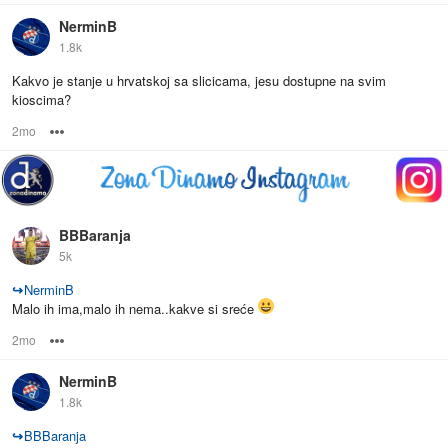
NerminB
1.8k
Kakvo je stanje u hrvatskoj sa slicicama, jesu dostupne na svim
kioscima?
2mo
Options
BBBaranja
5k
↪
NerminB
Malo ih ima,malo ih nema..kakve si sreće
2mo
Options
NerminB
1.8k
↪
BBBaranja