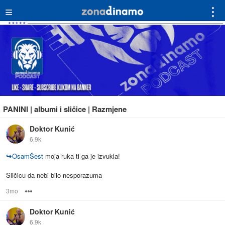
≡
⋮
PANINI | albumi i sličice | Razmjene
Doktor Kunić
6.9k
↪
OsamŠest
moja ruka ti ga je izvukla!
Sličicu da nebi bilo nesporazuma
3mo
Options
Doktor Kunić
6.9k