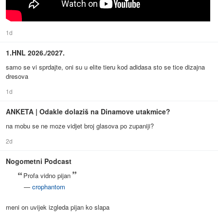
1d
1.HNL 2026./2027.
samo se vi sprdajte, oni su u elite tieru kod adidasa sto se tice dizajna
dresova
1d
ANKETA | Odakle dolaziš na Dinamove utakmice?
na mobu se ne moze vidjet broj glasova po zupaniji?
2d
Nogometni Podcast
Profa vidno pijan
—
crophantom
meni on uvijek izgleda pijan ko slapa