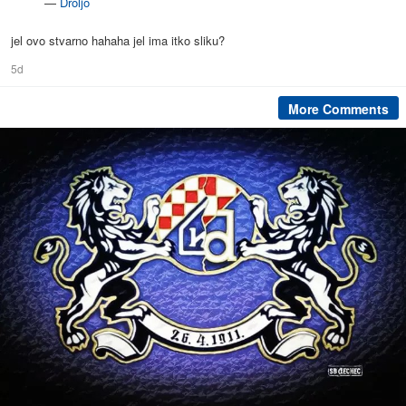
—
Droljo
jel ovo stvarno hahaha jel ima itko sliku?
5d
More Comments