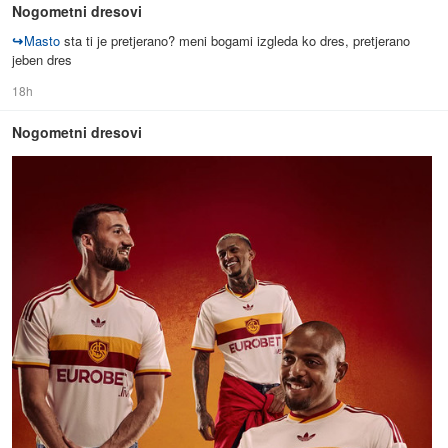
Nogometni dresovi
↪
Masto
sta ti je pretjerano? meni bogami izgleda ko dres, pretjerano
jeben dres
18h
Nogometni dresovi