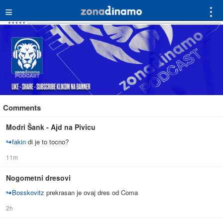
≡
⋮
Comments
Modri Šank - Ajd na Pivicu
↪
fakin
di je to tocno?
11m
Nogometni dresovi
↪
Bosskovitz
prekrasan je ovaj dres od Coma
2h