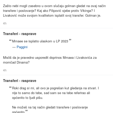
Zašto nebi mogli zasebno u ovom slučaju golman gledat na ovaj način
transfere i poslovanje? Kaj ako Filipović sjebe protiv Vikinga? I
Livaković može svojom kvalitetom isplatit svoj transfer. Golman je.
4h
Transferi - rasprave
Mmaee se isplatio ulaskom u LP 2023
—
Paggini
Misliš da je pravedno usporedit doprinos Mmaea i Livakovića za
momčad Dinama?
4h
Transferi - rasprave
Roki drag si mi, ali ovo je pogrešan kut gledanja na stvari. I
nije to samo do tebe, sad sam se na tebe referirao ali
općenito to ljudi pišu.
Ne možeš na taj način gledati transfere i poslovanje
općenito