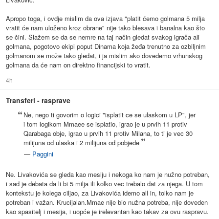
Apropo toga, i ovdje mislim da ova izjava "platit ćemo golmana 5 milja
vratit će nam uloženo kroz obrane" nije tako blesava i banalna kao što
se čini. Slažem se da se nemre na taj način gledat svakog igrača ali
golmana, pogotovo ekipi poput Dinama koja žeđa trenutno za ozbiljnim
golmanom se može tako gledat, i ja mislim ako dovedemo vrhunskog
golmana da će nam on direktno financijski to vratit.
4h
Transferi - rasprave
Ne, nego ti govorim o logici "isplatit ce se ulaskom u LP", jer
i tom logikom Mmaee se isplatio, igrao je u prvih 11 protiv
Qarabaga obje, igrao u prvih 11 protiv Milana, to ti je vec 30
milijuna od ulaska i 2 milijuna od pobjede
—
Paggini
Ne. Livakovića se gleda kao mesiju i nekoga ko nam je nužno potreban,
i sad je debata da li bi 5 milja ili kolko vec trebalo dat za njega. U tom
kontekstu je kolega ciljao, za Livakovića idemo all in, tolko nam je
potreban i važan. Krucijalan.Mmae nije bio nužna potreba, nije doveden
kao spasitelj i mesija, i uopće je irelevantan kao takav za ovu raspravu.