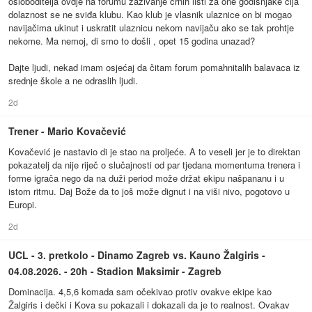
osloboditelja ovdje na forumu zazivanje crnih listi za one godišnjake čija
dolaznost se ne sviđa klubu. Kao klub je vlasnik ulaznice on bi mogao
navijačima ukinut i uskratit ulaznicu nekom navijaču ako se tak prohtje
nekome. Ma nemoj, di smo to došli , opet 15 godina unazad?
Dajte ljudi, nekad imam osjećaj da čitam forum pomahnitalih balavaca iz
srednje škole a ne odraslih ljudi.
2d
Trener - Mario Kovačević
Kovačević je nastavio di je stao na proljeće. A to veseli jer je to direktan
pokazatelj da nije riječ o slučajnosti od par tjedana momentuma trenera i
forme igrača nego da na duži period može držat ekipu našpananu i u
istom ritmu. Daj Bože da to još može dignut i na viši nivo, pogotovo u
Europi.
2d
UCL - 3. pretkolo - Dinamo Zagreb vs. Kauno Žalgiris -
04.08.2026. - 20h - Stadion Maksimir - Zagreb
Dominacija. 4,5,6 komada sam očekivao protiv ovakve ekipe kao
Žalgiris i dečki i Kova su pokazali i dokazali da je to realnost. Ovakav