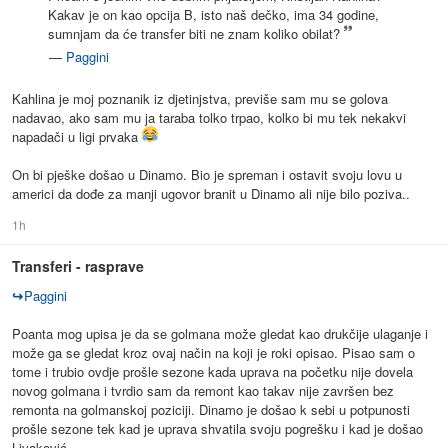
Kakav je on kao opcija B, isto naš dečko, ima 34 godine,
sumnjam da će transfer biti ne znam koliko obilat?
—
Paggini
Kahlina je moj poznanik iz djetinjstva, previše sam mu se golova
nadavao, ako sam mu ja taraba tolko trpao, kolko bi mu tek nekakvi
napadači u ligi prvaka
On bi pješke došao u Dinamo. Bio je spreman i ostavit svoju lovu u
americi da dođe za manji ugovor branit u Dinamo ali nije bilo poziva..
1h
Transferi - rasprave
↪
Paggini
Poanta mog upisa je da se golmana može gledat kao drukčije ulaganje i
može ga se gledat kroz ovaj način na koji je roki opisao. Pisao sam o
tome i trubio ovdje prošle sezone kada uprava na početku nije dovela
novog golmana i tvrdio sam da remont kao takav nije završen bez
remonta na golmanskoj poziciji. Dinamo je došao k sebi u potpunosti
prošle sezone tek kad je uprava shvatila svoju pogrešku i kad je došao
Livaković.