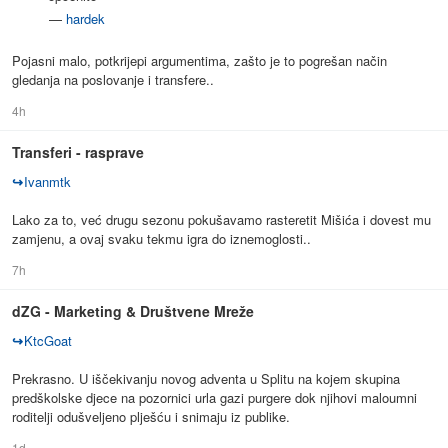
—
hardek
Pojasni malo, potkrijepi argumentima, zašto je to pogrešan način
gledanja na poslovanje i transfere..
4h
Transferi - rasprave
↪
Ivanmtk
Lako za to, već drugu sezonu pokušavamo rasteretit Mišića i dovest mu
zamjenu, a ovaj svaku tekmu igra do iznemoglosti..
7h
dZG - Marketing & Društvene Mreže
↪
KtcGoat
Prekrasno. U iščekivanju novog adventa u Splitu na kojem skupina
predškolske djece na pozornici urla gazi purgere dok njihovi maloumni
roditelji odušveljeno plješću i snimaju iz publike.
1d