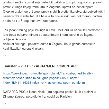
pristup i način razmišljanja treba bit uvijek u Europi, pogotovo u playoffu
protiv Vikinga kojeg treba isto iz Zagreba ispratit sa hendikepom.
Ovakve utakmice u Europi protiv slabijih protivnika stvaraju pobjednički i
nemilosrdni mentalitet. U HNLu je to Kovačević već doktorirao, nadam
se da će i u Europi nastavit kao danas.
Još jedan trening prije Vikinga u Litvi, i bez obzira na veliku prednost tu
isto treba od prve minute sa autoritetom i nemilosrdno po laganu
pobjedu. A onda
dočekat Vikinge i pokazat odma u Zagrebu ko je gazda europskih
kvalifikacija i europski gigant.
3d
Transferi - vijesti / ZABRANJENI KOMENTARI
https://www.index.hr/mobile/sport/clanak/francuzi-potvrdili-veliki-
dinamov-posao-stize-mladi-igrac-psga/2820599.aspx?
index_tid=1111633&index_ref=naslovnica_sport_ostalo_m
NAPADAČ PSG-a Noah Nsoki (19) napušta pariški klub i prelazi u
Dinamo Zagreb, potvrdio je francuski Le Parisien.
3d