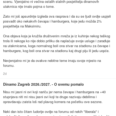
scenu. Vjerojatno ni većina ostalih stalnih posjetitelja dinamovih
utakmica nije imalo pojma o tome.
Zato mi još apsurdnije izgleda ova rasprava i da su se ljudi ovdje uspjeli
posvadit oko nekakvih čevapa i hamburgera, koje jedu možda 2%
posjetitelja na Maksimiru.
Ona objava koja je kružila društvenim mreža je iz kuhinje nekog teškog
trola ili nekoga ko nije dobio priliku da naplaćuje svoje usluge i zarađuje
na utakmicama, koga normalnog boli ona stvar na stadionu za čevape i
hamburgere, kog boli ona stvar na stadionu kaj drugi piju ili jedu uopće.
Nevjerojatno mi je da ovakve nebitne teme imaju svoje mjesto na
forumu.
2d
Dinamo Zagreb 2026./2027. - O svemu pomalo
Nisu mi jasni ni ovi koji nariču jer nema čevapa i hamburgera na +40
stupnjeva niti mi nisu jasni ovi koji te druge nazivaju debilima i
opravdavaju zaista loš rad plavog kornera na početku ove sezone.
Neki dan isto čitam ludorije ovdje na forumu od nekih "liberala" i