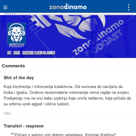
≡
⋮
Comments
Shit of the day
Koja šizofrenija i mitomanija kolektivna. Od novinara do navijača do
kluba i igrača. Ovakve neutemeljene mitomanije nema nigdje na svijetu.
Podsjećaju me na onu babu srpkinju kaje umrla nedavno, kaje pričala da
su srbima uzeli egipat i slične ludosti.
16m
Transferi - rasprave
Pričam s jednim vrlo dobrim prijateljem, Kristijan Kahlina?