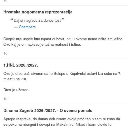
Hrvatska nogometna reprezentacija
Daj si nagradu za duhovitost
—
Chempers
Čovjek nije uopće htio ispast duhovit, niti u ovome nema ništa smiješno.
Ovo kaj je on napisao je tužna realnost i istina.
1d
1.HNL 2026./2027.
Ovo je dres baš stvoren da te Belupo u Koprivnici ostavi iza sebe na 7.
mjestu na -10.
Dres je užasan.
1d
Dinamo Zagreb 2026./2027. - O svemu pomalo
Apropo rasprave, do danas dok nisam ovdje pročitao nisam ni znao da
se peku hamburgeri i čevapi na Maksimiru. Nikad nisam ulovio tu